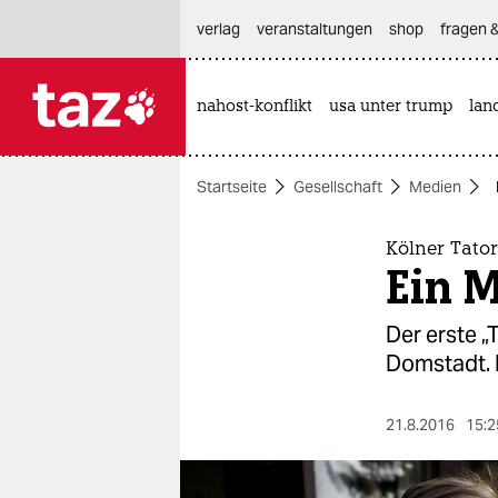
hautnavigation anspringen
hauptinhalt anspringen
footer anspringen
verlag
veranstaltungen
shop
fragen &
nahost-konflikt
usa unter trump
lan

taz zahl ich
taz zahl ich
Startseite
Gesellschaft
Medien
themen
politik
Kölner Tato
Ein 
öko
Der erste 
gesellschaft
Domstadt. D
kultur
21.8.2016
15:2
sport