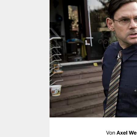
berlin
nord
wahrheit
verlag
verlag
veranstaltungen
shop
fragen & hilfe
unterstützen
abo
genossenschaft
Von
Axel W