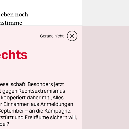
r eben noch
renstimme
 tut dir
Gerade nicht
ach oben?“
echts
 gut mit
heits-
er Polizist
t“ mit dem
esellschaft! Besonders jetzt
ner
rt gegen Rechtsextremismus
z kooperiert daher mit „Alles
ller Einnahmen aus Anmeldungen
. September – an die Kampagne,
rstützt und Freiräume sichern will,
bei?