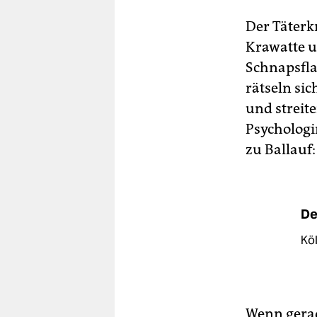
Der Täterk
Krawatte u
Schnapsfla
rätseln si
und streit
Psychologi
zu Ballauf:
De
Köl
Wenn gerad