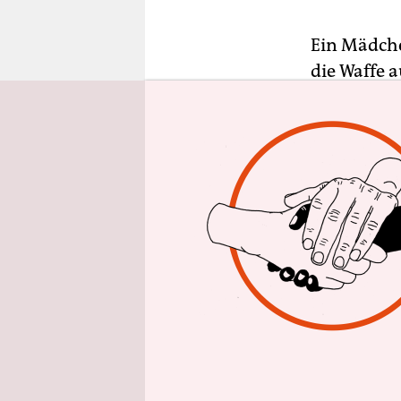
epaper login
Ein Mädche
die Waffe 
auf das ver
was. Bist d
Hauptkommi
Kindern. Ob
Klaviermus
beginne gle
Titel „Dur
Überdeutli