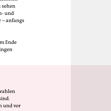
u sehen
n- und
r – anfangs
Am Ende
singen
wahlen
sind.
h und vor