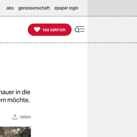
abo
genossenschaft
epaper login

taz zahl ich
taz zahl ich
auer in die
ern möchte.
teilen