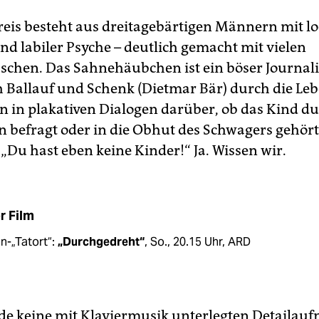
reis besteht aus dreitagebärtigen Männern mit l
nd labiler Psyche – deutlich gemacht mit vielen
schen. Das Sahnehäubchen ist ein böser Journali
ch Ballauf und Schenk (Dietmar Bär) durch die Le
en in plakativen Dialogen darüber, ob das Kind du
n befragt oder in die Obhut des Schwagers gehör
 „Du hast eben keine Kinder!“ Ja. Wissen wir.
r Film
n-„Tatort“:
„Durchgedreht“
, So., 20.15 Uhr, ARD
e keine mit Klaviermusik unterlegten Detail­au