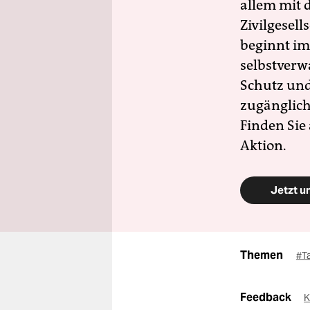
allem mit d
Zivilgesell
beginnt im
selbstverw
Schutz und 
zugänglich
Finden Sie
Aktion.
Jetzt u
Themen
#T
Feedback
K