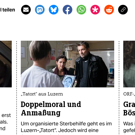
 teilen
„Tatort“ aus Luzern
ORF-
Doppelmoral und
Gra
Anmaßung
Bö
 erst
als.
Um organisierte Sterbehilfe geht es im
Was 
und
Luzern-„Tatort“. Jedoch wird eine
gefeh