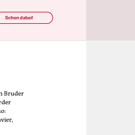
Schon dabei!
on Bruder
rder
o:
vier,