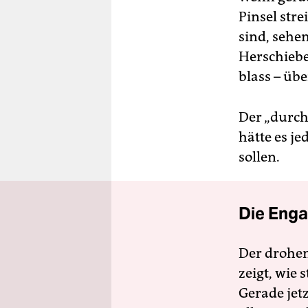
Pinsel stre
sind, sehe
Herschiebe
blass – übe
Der „durch
hätte es j
sollen.
Die Enga
Der drohe
zeigt, wie
Gerade jet