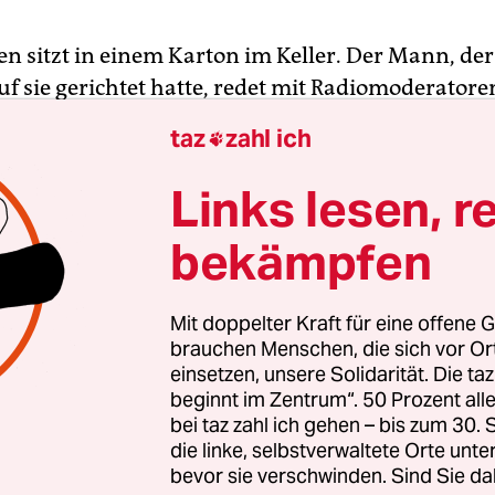
n sitzt in einem Karton im Keller. Der Mann, de
auf sie gerichtet hatte, redet mit Radiomoderato
störte Kind ein: „Hallo, na? Keine Angst! Niemand
taz
zahl ich

u die Anna? Ja, ich bin Polizist. Kommst du mit n
Links lesen, r
ssar Max Ballauf (Klaus J. Behrendt) kann ganz
bekämpfen
wohl er ja selbst keine hat. Dann setzt Betroffen
ik ein. Und zwar so penetrant, dass man glaubt, d
ich, ergriffen zu singen. Tatsächlich: Der „Tator
Mit doppelter Kraft für eine offene G
chgedreht“ (Regie: Dagmar Seume) erinnert in sei
brauchen Menschen, die sich vor O
einsetzen, unsere Solidarität. Die ta
chkeit an ein Musical.
beginnt im Zentrum“. 50 Prozent a
bei taz zahl ich gehen – bis zum 30
die linke, selbstverwaltete Orte unte
bevor sie verschwinden. Sind Sie da