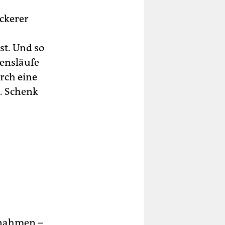
ockerer
st. Und so
bensläufe
rch eine
t. Schenk
fnahmen –