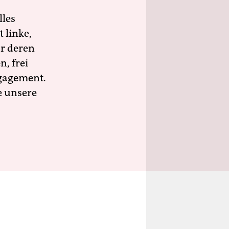
lles
 linke,
ür deren
n, frei
ngagement.
e unsere