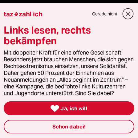
Fragen & Hilfe
taz
zahl ich
Gerade nicht

Links lesen, rechts
Feedback
bekämpfen
Aboservice
Mit doppelter Kraft für eine offene Gesellschaft!
ePaper Login
Besonders jetzt brauchen Menschen, die sich gegen
Rechtsextremismus einsetzen, unsere Solidarität.
Daher gehen 50 Prozent der Einnahmen aus
Downloads für Abonnierende
Neuanmeldungen an „Alles beginnt im Zentrum“ –
eine Kampagne, die bedrohte linke Kulturzentren
und Jugendorte unterstützt. Sind Sie dabei?
© 2026 taz Verlags und Vertriebs GmbH

Alle Rechte vorbehalten. Bei rechtlichen Fragen oder für Genehmigungen
Ja, ich will
wenden Sie sich bitte an
lizenzen@taz.de
Schon dabei!
Feedback
Redaktionsstatut
Kommune-Richtlinien
KI-