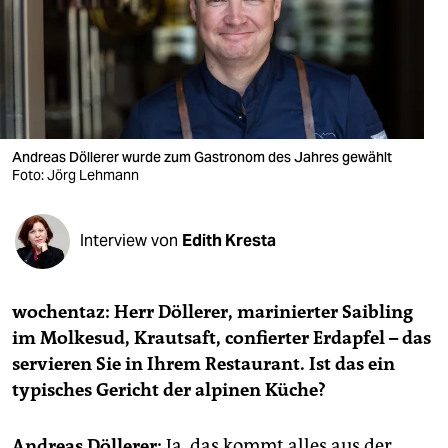
berlin
nord
wahrheit
verlag
Andreas Döllerer wurde zum Gastronom des Jahres gewählt
Foto: Jörg Lehmann
verlag
veranstaltungen
Interview von
Edith Kresta
shop
fragen & hilfe
wochentaz: Herr Döllerer, marinierter Saibling
unterstützen
im Molkesud, Krautsaft, confierter Erdapfel – das
servieren Sie in Ihrem Restaurant. Ist das ein
abo
typisches Gericht der alpinen Küche?
genossenschaft
Andreas Döllerer:
Ja, das kommt alles aus der