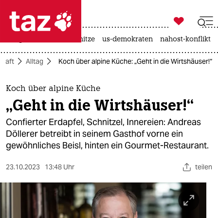

taz zahl ich
krieg in der ukraine
hitze
us-demokraten
nahost-konflikt

taz zahl ich
chaft
Alltag
Koch über alpine Küche: „Geht in die Wirtshäuser!“
taz zahl ich
themen
Koch über alpine Küche
„Geht in die Wirtshäuser!“
politik
Confierter Erdapfel, Schnitzel, Innereien: Andreas
öko
Döllerer betreibt in seinem Gasthof vorne ein
gewöhnliches Beisl, hinten ein Gourmet-Restaurant.
gesellschaft
23.10.2023
13:48 Uhr
teilen
kultur
sport