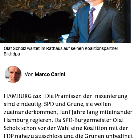
berlin
nord
wahrheit
verlag
Olaf Scholz wartet im Rathaus auf seinen Koalitionspartner
verlag
Bild: dpa
veranstaltungen
Von
Marco Carini
shop
fragen & hilfe
HAMBURG
taz
| Die Prämissen der Inszenierung
unterstützen
sind eindeutig: SPD und Grüne, sie wollen
zueinanderkommen, fünf Jahre lang miteinander
abo
Hamburg regieren. Da SPD-Bürgermeister Olaf
genossenschaft
Scholz schon vor der Wahl eine Koalition mit der
FDP nahezu ausschloss und die Grünen unbedingt