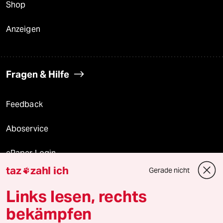
Shop
Anzeigen
Fragen & Hilfe
Feedback
Aboservice
ePaper Login
taz
zahl ich
Gerade nicht

Downloads für Abonnierende
Links lesen, rechts
bekämpfen
© 2026 taz Verlags und Vertriebs GmbH