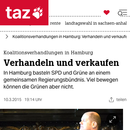

taz zahl ich
hitze
niedrigwasser
rente
landtagswahl in sachsen-anhalt

taz zahl ich
nd
Koalitionsverhandlungen in Hamburg: Verhandeln und verkaufen
taz zahl ich
themen
Koalitionsverhandlungen in Hamburg
Verhandeln und verkaufen
politik
In Hamburg basteln SPD und Grüne an einem
öko
gemeinsamen Regierungsbündnis. Viel bewegen
können die Grünen aber nicht.
gesellschaft
10.3.2015
19:14 Uhr
teilen
kultur
sport