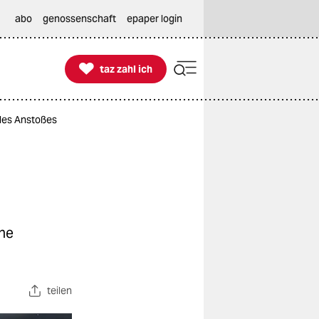
abo
genossenschaft
epaper login

taz zahl ich
taz zahl ich
 des Anstoßes
ine
teilen