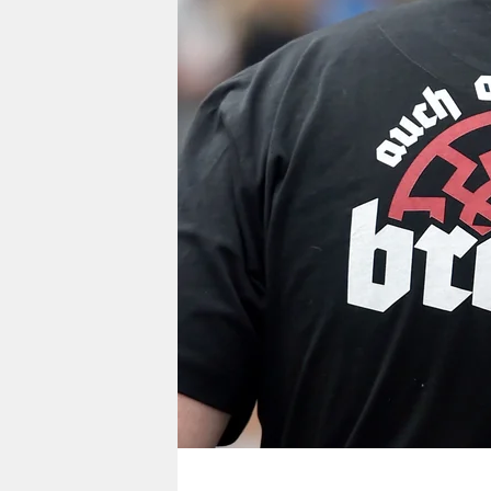
berlin
nord
wahrheit
verlag
verlag
veranstaltungen
shop
fragen & hilfe
unterstützen
abo
genossenschaft