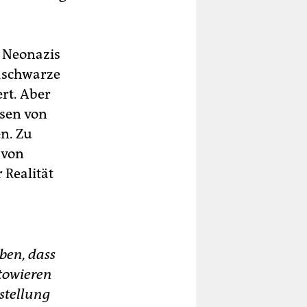
r Neonazis
 „schwarze
ert. Aber
isen von
n. Zu
 von
 Realität
ben, dass
ätowieren
rstellung