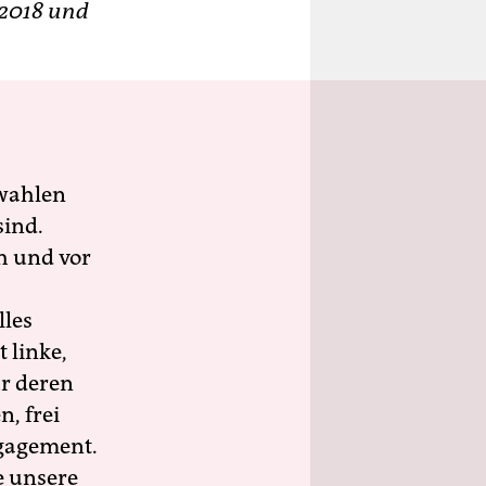
e 2018 und
wahlen
sind.
h und vor
lles
 linke,
ür deren
n, frei
ngagement.
e unsere