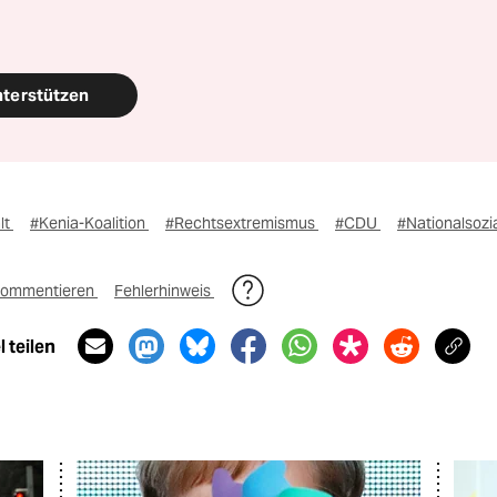
nterstützen
lt
#Kenia-Koalition
#Rechtsextremismus
#CDU
#Nationalsozi
ommentieren
Fehlerhinweis
 teilen