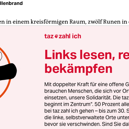
illenbrand
en in einem kreisförmigen Raum, zwölf Runen in
n der Mitte des Saals. Die Runen lassen sich als
taz
zahl ich

er gelegte Hakenkreuze deuten. Dafür spricht a
samen Installation: Es ist die Wewelsburg bei Pad
Links lesen, r
ch einmal ein Renaissance-Schloss, von SS-Führe
ber zum Versammlungsort seiner Mördertruppe 
bekämpfen
n der Wewewlsburg trägt nicht zufällig die Bezei
penführersaal“.
Mit doppelter Kraft für eine offene G
brauchen Menschen, die sich vor O
et sich das „schwarze Sonne“ genannte Hakenkr
einsetzen, unsere Solidarität. Die ta
beginnt im Zentrum“. 50 Prozent a
cht nur ortsfest in Himmlers nie fertig gestellte
bei taz zahl ich gehen – bis zum 30
 Das Zeichen ist zum Symbol von Neonazis und es
die linke, selbstverwaltete Orte unte
er Rechtsradikaler geworden. Der sachsen-anha
bevor sie verschwinden. Sind Sie da