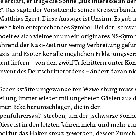
e erklärt
, er trage die Sonne „aus Interesse an de
“. Das sagte der Vorsitzende seines Kreisverband
 Matthias Egert. Diese Aussage ist Unsinn. Es gab i
 Welt kein entsprechendes Symbol. Bei der „schw
delt es sich vielmehr um ein originäres NS-Symb
hrend der Nazi-Zeit nur wenig Verbreitung gefu
zis und Esoteriker alle möglichen Erklärungsver
nt liefern – von den zwölf Tafelrittern unter Kön
nvent des Deutschritterordens – ändert daran nic
 Gedenkstätte umgewandelten Wewelsburg muss s
itung immer wieder mit ungebeten Gästen aus 
men Ecke herumschlagen, die in den
enführersaal“ streben, um der „schwarze Sonne
Diese ist in den letzten Jahren mehr und mehr z
ol für das Hakenkreuz geworden, dessen Zursch