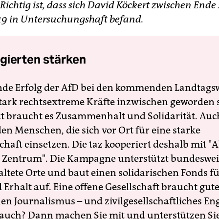
 Richtig ist, dass sich David Köckert zwischen End
19 in Untersuchungshaft befand.
gierten stärken
nde Erfolg der AfD bei den kommenden Landtags
 stark rechtsextreme Kräfte inzwischen geworden 
zt braucht es Zusammenhalt und Solidarität. Auc
en Menschen, die sich vor Ort für eine starke
schaft einsetzen. Die taz kooperiert deshalb mit "A
 Zentrum". Die Kampagne unterstützt bundesweit
altete Orte und baut einen solidarischen Fonds f
Erhalt auf. Eine offene Gesellschaft braucht gute
en Journalismus – und zivilgesellschaftliches E
 auch? Dann machen Sie mit und unterstützen Si