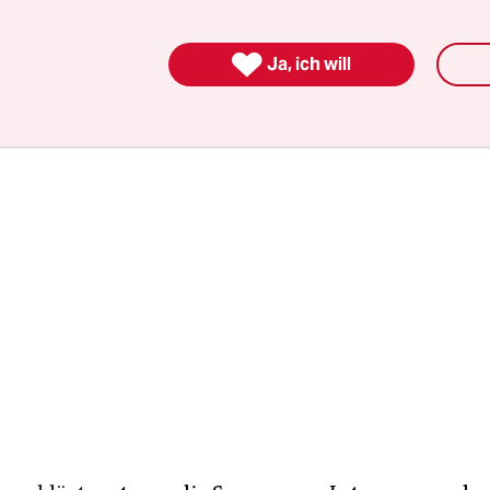
olitiker Robert Möritz trägt die „schwarze Sonne“

Ja, ich will