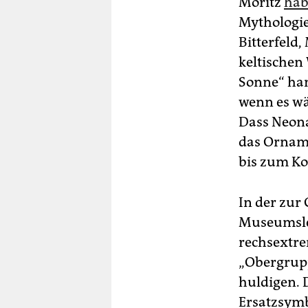
Möritz
hab
Mythologie
Bitterfeld,
keltischen
Sonne“ han
wenn es wä
Dass Neona
das Orname
bis zum Ko
In der zur
Museumsle
rechsextre
„Obergrupp
huldigen. 
Ersatzsymb