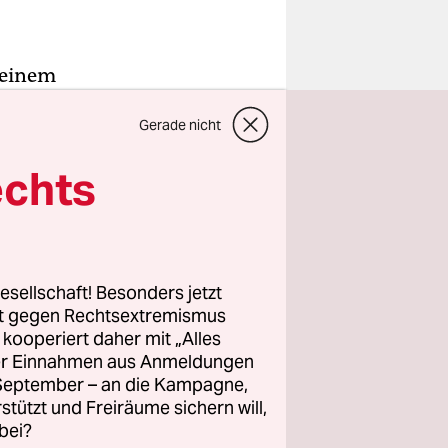
 einem
Gerade nicht
uch der Ort
erborn,
echts
r Heinrich
erkoren.
chnung
esellschaft! Besonders jetzt
rt gegen Rechtsextremismus
euz-
z kooperiert daher mit „Alles
ller Einnahmen aus Anmeldungen
r
. September – an die Kampagne,
oterisch
rstützt und Freiräume sichern will,
ltische
bei?