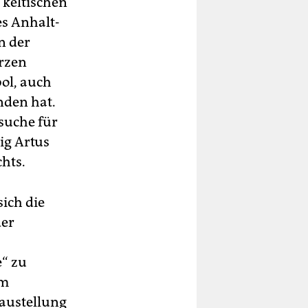
r keltischen
es Anhalt-
n der
arzen
ol, auch
nden hat.
suche für
ig Artus
hts.
ich die
der
“ zu
um
austellung