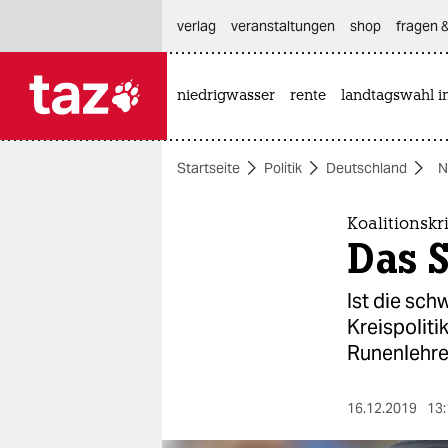
hautnavigation anspringen
hauptinhalt anspringen
footer anspringen
verlag
veranstaltungen
shop
fragen &
niedrigwasser
rente
landtagswahl i

taz zahl ich
taz zahl ich
Startseite
Politik
Deutschland
N
themen
politik
Koalitionskr
Das 
öko
Ist die sch
gesellschaft
Kreispoliti
Runenlehre
kultur
sport
16.12.2019
13: