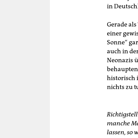
in Deutsch
Gerade als
einer gewi
Sonne“ gar 
auch in der
Neonazis ü
behaupten,
historisch 
nichts zu t
Richtigstel
manche Män
lassen, so 