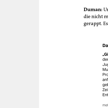
Duman:
Un
die nicht 
gerappt. Es
Da
„Gi
der
Jug
Mus
Pro
anf
geb
Zei
Ent
meh