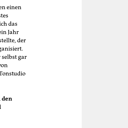
ben einen
stes
ich das
in Jahr
ellte, der
anisiert.
 selbst gar
von
 Tonstudio
i den
l