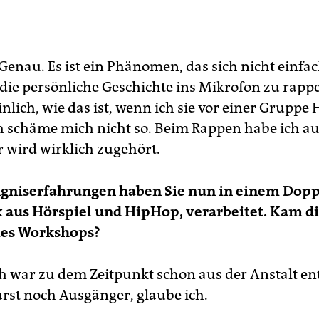
rein Gangway:
Die Berliner Initiative leistet Straßensozialarbe
t Jugendlichen und Erwachsenen. Sie setzt HipHop als Medi
 (Re)sozialisierung und Gewaltprävention ein. GittaSpitta hat 
ein bei der CD-Konzeption sowie der Produktion der 40 Trac
Genau. Es ist ein Phänomen, das sich nicht einfa
 Hörspiele unterstützt.
 die persönliche Geschichte ins Mikrofon zu rappe
ast-Abc:
Im Booklet des Albums findet sich ein kleines Lexik
inlich, wie das ist, wenn ich sie vor einer Gruppe 
dem Slangworte aus dem Gefängnisalltag erklärt werden – z
ch schäme mich nicht so. Beim Rappen habe ich a
spiel „Sprecher“ = Besuch im Gefängnis.
r wird wirklich zugehört.
ngniserfahrungen haben Sie nun in einem Dop
aus Hörspiel und HipHop, verarbeitet. Kam di
es Workshops?
h war zu dem Zeitpunkt schon aus der Anstalt en
rst noch Ausgänger, glaube ich.