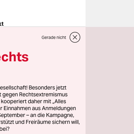
kt
en Ihnen
Gerade nicht
echts
r können
esellschaft! Besonders jetzt
rt gegen Rechtsextremismus
z kooperiert daher mit „Alles
ller Einnahmen aus Anmeldungen
. September – an die Kampagne,
rstützt und Freiräume sichern will,
bei?