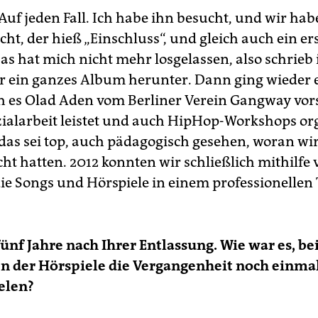
Auf jeden Fall. Ich habe ihn besucht, und wir ha
t, der hieß „Einschluss“, und gleich auch ein er
as hat mich nicht mehr losgelassen, also schrieb 
r ein ganzes Album herunter. Dann ging wieder e
ch es Olad Aden vom Berliner Verein Gangway vorst
ialarbeit leistet und auch HipHop-Workshops org
 das sei top, auch pädagogisch gesehen, woran wir
ht hatten. 2012 konnten wir schließlich mithilfe 
e Songs und Hörspiele in einem professionellen
fünf Jahre nach Ihrer Entlassung. Wie war es, be
 der Hörspiele die Vergangenheit noch einma
elen?