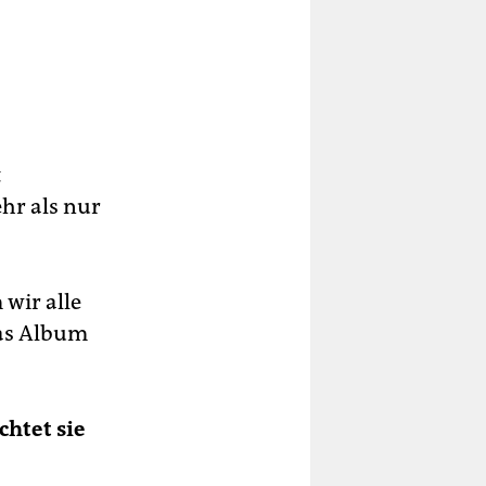
t
hr als nur
wir alle
Das Album
chtet sie