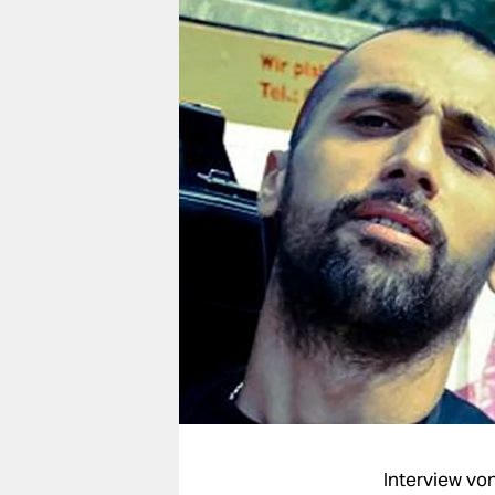
berlin
nord
wahrheit
verlag
verlag
veranstaltungen
shop
fragen & hilfe
unterstützen
abo
genossenschaft
Interview vo