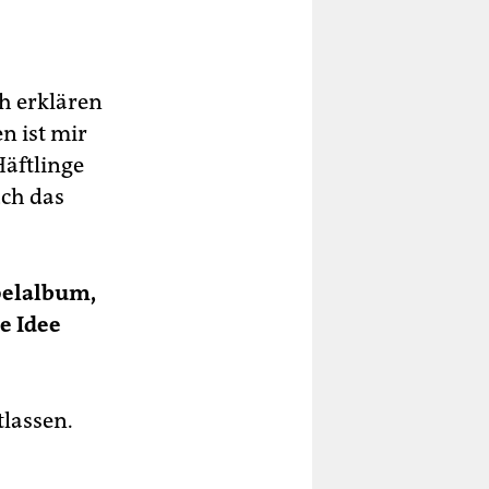
it
um
der
ks
ch erklären
n ist mir
on,
Häftlinge
um
uch das
pelalbum,
e Idee
tlassen.