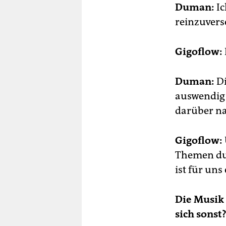
Duman:
Ic
reinzuvers
Gigoflow:
Duman:
Di
auswendig 
darüber na
Gigoflow:
Themen dur
ist für uns
Die Musik 
sich sonst