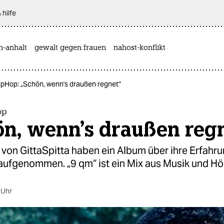
 hilfe
n-anhalt
gewalt gegen frauen
nahost-konflikt
pHop: „Schön, wenn's draußen regnet“
op
ön, wenn's draußen reg
 von GittaSpitta haben ein Album über ihre Erfahr
aufgenommen. „9 qm“ ist ein Mix aus Musik und Hör
 Uhr