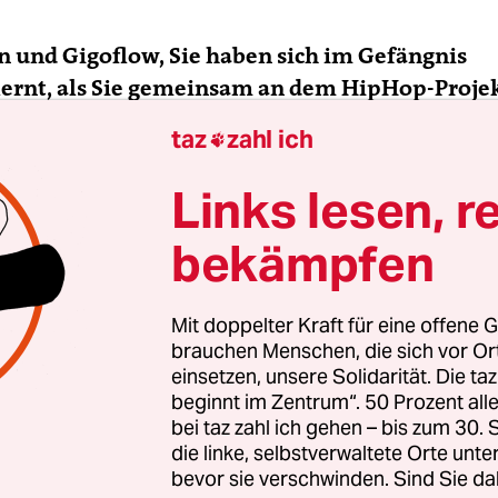
 und Gigoflow, Sie haben sich im Gefängnis
ernt, als Sie gemeinsam an dem HipHop-Proje
ta – Rap aus dem Arrest“ teilnahmen. Was hab
taz
zahl ich

ntlichen Treffen damals bedeutet?
Links lesen, r
Am Anfang gar nichts. Wir dachten nur: Cool, wi
bekämpfen
durch hatten wir auch drei zusätzliche Stunden
Mit doppelter Kraft für eine offene G
 also längere Freizeit.
brauchen Menschen, die sich vor O
einsetzen, unsere Solidarität. Die ta
beginnt im Zentrum“. 50 Prozent a
r?
bei taz zahl ich gehen – bis zum 30
die linke, selbstverwaltete Orte unte
bevor sie verschwinden. Sind Sie da