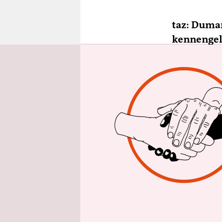
epaper login
taz: Duman
kennengel
„GittaSpit
die wöche
Gigoflow:
rappen.
Duman:
Da
Aufschluss,
Und späte