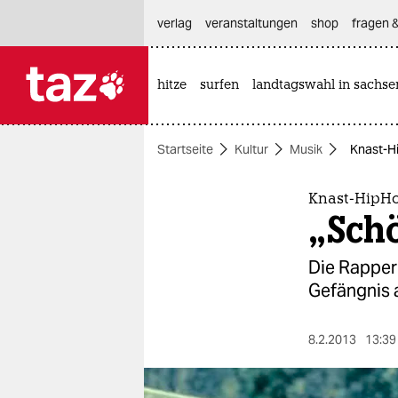
hautnavigation anspringen
hauptinhalt anspringen
footer anspringen
verlag
veranstaltungen
shop
fragen &
hitze
surfen
landtagswahl in sachse

taz zahl ich
taz zahl ich
Startseite
Kultur
Musik
Knast-Hi
themen
politik
Knast-HipH
„Sch
öko
Die Rapper
gesellschaft
Gefängnis 
kultur
8.2.2013
13:39
sport