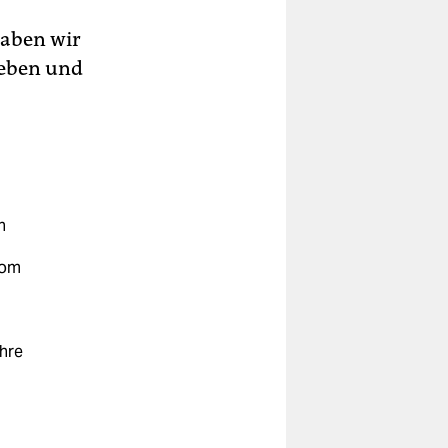
haben wir
ieben und
n
vom
ihre