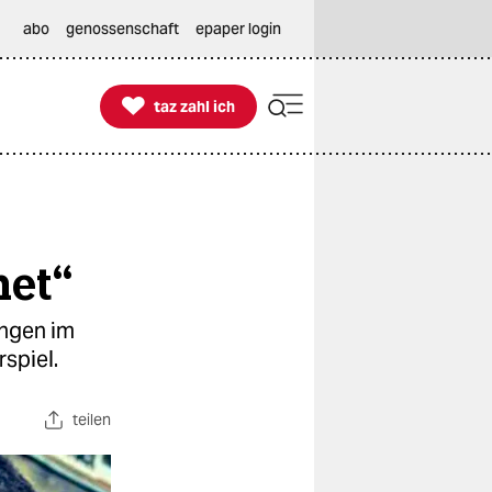
abo
genossenschaft
epaper login

taz zahl ich
taz zahl ich
net“
ungen im
spiel.
teilen