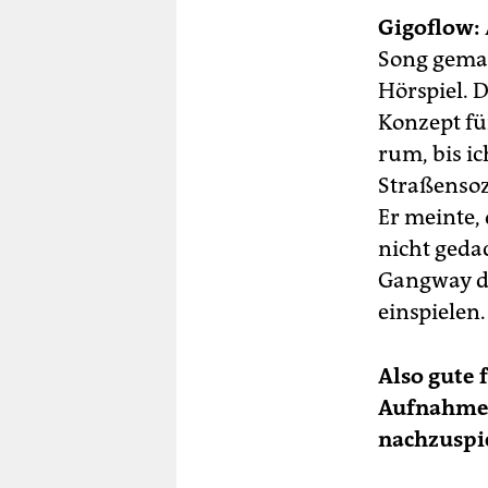
Gigoflow:
Song gemach
Hörspiel. D
Konzept fü
rum, bis i
Straßensoz
Er meinte,
nicht gedac
Gangway di
einspielen.
Also gute 
Aufnahmen
nachzuspi