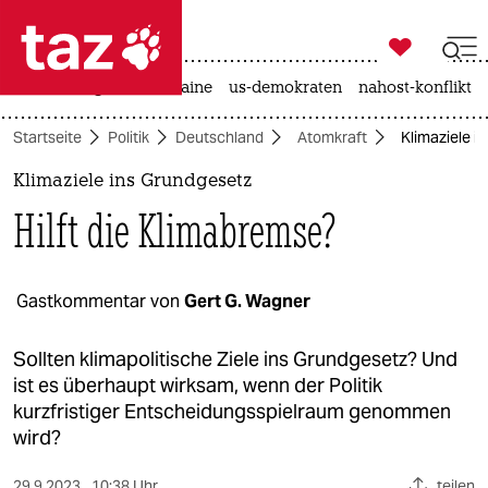

taz zahl ich
hitze
krieg in der ukraine
us-demokraten
nahost-konflikt

taz zahl ich
Startseite
Politik
Deutschland
Atomkraft
Klimaziele i
taz zahl ich
Klimaziele ins Grundgesetz
themen
Hilft die Klimabremse?
politik
öko
Gastkommentar von
Gert G. Wagner
gesellschaft
Sollten klimapolitische Ziele ins Grundgesetz? Und
ist es überhaupt wirksam, wenn der Politik
kultur
kurzfristiger Entscheidungsspielraum genommen
wird?
sport
29.9.2023
10:38 Uhr
teilen