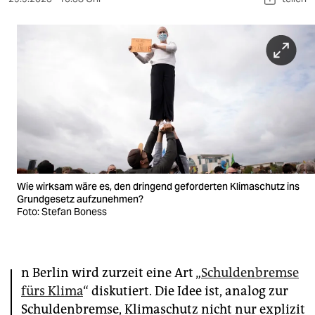
berlin
nord
wahrheit
verlag
verlag
veranstaltungen
shop
Wie wirksam wäre es, den dringend geforderten Klimaschutz ins
Grundgesetz aufzunehmen?
fragen & hilfe
Foto: Stefan Boness
unterstützen
I
abo
n Berlin wird zurzeit eine Art „
Schuldenbremse
genossenschaft
fürs Klima
“ diskutiert. Die Idee ist, analog zur
Schuldenbremse, Klimaschutz nicht nur explizit