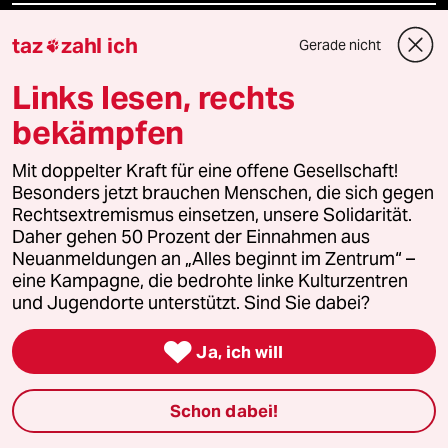
Ressorts
taz
zahl ich
Gerade nicht

Links lesen, rechts
Politik
bekämpfen
Öko
Mit doppelter Kraft für eine offene Gesellschaft!
Besonders jetzt brauchen Menschen, die sich gegen
Gesellschaft
Rechtsextremismus einsetzen, unsere Solidarität.
Daher gehen 50 Prozent der Einnahmen aus
Kultur
Neuanmeldungen an „Alles beginnt im Zentrum“ –
eine Kampagne, die bedrohte linke Kulturzentren
Sport
und Jugendorte unterstützt. Sind Sie dabei?

Berlin
Ja, ich will
Nord
Schon dabei!
Wahrheit