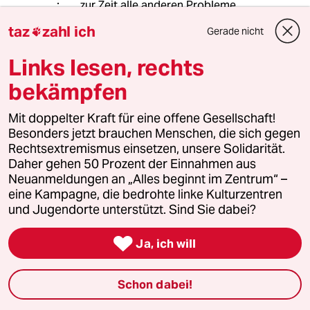
zur Zeit alle anderen Probleme
vernachlässigt: Artensterben, Verlust
taz
zahl ich
Gerade nicht

an Ackerboden, Verlust an
Süßwasservorkommen.
Links lesen, rechts
bekämpfen
4932 (Profil gelöscht)
4G
Mit doppelter Kraft für eine offene Gesellschaft!
05.11.2017
,
01:11 Uhr
Besonders jetzt brauchen Menschen, die sich gegen
@Uranus:
Rechtsextremismus einsetzen, unsere Solidarität.
Vollkommen richtig.
Daher gehen 50 Prozent der Einnahmen aus
Bei einem GAU ist, sagen wir mal,
Neuanmeldungen an „Alles beginnt im Zentrum“ –
halb Deutschland nicht mehr so
eine Kampagne, die bedrohte linke Kulturzentren
angenehm bewohnbar. Man möchte
und Jugendorte unterstützt. Sind Sie dabei?
dann nichts mehr aus der Region
essen, keine Kinder mehr zeugen,

Ja, ich will
kein neues Haus mehr bauen ...
Herr Hellweg und seine vielen
Gesinnungsgenossen möchten aber
Schon dabei!
an sowas gar nicht denken. Sowas ist
ja nicht einmal in unserem Hightec-