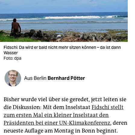
berlin
nord
wahrheit
verlag
Fidschi: Da wird er bald nicht mehr sitzen können – da ist dann
verlag
Wasser
Foto: dpa
veranstaltungen
shop
Aus Berlin
Bernhard Pötter
fragen & hilfe
Bisher wurde viel über sie geredet, jetzt leiten sie
unterstützen
die Diskussion: Mit dem Inselstaat
Fidschi stellt
abo
zum ersten Mal ein kleiner Inselstaat den
Präsidenten bei einer UN-Klimakonferenz
, deren
genossenschaft
neueste Auflage am Montag in Bonn beginnt.