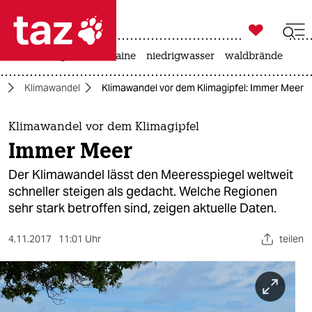

taz zahl ich
hitze
krieg in der ukraine
niedrigwasser
waldbrände

taz zahl ich
e
Klimawandel
Klimawandel vor dem Klimagipfel: Immer Meer
taz zahl ich
themen
Klimawandel vor dem Klimagipfel
Immer Meer
politik
Der Klimawandel lässt den Meeresspiegel weltweit
öko
schneller steigen als gedacht. Welche Regionen
sehr stark betroffen sind, zeigen aktuelle Daten.
gesellschaft
4.11.2017
11:01 Uhr
teilen
kultur
sport