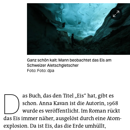
berlin
nord
wahrheit
verlag
verlag
Ganz schön kalt: Mann beobachtet das Eis am
veranstaltungen
Schweizer Aletschgletscher
Foto: Foto: dpa
shop
fragen & hilfe
D
as Buch, das den Titel „Eis“ hat, gibt es
unterstützen
schon. Anna Kavan ist die Autorin, 1968
abo
wurde es veröffentlicht. Im Roman rückt
das Eis immer näher, ausgelöst durch eine Atom­
genossenschaft
explosion. Da ist Eis, das die Erde umhüllt,