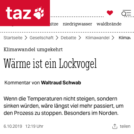

taz zahl ich
krieg in der ukraine
hitze
niedrigwasser
waldbrände

taz zahl ich
Startseite
Gesellschaft
Debatte
Klimawandel
Klimawa
taz zahl ich
Klimawandel umgekehrt
themen
Wärme ist ein Lockvogel
politik
öko
Kommentar von
Waltraud Schwab
gesellschaft
Wenn die Temperaturen nicht steigen, sondern
sinken würden, wäre längst viel mehr passiert, um
kultur
den Prozess zu stoppen. Besonders im Norden.
sport
6.10.2019
12:19 Uhr
teilen