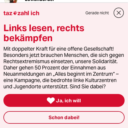
06.10.2019
,
13:21 Uhr
taz
zahl ich
Gerade nicht

Ach was!
“ Klimawandel umgekehrt - Wärme ist ein
Links lesen, rechts
Lockvogel
bekämpfen
Wenn die Temperaturen nicht steigen sondern
sinken würden, wäre längst viel mehr passiert
Mit doppelter Kraft für eine offene Gesellschaft!
um den Prozess zu stoppeln.
Besonders jetzt brauchen Menschen, die sich gegen
Rechtsextremismus einsetzen, unsere Solidarität.
Besonders im Norden.“
Daher gehen 50 Prozent der Einnahmen aus
kurz - Lockvogel Wärme - “um den Prozess zu
Neuanmeldungen an „Alles beginnt im Zentrum“ –
stoppeln.
eine Kampagne, die bedrohte linke Kulturzentren
und Jugendorte unterstützt. Sind Sie dabei?
Besonders im Norden.“ Gellewelle. Kommt gut
auf Trab 🐎

Ja, ich will
Ja - Mein lieber Walter - meine liebe Schwab.
Schon dabei!
Ha no. Der traulichwett Stoppelacker bei hillich
Erntedank.