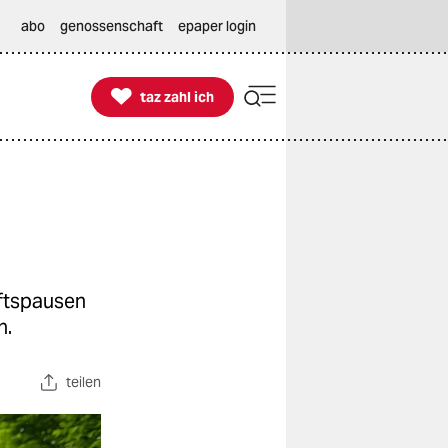
abo
genossenschaft
epaper login

taz zahl ich
taz zahl ich
aftspausen
n.
teilen