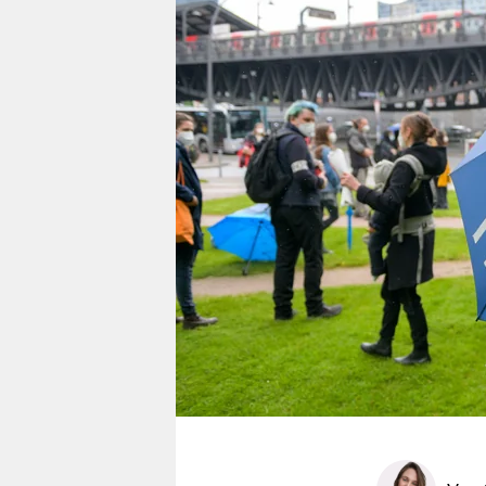
berlin
nord
wahrheit
verlag
verlag
veranstaltungen
shop
fragen & hilfe
unterstützen
abo
genossenschaft