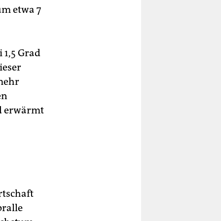
um etwa 7
 1,5 Grad
ieser
mehr
en
ad erwärmt
rtschaft
ralle