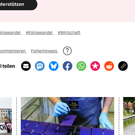
nterstützen
limawandel
#Klimawandel
#Wirtschaft
ommentieren
Fehlerhinweis
 teilen