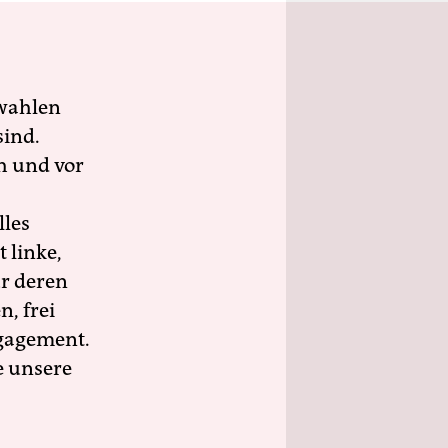
wahlen
sind.
h und vor
lles
 linke,
ür deren
n, frei
ngagement.
e unsere