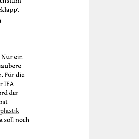
wachstum
eklappt
u
: Nur ein
saubere
. Für die
r IEA
ord der
bst
plastik
a soll noch