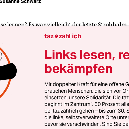
Susanne Schwarz
se lernen? Es war vielleicht der letzte Strohhalm
lammern konnte, als im vergangenen Jahr die Wel
taz
zahl ich

 auf Quadratmeter zusammenschrumpfte. Wenn 
lötzlich Vorgaben akzeptieren und sogar politis
Links lesen, r
te Wirtschaftspausen möglich sind – vielleicht ka
bekämpfen
 der Pandemie erhalten bleiben?
 noch nicht nach der Pandemie. Auf den Zustand 
Mit doppelter Kraft für eine offene G
brauchen Menschen, die sich vor O
aber schon wieder genauso wenig acht wie vorher
einsetzen, unsere Solidarität. Die ta
beginnt im Zentrum“. 50 Prozent a
bei taz zahl ich gehen – bis zum 30
die linke, selbstverwaltete Orte unte
bevor sie verschwinden. Sind Sie da