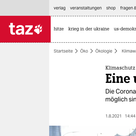
hautnavigation anspringen
hauptinhalt anspringen
footer anspringen
verlag
veranstaltungen
shop
fragen &
hitze
krieg in der ukraine
us-demokr

taz zahl ich
taz zahl ich
Startseite
Öko
Ökologie
Klimaw
themen
politik
Klimaschutz
Eine
öko
Die Corona
gesellschaft
möglich sin
kultur
1.8.2021
14:44
sport