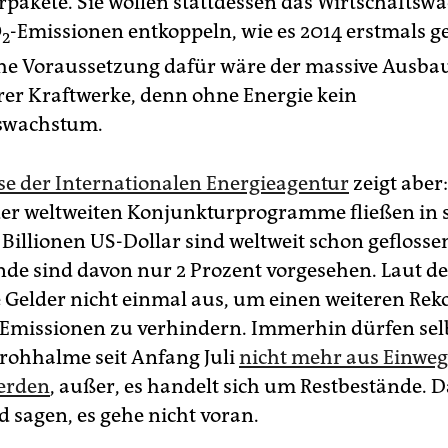
pakete. Sie wollen stattdessen das Wirtschafts
O
-Emissionen entkoppeln, wie es 2014 erstmals g
2
che Voraussetzung dafür wäre der massive Ausba
er Kraftwerke, denn ohne Energie kein
tswachstum.
se der Internationalen Energieagentur
zeigt aber
der weltweiten Konjunkturprogramme fließen in 
 Billionen US-Dollar sind weltweit schon geflossen
de sind davon nur 2 Prozent vorgesehen. Laut de
e Gelder nicht einmal aus, um einen weiteren Rek
 Emissionen zu verhindern. Immerhin dürfen sel
trohhalme seit Anfang Juli
nicht mehr aus Einweg
erden
, außer, es handelt sich um Restbestände. D
 sagen, es gehe nicht voran.