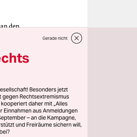
, an den
t der
Gerade nicht
die
ch
echts
nn dieser
der Erde
esellschaft! Besonders jetzt
rt gegen Rechtsextremismus
.
z kooperiert daher mit „Alles
ller Einnahmen aus Anmeldungen
. September – an die Kampagne,
rstützt und Freiräume sichern will,
bei?