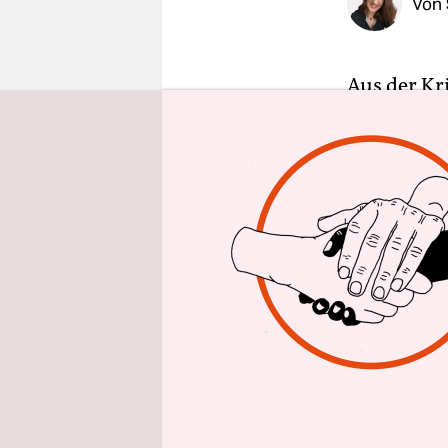
Von
epaper login
Aus der Kri
man sich k
Einzelnen
Menschen p
koordinier
Wille nach
Nun ist es
geben wir 