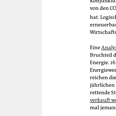
Konjunktur
von den C
hat. Logis
erneuerbar
Wirtschaf
Eine
Analy
Bruchteil 
Energie. 16
Energiewen
reichen di
jährlichen
rettende S
verkauft w
mal jemand