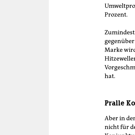
Umweltprog
Prozent.
Zumindest 
gegenüber 
Marke wird
Hitzewellen
Vorgeschma
hat.
Pralle K
Aber in de
nicht für 