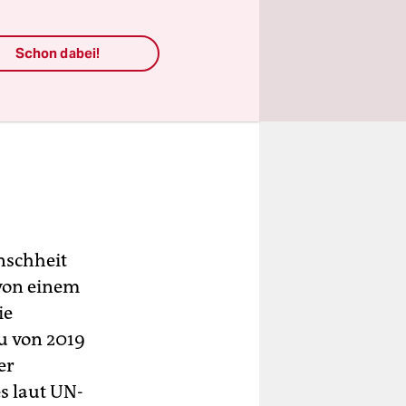
Schon dabei!
nschheit
 von einem
ie
u von 2019
er
es laut UN-