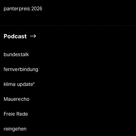
panterpreis 2026
Podcast
bundestalk
fernverbindung
klima update°
Mauerecho
Freie Rede
reingehen