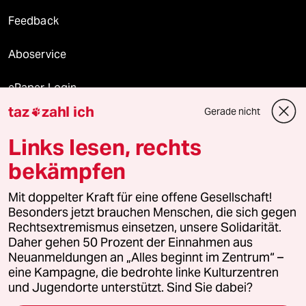
Feedback
Aboservice
ePaper Login
taz
zahl ich
Gerade nicht

Downloads für Abonnierende
Links lesen, rechts
bekämpfen
© 2026 taz Verlags und Vertriebs GmbH
Mit doppelter Kraft für eine offene Gesellschaft!
Alle Rechte vorbehalten. Bei rechtlichen Fragen oder für Genehmigungen
wenden Sie sich bitte an
lizenzen@taz.de
Besonders jetzt brauchen Menschen, die sich gegen
Rechtsextremismus einsetzen, unsere Solidarität.
Daher gehen 50 Prozent der Einnahmen aus
Feedback
Redaktionsstatut
Kommune-Richtlinien
KI-
Neuanmeldungen an „Alles beginnt im Zentrum“ –
eine Kampagne, die bedrohte linke Kulturzentren
Leitlinie
Informant
Datenschutz
Impressum
AGB
und Jugendorte unterstützt. Sind Sie dabei?