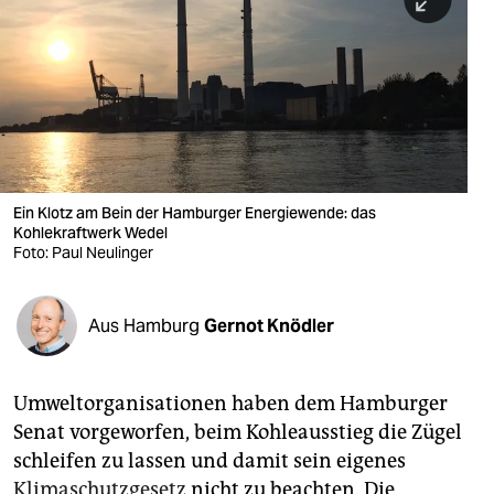
berlin
nord
wahrheit
verlag
verlag
Ein Klotz am Bein der Hamburger Energiewende: das
Kohlekraftwerk Wedel
veranstaltungen
Foto: Paul Neulinger
shop
fragen & hilfe
Aus Hamburg
Gernot Knödler
unterstützen
Umweltorganisationen haben dem Hamburger
abo
Senat vorgeworfen, beim Kohleausstieg die Zügel
genossenschaft
schleifen zu lassen und damit sein eigenes
Klimaschutzgesetz
nicht zu beachten. Die