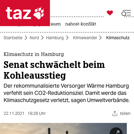

taz zahl ich
hitze
gewalt gegen frauen
nahost-konflikt

taz zahl ich
Startseite
Nord
Hamburg
Klimawandel
Klimaschutz i
taz zahl ich
themen
Klimaschutz in Hamburg
Senat schwächelt beim
politik
Kohleausstieg
öko
Der rekommunalisierte Versorger Wärme Hamburg
verfehlt sein CO2-Reduktionsziel. Damit werde das
gesellschaft
Klimaschutzgesetz verletzt, sagen Umweltverbände.
kultur
22.11.2021
18:28 Uhr
teilen
sport