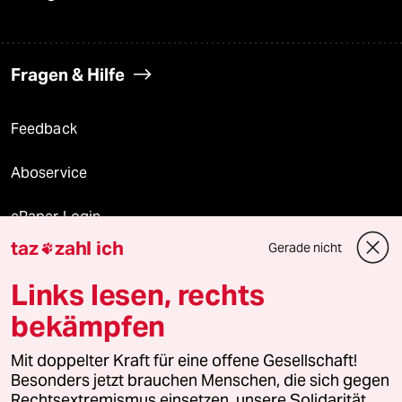
Fragen & Hilfe
Feedback
Aboservice
ePaper Login
taz
zahl ich
Gerade nicht

Downloads für Abonnierende
Links lesen, rechts
bekämpfen
© 2026 taz Verlags und Vertriebs GmbH
Alle Rechte vorbehalten. Bei rechtlichen Fragen oder für Genehmigungen
Mit doppelter Kraft für eine offene Gesellschaft!
wenden Sie sich bitte an
lizenzen@taz.de
Besonders jetzt brauchen Menschen, die sich gegen
Rechtsextremismus einsetzen, unsere Solidarität.