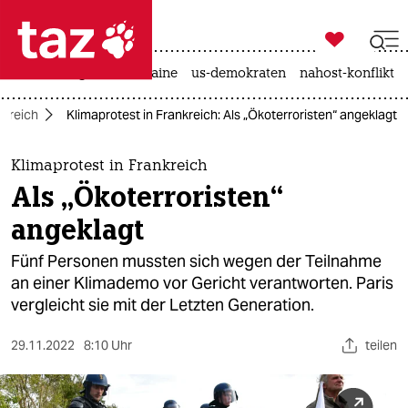

taz zahl ich
hitze
krieg in der ukraine
us-demokraten
nahost-konflikt

taz zahl ich
nkreich
Klimaprotest in Frankreich: Als „Ökoterroristen“ angeklagt
taz zahl ich
themen
Klimaprotest in Frankreich
Als „Ökoterroristen“
politik
angeklagt
öko
Fünf Personen mussten sich wegen der Teilnahme
an einer Klimademo vor Gericht verantworten. Paris
gesellschaft
vergleicht sie mit der Letzten Generation.
kultur
29.11.2022
8:10 Uhr
teilen
sport