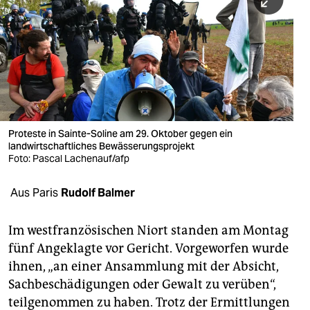
berlin
nord
wahrheit
verlag
verlag
Proteste in Sainte-Soline am 29. Oktober gegen ein
landwirtschaftliches Bewässerungsprojekt
veranstaltungen
Foto: Pascal Lachenauf/afp
shop
Aus Paris
Rudolf Balmer
fragen & hilfe
unterstützen
Im westfranzösischen Niort standen am Montag
fünf Angeklagte vor Gericht. Vorgeworfen wurde
abo
ihnen, „an einer Ansammlung mit der Absicht,
Sachbeschädigungen oder Gewalt zu verüben“,
genossenschaft
teilgenommen zu haben. Trotz der Ermittlungen