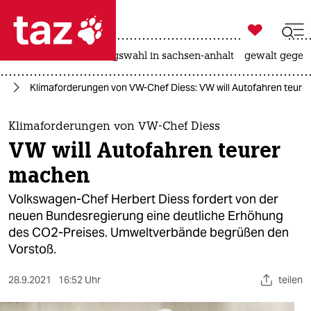

taz zahl ich
hitze
surfen
landtagswahl in sachsen-anhalt
gewalt gegen

taz zahl ich
el
Klimaforderungen von VW-Chef Diess: VW will Autofahren teur
taz zahl ich
themen
Klimaforderungen von VW-Chef Diess
VW will Autofahren teurer
politik
machen
öko
Volkswagen-Chef Herbert Diess fordert von der
neuen Bundesregierung eine deutliche Erhöhung
gesellschaft
des CO2-Preises. Umweltverbände begrüßen den
Vorstoß.
kultur
sport
28.9.2021
16:52 Uhr
teilen