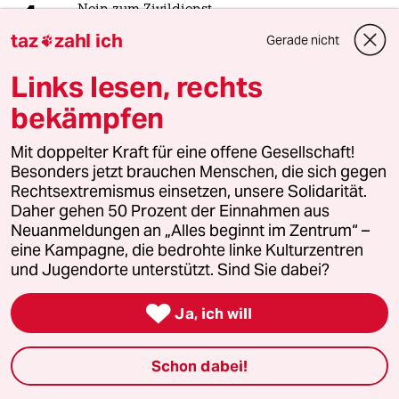
4
Nein zum Zivildienst
Hinterlistiger Schritt der
taz
zahl ich
Gerade nicht

Bundesregierung
Links lesen, rechts
bekämpfen
5
Was tun gegen den Energiewende-Rollback?
Der Urknall
Mit doppelter Kraft für eine offene Gesellschaft!
Besonders jetzt brauchen Menschen, die sich gegen
Rechtsextremismus einsetzen, unsere Solidarität.
Daher gehen 50 Prozent der Einnahmen aus
6
Streit um Rente mit 63
Neuanmeldungen an „Alles beginnt im Zentrum“ –
Passgenauer Populismus
eine Kampagne, die bedrohte linke Kulturzentren
und Jugendorte unterstützt. Sind Sie dabei?

taz
Ja, ich will

Schon dabei!
Folgen Sie uns