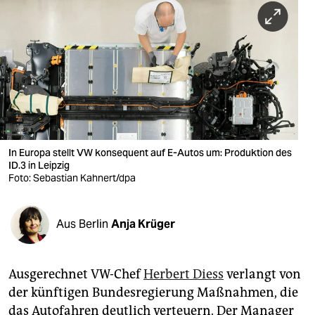
berlin
nord
wahrheit
verlag
verlag
veranstaltungen
In Europa stellt VW konsequent auf E-Autos um: Produktion des
ID.3 in Leipzig
Foto: Sebastian Kahnert/dpa
shop
fragen & hilfe
Aus Berlin
Anja Krüger
unterstützen
abo
Ausgerechnet VW-Chef
Herbert Diess
verlangt von
genossenschaft
der künftigen Bundesregierung Maßnahmen, die
das Autofahren deutlich verteuern. Der Manager