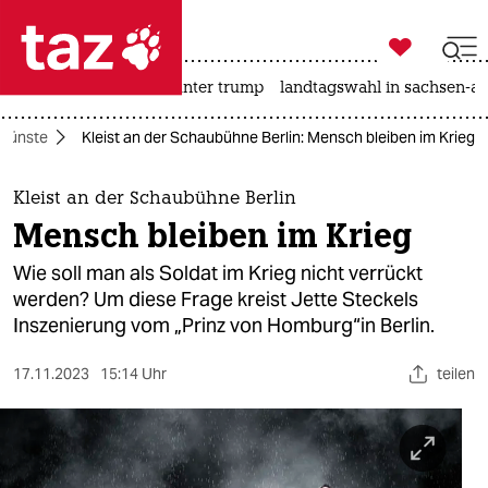

taz zahl ich
nahost-konflikt
usa unter trump
landtagswahl in sachsen-an

taz zahl ich
Künste
Kleist an der Schaubühne Berlin: Mensch bleiben im Krieg
taz zahl ich
themen
Kleist an der Schaubühne Berlin
Mensch bleiben im Krieg
politik
Wie soll man als Soldat im Krieg nicht verrückt
öko
werden? Um diese Frage kreist Jette Steckels
Inszenierung vom „Prinz von Homburg“in Berlin.
gesellschaft
17.11.2023
15:14 Uhr
teilen
kultur
sport