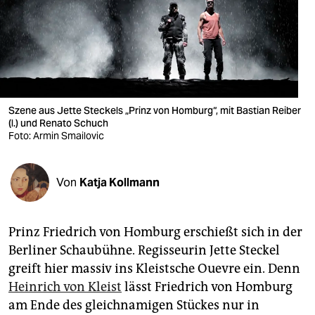
berlin
nord
wahrheit
verlag
Szene aus Jette Steckels „Prinz von Homburg“, mit Bastian Reiber
verlag
(l.) und Renato Schuch
Foto: Armin Smailovic
veranstaltungen
shop
Von
Katja Kollmann
fragen & hilfe
Prinz Friedrich von Homburg erschießt sich in der
unterstützen
Berliner Schaubühne. Regisseurin Jette Steckel
abo
greift hier massiv ins Kleistsche Ouevre ein. Denn
Heinrich von Kleist
lässt Friedrich von Homburg
genossenschaft
am Ende des gleichnamigen Stückes nur in