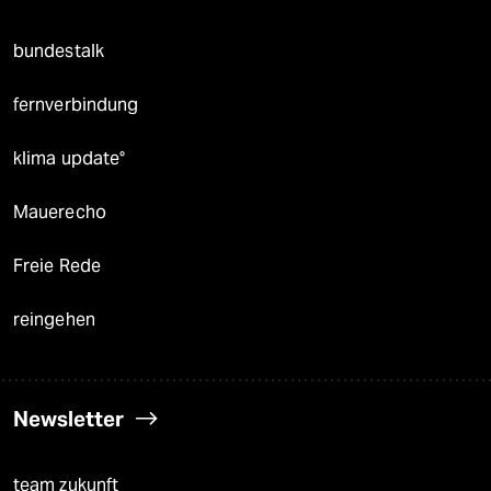
bundestalk
fernverbindung
klima update°
Mauerecho
Freie Rede
reingehen
Newsletter
team zukunft