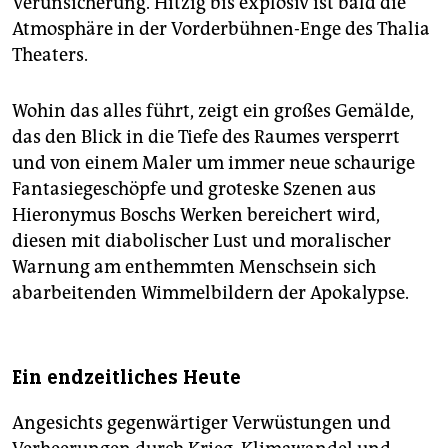
Verunsicherung. Hitzig bis explosiv ist bald die
epaper login
Atmosphäre in der Vorderbühnen-Enge des Thalia
Theaters.
Wohin das alles führt, zeigt ein großes Gemälde,
das den Blick in die Tiefe des Raumes versperrt
und von einem Maler um immer neue schaurige
Fantasiegeschöpfe und groteske Szenen aus
Hieronymus Boschs Werken bereichert wird,
diesen mit diabolischer Lust und moralischer
Warnung am enthemmten Menschsein sich
abarbeitenden Wimmelbildern der Apokalypse.
Ein endzeitliches Heute
Angesichts gegenwärtiger Verwüstungen und