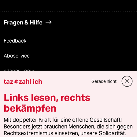
Fragen & Hilfe
Feedback
Aboservice
ePaper Login
taz
zahl ich
Gerade nicht

Downloads für Abonnierende
Links lesen, rechts
bekämpfen
© 2026 taz Verlags und Vertriebs GmbH
Mit doppelter Kraft für eine offene Gesellschaft!
Alle Rechte vorbehalten. Bei rechtlichen Fragen oder für Genehmigungen
wenden Sie sich bitte an
lizenzen@taz.de
Besonders jetzt brauchen Menschen, die sich gegen
Rechtsextremismus einsetzen, unsere Solidarität.