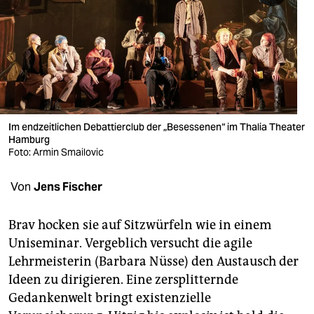
berlin
nord
wahrheit
verlag
verlag
Im endzeitlichen Debattierclub der „Besessenen“ im Thalia Theater
Hamburg
veranstaltungen
Foto: Armin Smailovic
shop
Von
Jens Fischer
fragen & hilfe
Brav hocken sie auf Sitzwürfeln wie in einem
unterstützen
Uniseminar. Vergeblich versucht die agile
Lehrmeisterin (Barbara Nüsse) den Austausch der
abo
Ideen zu dirigieren. Eine zersplitternde
genossenschaft
Gedankenwelt bringt existenzielle