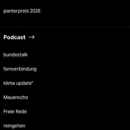
panterpreis 2026
Podcast
bundestalk
fernverbindung
klima update°
Mauerecho
Freie Rede
reingehen