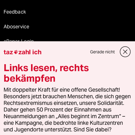
Feedback
Aboservice
ePaper Login
taz
zahl ich
Gerade nicht

Downloads für Abonnierende
Links lesen, rechts
bekämpfen
© 2026 taz Verlags und Vertriebs GmbH
Mit doppelter Kraft für eine offene Gesellschaft!
Alle Rechte vorbehalten. Bei rechtlichen Fragen oder für Genehmigungen
wenden Sie sich bitte an
lizenzen@taz.de
Besonders jetzt brauchen Menschen, die sich gegen
Rechtsextremismus einsetzen, unsere Solidarität.
Daher gehen 50 Prozent der Einnahmen aus
Feedback
Redaktionsstatut
Kommune-Richtlinien
KI-
Neuanmeldungen an „Alles beginnt im Zentrum“ –
eine Kampagne, die bedrohte linke Kulturzentren
Leitlinie
Informant
Datenschutz
Impressum
AGB
und Jugendorte unterstützt. Sind Sie dabei?