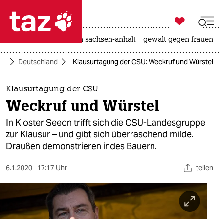

taz zahl ich
hitze
landtagswahl in sachsen-anhalt
gewalt gegen frauen

taz zahl ich
tik
Deutschland
Klausurtagung der CSU: Weckruf und Würstel
taz zahl ich
themen
Klausurtagung der CSU
Weckruf und Würstel
politik
In Kloster Seeon trifft sich die CSU-Landesgruppe
öko
zur Klausur – und gibt sich überraschend milde.
Draußen demonstrieren indes Bauern.
gesellschaft
6.1.2020
17:17 Uhr
teilen
kultur
sport