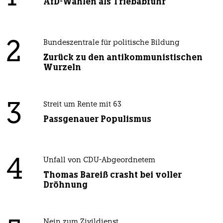
AfD-Wählen als Triebabfuhr
2
Bundeszentrale für politische Bildung
Zurück zu den antikommunistischen
Wurzeln
3
Streit um Rente mit 63
Passgenauer Populismus
4
Unfall von CDU-Abgeordnetem
Thomas Bareiß crasht bei voller
Dröhnung
Nein zum Zivildienst