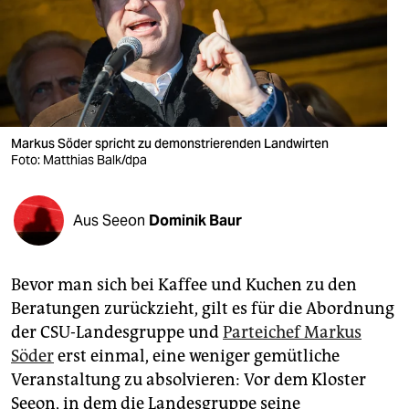
berlin
nord
wahrheit
verlag
Markus Söder spricht zu demonstrierenden Landwirten
verlag
Foto: Matthias Balk/dpa
veranstaltungen
Aus Seeon
Dominik Baur
shop
fragen & hilfe
Bevor man sich bei Kaffee und Kuchen zu den
unterstützen
Beratungen zurückzieht, gilt es für die Abordnung
der CSU-Landesgruppe und
Parteichef Markus
abo
Söder
erst einmal, eine weniger gemütliche
genossenschaft
Veranstaltung zu absolvieren: Vor dem Kloster
Seeon, in dem die Landesgruppe seine