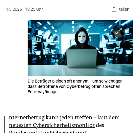
berlin
11.5.2026
18:25 Uhr
teilen
nord
wahrheit
verlag
verlag
veranstaltungen
shop
Die Betrüger bleiben oft anonym – um so wichtiger,
dass Betroffene von Cyberbetrug offen sprechen
fragen & hilfe
Foto: yay/imago
unterstützen
abo
I
nternetbetrug kann jeden treffen – l
aut dem
genossenschaft
neuesten Cybersicherheitsmonitor
des