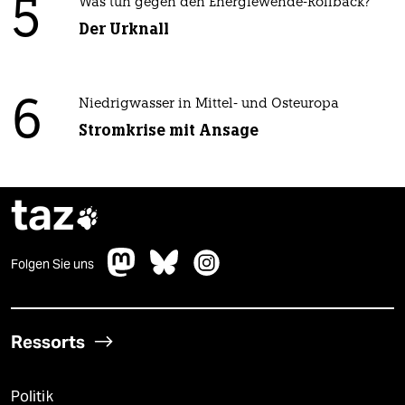
5
Was tun gegen den Energiewende-Rollback?
Der Urknall
6
Niedrigwasser in Mittel- und Osteuropa
Stromkrise mit Ansage
taz

Folgen Sie uns
Ressorts
Politik