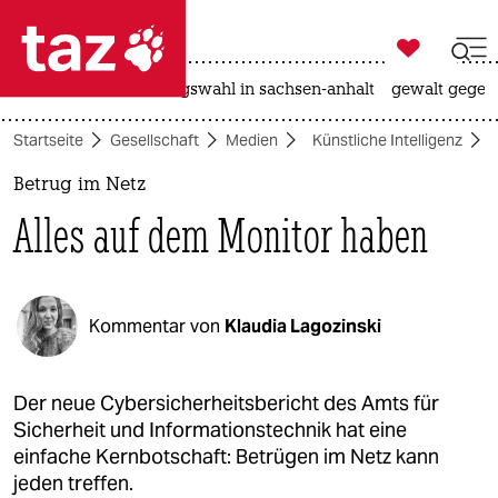

taz zahl ich
hitze
surfen
landtagswahl in sachsen-anhalt
gewalt gegen

taz zahl ich
Startseite
Gesellschaft
Medien
Künstliche Intelligenz
taz zahl ich
Betrug im Netz
themen
Alles auf dem Monitor haben
politik
öko
Kommentar von
Klaudia Lagozinski
gesellschaft
kultur
Der neue Cybersicherheitsbericht des Amts für
Sicherheit und Informationstechnik hat eine
sport
einfache Kernbotschaft: Betrügen im Netz kann
jeden treffen.