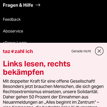
Fragen & Hilfe
Feedback
Aboservice
ePaper Login
taz
zahl ich
Gerade nicht

Downloads für Abonnierende
Links lesen, rechts
bekämpfen
© 2026 taz Verlags und Vertriebs GmbH
Mit doppelter Kraft für eine offene Gesellschaft!
Alle Rechte vorbehalten. Bei rechtlichen Fragen oder für Genehmigungen
wenden Sie sich bitte an
lizenzen@taz.de
Besonders jetzt brauchen Menschen, die sich gegen
Rechtsextremismus einsetzen, unsere Solidarität.
Daher gehen 50 Prozent der Einnahmen aus
Feedback
Redaktionsstatut
Kommune-Richtlinien
KI-
Neuanmeldungen an „Alles beginnt im Zentrum“ –