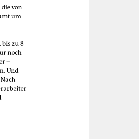
 die von
esamt um
 bis zu 8
nur noch
er –
hn. Und
. Nach
rarbeiter
d