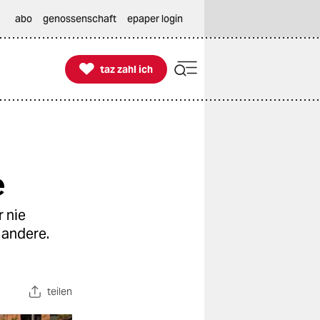
abo
genossenschaft
epaper login

taz zahl ich
taz zahl ich
e
r nie
 andere.
teilen