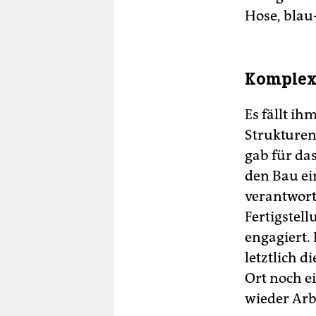
Hose, blau
Komplex
Es fällt ih
Strukturen
gab für da
den Bau ei
verantwort
Fertigstel
engagiert.
letztlich 
Ort noch e
wieder Arbe