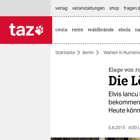
hautnavigation anspringen
hauptinhalt anspringen
footer anspringen
verlag
veranstaltungen
shop
fragen &
ceuta
rente
waldbrände
ebola
na

taz zahl ich
taz zahl ich
Startseite
Berlin
Wahlen in Rumäni
themen
politik
Klage von r
Die L
öko
Elvis Iancu
gesellschaft
bekommen, 
Heute könnt
kultur
sport
5.8.2015
6:00 