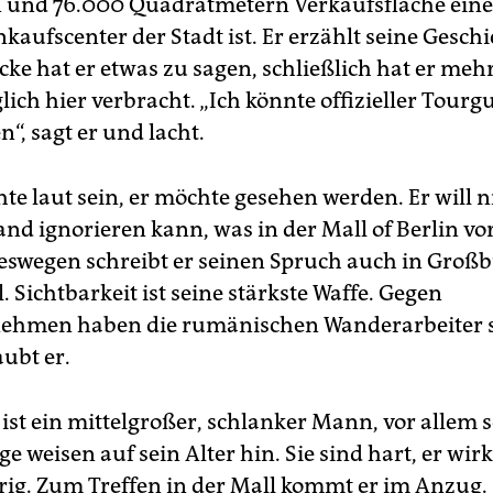
 und 76.000 Quadratmetern Verkaufsfläche eines
kaufs­center der Stadt ist. Er erzählt seine Geschi
Ecke hat er etwas zu sagen, schließlich hat er mehr
ich hier verbracht. „Ich könnte offizieller Tourg
“, sagt er und lacht.
e laut sein, er möchte gesehen werden. Er will n
nd ignorieren kann, was in der Mall of Berlin vo
 Deswegen schreibt er seinen Spruch auch in Gro
l. Sichtbarkeit ist seine stärkste Waffe. Gegen
ehmen haben die rumänischen Wanderarbeiter s
ubt er.
 ist ein mittelgroßer, schlanker Mann, vor allem 
e weisen auf sein Alter hin. Sie sind hart, er wirk
rig. Zum Treffen in der Mall kommt er im Anzug