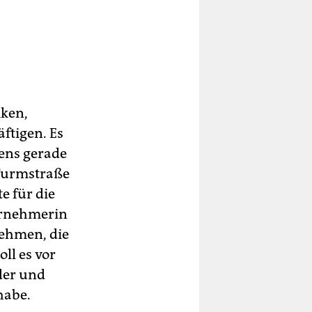
iken,
ftigen. Es
gens gerade
 Turmstraße
e für die
ternehmerin
ehmen, die
ll es vor
der und
habe.