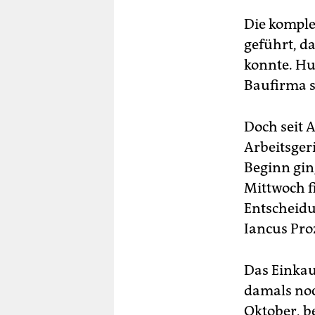
Die komple
geführt, d
konnte. Hut
Baufirma s
Doch seit 
Arbeitsger
Beginn gin
Mittwoch f
Entscheidu
Iancus Pro
Das Einkau
damals noch
Oktober, be