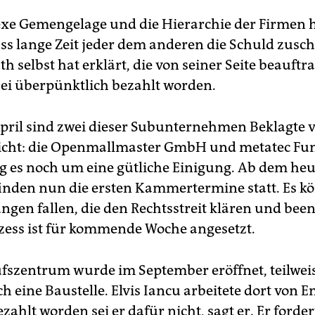
xe Gemengelage und die Hierarchie der Firmen
ass lange Zeit jeder dem anderen die Schuld zusc
h selbst hat erklärt, die von seiner Seite beauftr
ei überpünktlich bezahlt worden.
April sind zwei dieser Subunternehmen Beklagte 
icht: die Openmallmaster GmbH und metatec Fu
g es noch um eine gütliche Einigung. Ab dem heu
inden nun die ersten Kammertermine statt. Es kö
ngen fallen, die den Rechtsstreit klären und bee
zess ist für kommende Woche angesetzt.
fszentrum wurde im September eröffnet, teilweis
 eine Baustelle. Elvis Iancu arbeitete dort von En
zahlt worden sei er dafür nicht, sagt er. Er forder