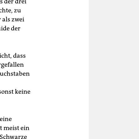
 der drei
chte, zu
 als zwei
uide der
icht, dass
rgefallen
ßbuchstaben
onst keine
seine
t meist ein
. Schwarze