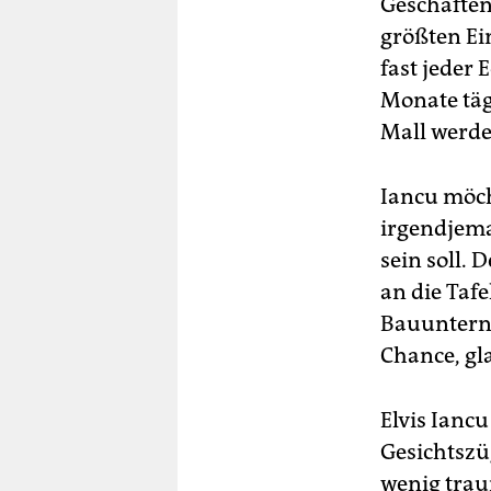
Geschäften
größten Ein
fast jeder 
Monate tägl
Mall werden
Iancu möcht
irgendjema
sein soll.
an die Tafe
Bauuntern
Chance, gla
Elvis Iancu
Gesichtszüg
wenig trau