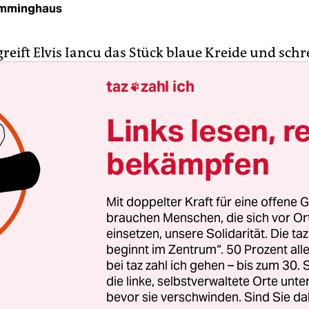
Emminghaus
reift Elvis Iancu das Stück blaue Kreide und schr
s! Mall of Shame!“ an die Wand. Der 45-jährige 
taz
zahl ich

iner Schiefertafel im ersten Obergeschoss des
ntrums Mall of Berlin; hier können BesucherInn
Links lesen, r
chaften an den Konsumtempel oder einfach Sprü
bekämpfen
n. „Anni und Lisa BFF“ steht da, neben „Selina wa
ancus Spruch ist politisch.
Mit doppelter Kraft für eine offene G
er von mindestens 16 rumänischen Wanderarbeiter
brauchen Menschen, die sich vor O
n Jahr das etwas schickere Einkaufszentrum am 
einsetzen, unsere Solidarität. Die ta
beginnt im Zentrum“. 50 Prozent a
auten, aber dafür nicht ausreichend oder gar nich
bei taz zahl ich gehen – bis zum 30
n sollen. Das ist im Berliner Baugewerbe wahrsch
die linke, selbstverwaltete Orte unte
en. Ungewöhnlich ist, dass zehn von ihnen derzeit
bevor sie verschwinden. Sind Sie da