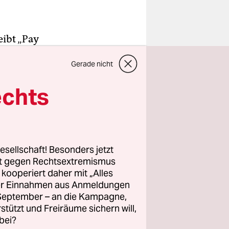
eibt „Pay
Rumäne
Gerade nicht
en
echts
che
s here“.
esellschaft! Besonders jetzt
n, die im
rt gegen Rechtsextremismus
Leipziger
z kooperiert daher mit „Alles
ller Einnahmen aus Anmeldungen
t bezahlt
. September – an die Kampagne,
einlich
rstützt und Freiräume sichern will,
 vor dem
bei?