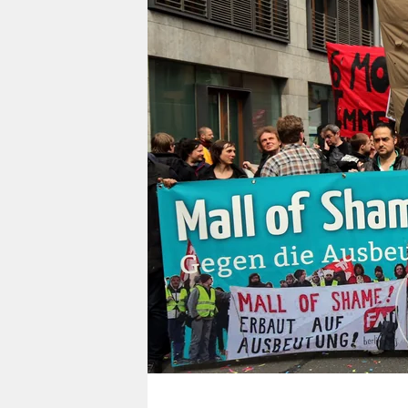
berlin
nord
wahrheit
verlag
verlag
veranstaltungen
shop
fragen & hilfe
unterstützen
abo
genossenschaft