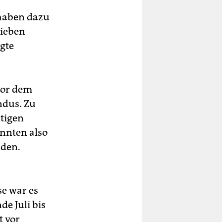
 haben dazu
hieben
agte
vor dem
ndus. Zu
tigen
nnten also
nden.
e war es
de Juli bis
t vor