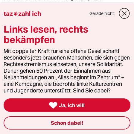
Beratungsstelle für Betroffene sexuellen
taz
zahl ich
Missbrauchs im sächsischen Niesky. Seit zwanzig
Gerade nicht

Jahren ist die Diplomheilpädagogin, die eine
Links lesen, rechts
Ausbildung zur Systemischen Therapeutin und
bekämpfen
Traumapädagogin angeschlossen hat, in dem
Bereich tätig. „Meine eigene Geschichte war sicher
Mit doppelter Kraft für eine offene Gesellschaft!
ein Motor, mich um das Thema zu kümmern.“
Besonders jetzt brauchen Menschen, die sich gegen
Rechtsextremismus einsetzen, unsere Solidarität.
Wie Katrin L. fragte auch sie vor zwei Jahren bei
Daher gehen 50 Prozent der Einnahmen aus
gutefrage.net: „Bist du auch in Dahmshöhe
Neuanmeldungen an „Alles beginnt im Zentrum“ –
eine Kampagne, die bedrohte linke Kulturzentren
gewesen?“ Und sie nahm Kontakt zu der Autorin
und Jugendorte unterstützt. Sind Sie dabei?
Anja Röhl
auf, die als Erste über das
Schicksal der
westdeutschen Verschickungskinder
geschrieben

Ja, ich will
hat. Innerhalb weniger Jahre hat sich dank ihres
Engagements eine bundesweite Initiative gebildet,
Schon dabei!
aus der Dutzende Heimort- und Landesgruppen
und erste Forschungsprojekte entstanden sind. Die