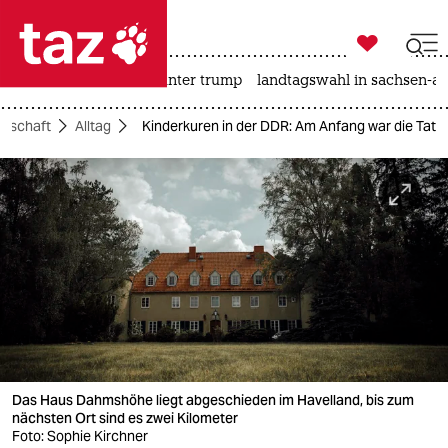

taz zahl ich
nahost-konflikt
usa unter trump
landtagswahl in sachsen-an

taz zahl ich
llschaft
Alltag
Kinderkuren in der DDR: Am Anfang war die Tat
taz zahl ich
themen
politik
öko
gesellschaft
kultur
Das Haus Dahmshöhe liegt abgeschieden im Havelland, bis zum
sport
nächsten Ort sind es zwei Kilometer
Foto: Sophie Kirchner