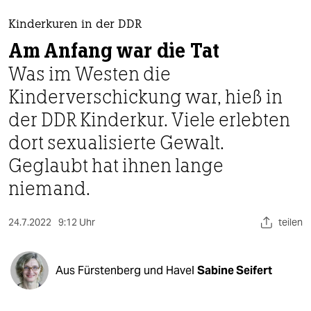
berlin
Kinderkuren in der DDR
nord
Am Anfang war die Tat
wahrheit
Was im Westen die
Kinderverschickung war, hieß in
verlag
der DDR Kinderkur. Viele erlebten
verlag
dort sexualisierte Gewalt.
veranstaltungen
Geglaubt hat ihnen lange
shop
niemand.
fragen & hilfe
24.7.2022
9:12 Uhr
teilen
unterstützen
abo
Aus Fürstenberg und Havel
Sabine Seifert
genossenschaft