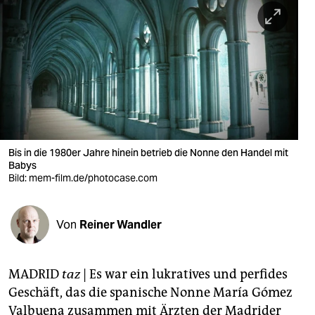
berlin
nord
wahrheit
verlag
verlag
veranstaltungen
Bis in die 1980er Jahre hinein betrieb die Nonne den Handel mit
Babys
shop
Bild: mem-film.de/photocase.com
fragen & hilfe
Von
Reiner Wandler
unterstützen
abo
MADRID
taz
| Es war ein lukratives und perfides
genossenschaft
Geschäft, das die spanische Nonne María Gómez
Valbuena zusammen mit Ärzten der Madrider