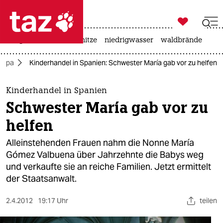

taz zahl ich
krieg in der ukraine
hitze
niedrigwasser
waldbrände

taz zahl ich
ropa
Kinderhandel in Spanien: Schwester María gab vor zu helfen
taz zahl ich
themen
Kinderhandel in Spanien
Schwester María gab vor zu
politik
helfen
öko
Alleinstehenden Frauen nahm die Nonne María
Gómez Valbuena über Jahrzehnte die Babys weg
gesellschaft
und verkaufte sie an reiche Familien. Jetzt ermittelt
der Staatsanwalt.
kultur
sport
2.4.2012
19:17 Uhr
teilen