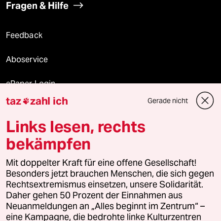
Fragen & Hilfe
Feedback
Aboservice
ePaper Login
taz
zahl ich
Gerade nicht

Downloads für Abonnierende
Links lesen, rechts
bekämpfen
© 2026 taz Verlags und Vertriebs GmbH
Mit doppelter Kraft für eine offene Gesellschaft!
Alle Rechte vorbehalten. Bei rechtlichen Fragen oder für Genehmigungen
wenden Sie sich bitte an
lizenzen@taz.de
Besonders jetzt brauchen Menschen, die sich gegen
Rechtsextremismus einsetzen, unsere Solidarität.
Daher gehen 50 Prozent der Einnahmen aus
Feedback
Redaktionsstatut
Kommune-Richtlinien
KI-
Neuanmeldungen an „Alles beginnt im Zentrum“ –
eine Kampagne, die bedrohte linke Kulturzentren