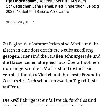
Pija Lindenbaum:
„Der erste Schritt“. Aus dem
Schwedischen Jana Hemer. Klett Kinderbuch, Leipzig
2023, 48 Seiten, 18 Euro. Ab 4 Jahre
mehr anzeigen
Enne Koens:
„Dieser Sommer mit Jente“. Mit
Illustrationen von Maartje Kuiper. Aus dem
Niederländischen von Andrea Kluitmann. Gerstenberg
Verlag, Hildesheim 2023. 192 Seiten, 15 Euro. Ab 10
Zu Beginn der Sommerferien
sind Marie und ihre
Jahre
Eltern in eine dort errichtete Neubausiedlung
gezogen. Hier sind die Straßen schnurgerade und
die Häuser sehen alle gleich aus. Überall wohnen
nun junge Familien. Marie ist untröstlich. Sie
vermisst ihr altes Viertel und ihre beste Freundin
Zoé so sehr. Doch schon am zweiten Tag trifft sie
auf Jente.
Die Zwölfjährige ist einfallsreich, furchtlos und