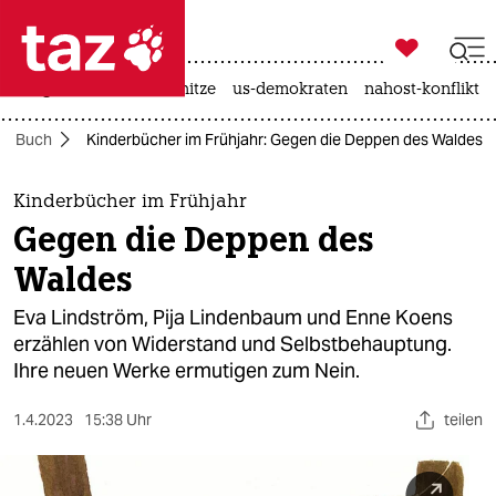

taz zahl ich
krieg in der ukraine
hitze
us-demokraten
nahost-konflikt

taz zahl ich
Buch
Kinderbücher im Frühjahr: Gegen die Deppen des Waldes
taz zahl ich
themen
Kinderbücher im Frühjahr
Gegen die Deppen des
politik
Waldes
öko
Eva Lindström, Pija Lindenbaum und Enne Koens
erzählen von Widerstand und Selbstbehauptung.
gesellschaft
Ihre neuen Werke ermutigen zum Nein.
kultur
1.4.2023
15:38 Uhr
teilen
sport