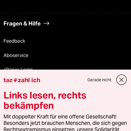
Fragen & Hilfe
Feedback
Aboservice
ePaper Login
taz
zahl ich
Gerade nicht

Downloads für Abonnierende
Links lesen, rechts
bekämpfen
© 2026 taz Verlags und Vertriebs GmbH
Mit doppelter Kraft für eine offene Gesellschaft!
Alle Rechte vorbehalten. Bei rechtlichen Fragen oder für Genehmigungen
wenden Sie sich bitte an
lizenzen@taz.de
Besonders jetzt brauchen Menschen, die sich gegen
Rechtsextremismus einsetzen, unsere Solidarität.