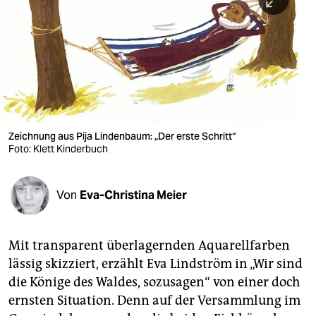
berlin
nord
wahrheit
verlag
verlag
Zeichnung aus Pija Lindenbaum: „Der erste Schritt“
Foto: Klett Kinderbuch
veranstaltungen
shop
Von
Eva-Christina Meier
fragen & hilfe
unterstützen
Mit transparent überlagernden Aquarellfarben
lässig skizziert, erzählt Eva Lindström in „Wir sind
abo
die Könige des Waldes, sozusagen“ von einer doch
genossenschaft
ernsten Situation. Denn auf der Versammlung im