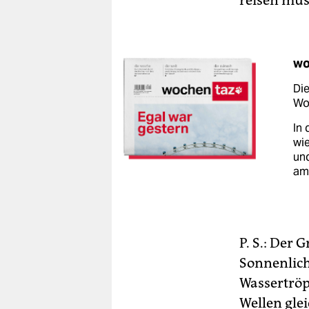
reisen müs
wo
Die
Woc
In 
wie
un
am
P. S.: Der
Sonnenlic
Wassertröp
Wellen gle