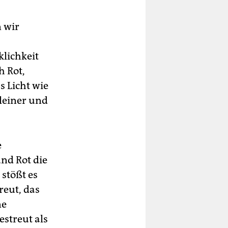
 wir
klichkeit
h Rot,
 Licht wie
kleiner und
e
nd Rot die
stößt es
reut, das
ne
estreut als