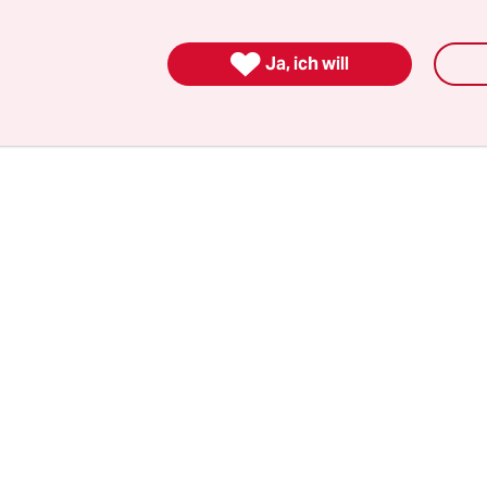
 befinden sich kleine Gas- und Wasserteilchen 
. Den brauchen wir Menschen und viele Tiere, u

Ja, ich will
e Atmosphäre ist also wie eine Art Schutzschicht 