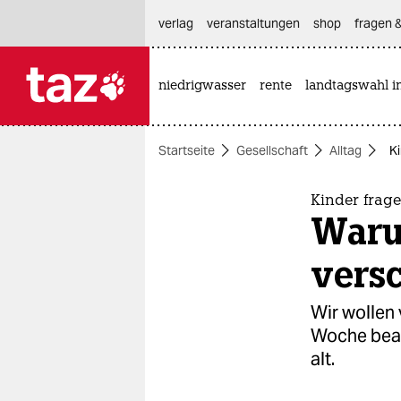
hautnavigation anspringen
hauptinhalt anspringen
footer anspringen
verlag
veranstaltungen
shop
fragen &
niedrigwasser
rente
landtagswahl i

taz zahl ich
taz zahl ich
Startseite
Gesellschaft
Alltag
K
themen
politik
Kinder frage
Waru
öko
vers
gesellschaft
Wir wollen
kultur
Woche bean
alt.
sport