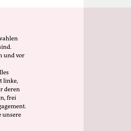
wahlen
sind.
h und vor
lles
 linke,
ür deren
n, frei
ngagement.
e unsere