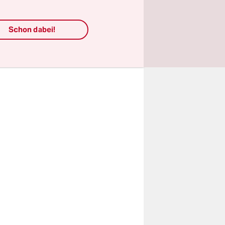
und auch
m atmen zu
Schon dabei!
für uns.