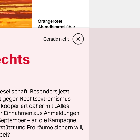
Orangeroter
Abendhimmel über
New York
Foto: Jessica
Gerade nicht
Rinaldi/reuters
echts
esellschaft! Besonders jetzt
st er
rt gegen Rechtsextremismus
immel hat
z kooperiert daher mit „Alles
ller Einnahmen aus Anmeldungen
. September – an die Kampagne,
rstützt und Freiräume sichern will,
läche von
bei?