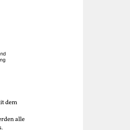
und
ung
u
mit dem
erden alle
s.