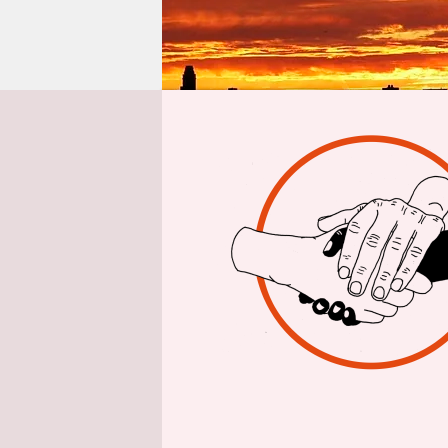
epaper login
Aus 
Mittags is
rötlich od
also versc
Zuerst einm
einer Schic