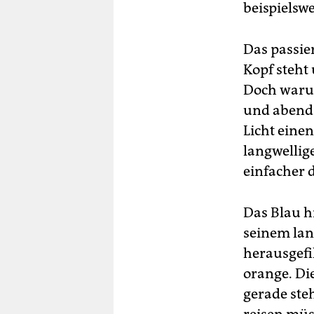
beispielsw
Das passie
Kopf steht
Doch waru
und abends
Licht eine
langwellige
einfacher 
Das Blau hi
seinem lan
herausgefi
orange. Di
gerade ste