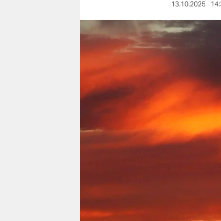
berlin
13.10.2025
14:
nord
wahrheit
verlag
verlag
veranstaltungen
shop
fragen & hilfe
unterstützen
abo
genossenschaft