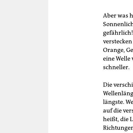
Aber was h
Sonnenlicht
gefährlich!
verstecken
Orange, Ge
eine Welle 
schneller.
Die versch
Wellenläng
längste. W
auf die ve
heißt, die
Richtungen