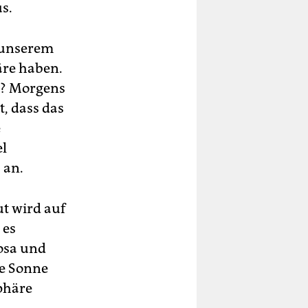
s.
r unserem
äre haben.
s? Morgens
, dass das
e
el
 an.
ut wird auf
 es
rosa und
ie Sonne
phäre