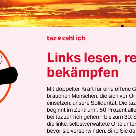
taz
zahl ich

Links lesen, r
Berlin
Lisette Habig
bekämpfen
Mit doppelter Kraft für eine offene G
t der Himmel blau. Morgens und abends dagegen i
brauchen Menschen, die sich vor O
er gelb, orange und manchmal sogar rosa. Der H
einsetzen, unsere Solidarität. Die ta
hiedene Farben. Warum ist das so?
beginnt im Zentrum“. 50 Prozent a
bei taz zahl ich gehen – bis zum 30
die linke, selbstverwaltete Orte unte
al ist es wichtig zu verstehen, dass die Erdoberf
bevor sie verschwinden. Sind Sie da
ht umhüllt ist, die sich Atmosphäre nennt. In der