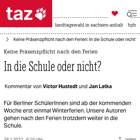

taz zahl ich
niedrigwasser
rente
landtagswahl in sachsen-anhalt
hybri

taz zahl ich
na
Keine Präsenzpflicht nach den Ferien: In die Schule oder nicht?
taz zahl ich
Keine Präsenzpflicht nach den Ferien
themen
In die Schule oder nicht?
politik
öko
Kommentar von
Victor Hustedt
und
Jan Latka
gesellschaft
Für Berliner SchülerInnen sind ab der kommenden
Woche erst einmal Winterferien. Unsere Autoren
kultur
gehen nach den Ferien trotzdem weiter in die
Schule.
sport
28.1.2022
6:15 Uhr
teilen