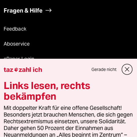
Fragen & Hilfe
Feedback
Aboservice
ePaper Login
taz
zahl ich
Gerade nicht

Downloads für Abonnierende
Links lesen, rechts
bekämpfen
© 2026 taz Verlags und Vertriebs GmbH
Mit doppelter Kraft für eine offene Gesellschaft!
Alle Rechte vorbehalten. Bei rechtlichen Fragen oder für Genehmigungen
wenden Sie sich bitte an
lizenzen@taz.de
Besonders jetzt brauchen Menschen, die sich gegen
Rechtsextremismus einsetzen, unsere Solidarität.
Daher gehen 50 Prozent der Einnahmen aus
Feedback
Redaktionsstatut
Kommune-Richtlinien
KI-
Neuanmeldungen an „Alles beginnt im Zentrum“ –