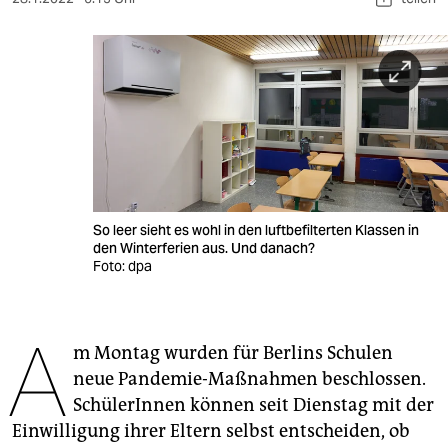
berlin
nord
wahrheit
verlag
verlag
veranstaltungen
So leer sieht es wohl in den luftbefilterten Klassen in
den Winterferien aus. Und danach?
shop
Foto: dpa
fragen & hilfe
unterstützen
A
m Montag wurden für Berlins Schulen
abo
neue Pandemie-Maßnahmen beschlossen.
SchülerInnen können seit Dienstag mit der
genossenschaft
Einwilligung ihrer Eltern selbst entscheiden, ob