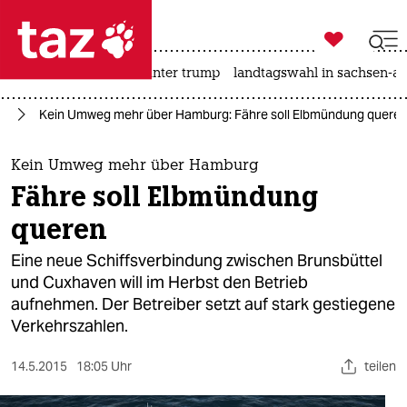

taz zahl ich
nahost-konflikt
usa unter trump
landtagswahl in sachsen-an

taz zahl ich
rd
Kein Umweg mehr über Hamburg: Fähre soll Elbmündung quere
taz zahl ich
themen
Kein Umweg mehr über Hamburg
Fähre soll Elbmündung
politik
queren
öko
Eine neue Schiffsverbindung zwischen Brunsbüttel
und Cuxhaven will im Herbst den Betrieb
gesellschaft
aufnehmen. Der Betreiber setzt auf stark gestiegene
Verkehrszahlen.
kultur
sport
14.5.2015
18:05 Uhr
teilen