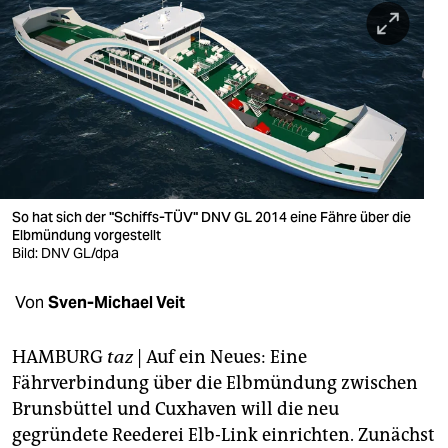
berlin
nord
wahrheit
verlag
verlag
veranstaltungen
So hat sich der "Schiffs-TÜV" DNV GL 2014 eine Fähre über die
Elbmündung vorgestellt
shop
Bild: DNV GL/dpa
fragen & hilfe
Von
Sven-Michael Veit
unterstützen
HAMBURG
taz
| Auf ein Neues: Eine
abo
Fährverbindung über die Elbmündung zwischen
Brunsbüttel und Cuxhaven will die neu
genossenschaft
gegründete Reederei Elb-Link einrichten. Zunächst