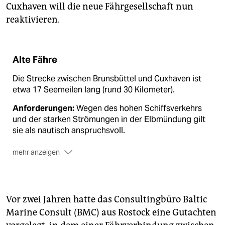
Cuxhaven will die neue Fährgesellschaft nun
reaktivieren.
Alte Fähre
Die Strecke zwischen Brunsbüttel und Cuxhaven ist
etwa 17 Seemeilen lang (rund 30 Kilometer).
Anforderungen:
Wegen des hohen Schiffsverkehrs
und der starken Strömungen in der Elbmündung gilt
sie als nautisch anspruchsvoll.
mehr anzeigen
Fehlschlag:
Elbe-Ferry verkehrte von 1999 bis 2001
mit drei betagten Ostseefähren, die für diese
Verhältnisse untermotorisiert waren. Sie konnten
deshalb keinen verlässlichen und rentablen Betrieb
Vor zwei Jahren hatte das Consultingbüro Baltic
gewährleisten.
Marine Consult (BMC) aus Rostock eine Gutachten