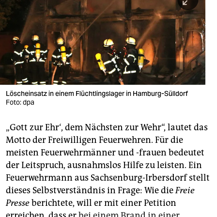
berlin
nord
wahrheit
verlag
verlag
Löscheinsatz in einem Flüchtlingslager in Hamburg-Sülldorf
Foto: dpa
veranstaltungen
shop
„Gott zur Ehr‘, dem Nächsten zur Wehr“, lautet das
Motto der Freiwilligen Feuerwehren. Für die
fragen & hilfe
meisten Feuerwehrmänner und -frauen bedeutet
unterstützen
der Leitspruch, ausnahmslos Hilfe zu leisten. Ein
Feuerwehrmann aus Sachsenburg-Irbersdorf stellt
abo
dieses Selbstverständnis in Frage: Wie die
Freie
genossenschaft
Presse
berichtete, will er mit einer Petition
erreichen, dass er
bei einem Brand in einer