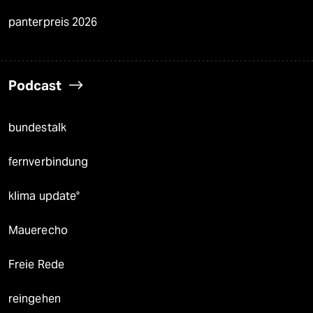
panterpreis 2026
Podcast
bundestalk
fernverbindung
klima update°
Mauerecho
Freie Rede
reingehen