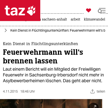

taz zahl ich
hitze
landtagswahl in sachsen-anhalt
arbeit
klimawandel

taz zahl ich
nd
Kein Dienst in Flüchtlingsunterkünften: Feuerwehrmann will‘s b
taz zahl ich
themen
Kein Dienst in Flüchtlingsunterkünften
Feuerwehrmann will‘s
politik
brennen lassen
öko
Laut einem Bericht will ein Mitglied der Freiwilligen
Feuerwehr in Sachsenburg-Irbersdorf nicht mehr in
gesellschaft
Asylbewerberheimen löschen. Das geht aber nicht.
kultur
4.11.2015
18:46 Uhr
teilen
sport