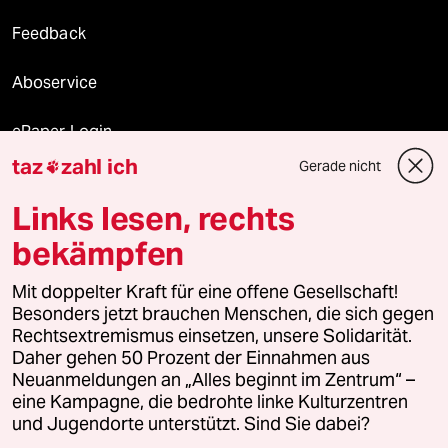
Feedback
Aboservice
ePaper Login
taz
zahl ich
Gerade nicht

Downloads für Abonnierende
Links lesen, rechts
bekämpfen
© 2026 taz Verlags und Vertriebs GmbH
Mit doppelter Kraft für eine offene Gesellschaft!
Alle Rechte vorbehalten. Bei rechtlichen Fragen oder für Genehmigungen
wenden Sie sich bitte an
lizenzen@taz.de
Besonders jetzt brauchen Menschen, die sich gegen
Rechtsextremismus einsetzen, unsere Solidarität.
Daher gehen 50 Prozent der Einnahmen aus
Feedback
Redaktionsstatut
Kommune-Richtlinien
KI-
Neuanmeldungen an „Alles beginnt im Zentrum“ –
eine Kampagne, die bedrohte linke Kulturzentren
Leitlinie
Informant
Datenschutz
Impressum
AGB
und Jugendorte unterstützt. Sind Sie dabei?