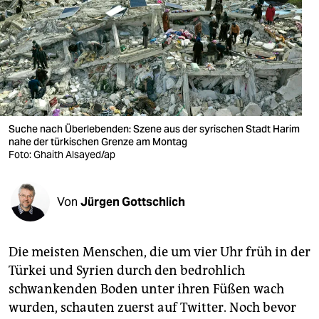
berlin
nord
wahrheit
verlag
verlag
Suche nach Überlebenden: Szene aus der syrischen Stadt Harim
nahe der türkischen Grenze am Montag
veranstaltungen
Foto: Ghaith Alsayed/ap
shop
Von
Jürgen Gottschlich
fragen & hilfe
unterstützen
Die meisten Menschen, die um vier Uhr früh in der
abo
Türkei und Syrien durch den bedrohlich
schwankenden Boden unter ihren Füßen wach
genossenschaft
wurden, schauten zuerst auf Twitter. Noch bevor