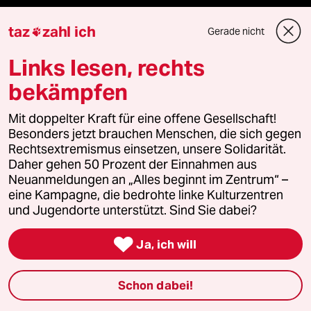
Shop
taz
zahl ich
Gerade nicht

Links lesen, rechts
Anzeigen
bekämpfen
Mit doppelter Kraft für eine offene Gesellschaft!
Fragen & Hilfe
Besonders jetzt brauchen Menschen, die sich gegen
Rechtsextremismus einsetzen, unsere Solidarität.
Daher gehen 50 Prozent der Einnahmen aus
Feedback
Neuanmeldungen an „Alles beginnt im Zentrum“ –
eine Kampagne, die bedrohte linke Kulturzentren
Aboservice
und Jugendorte unterstützt. Sind Sie dabei?
ePaper Login

Ja, ich will
Downloads für Abonnierende
Schon dabei!