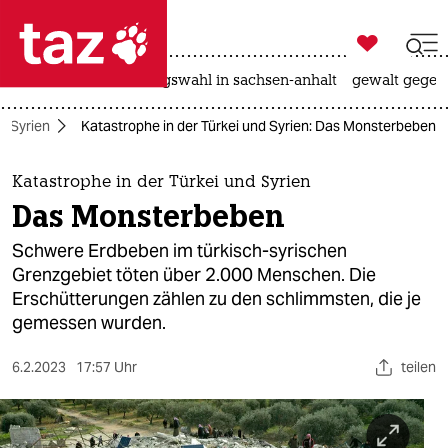

taz zahl ich
hitze
surfen
landtagswahl in sachsen-anhalt
gewalt gegen

taz zahl ich
Syrien
Katastrophe in der Türkei und Syrien: Das Monsterbeben
taz zahl ich
themen
Katastrophe in der Türkei und Syrien
Das Monsterbeben
politik
Schwere Erdbeben im türkisch-syrischen
öko
Grenzgebiet töten über 2.000 Menschen. Die
Erschütterungen zählen zu den schlimmsten, die je
gesellschaft
gemessen wurden.
kultur
6.2.2023
17:57 Uhr
teilen
sport