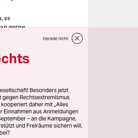
, es
an gerne
inem jedoch
Gerade nicht
echts
ich nicht
r Football-
ich durch
esellschaft! Besonders jetzt
rt gegen Rechtsextremismus
z kooperiert daher mit „Alles
des
ller Einnahmen aus Anmeldungen
schen
. September – an die Kampagne,
rstützt und Freiräume sichern will,
bei?