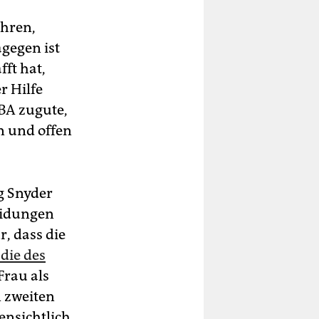
ahren,
agegen ist
fft hat,
r Hilfe
NBA zugute,
n und offen
g Snyder
eidungen
r, dass die
 die des
Frau als
 zweiten
fensichtlich