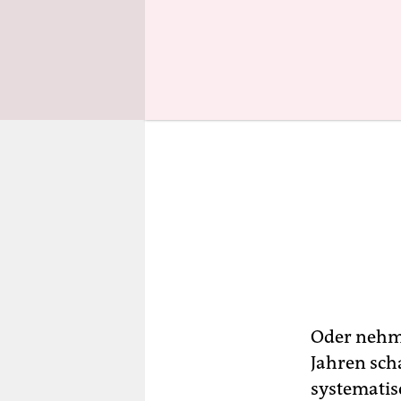
Oder nehme
Jahren scha
systematis