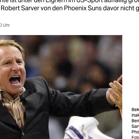
hte ist unter den Eignern im US-Sport auffällig gro
 Robert Sarver von den Phoenix Suns davor nicht g
0 Uhr
Bek
ina
Ben
Sar
Pho
Fot