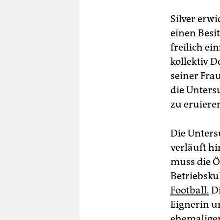
Silver erwi
einen Besit
freilich ei
kollektiv D
seiner Fra
die Unters
zu eruiere
Die Unters
verläuft h
muss die Öf
Betriebsku
Football.
Di
Eignerin u
ehemaligen 