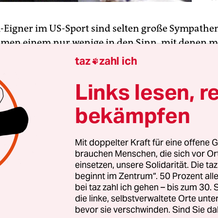
Eigner im US-Sport sind selten große Sympathen
men einem nur wenige in den Sinn, mit denen m
al ein Bier trinken gehen würde. Dafür fallen e
taz
zahl ich

die sich durch Ekligkeit hervortun.
Links lesen, r
auf der Liste steht sicherlich Dan Snyder von den
bekämpfen
 Washington Red­skins, heute Commanders, der s
stur geweigert hat,
den rassistischen Namen seine
on zu ändern
, sondern auch noch versucht hat, s
Mit doppelter Kraft für eine offene G
brauchen Menschen, die sich vor O
schaft gekaufter Vertreter indigener Nationen
einsetzen, unsere Solidarität. Die ta
chen. Hinzu kommt, wie nun eine Untersuchung 
beginnt im Zentrum“. 50 Prozent a
 zutage gefördert hat, eine Kultur der systemati
bei taz zahl ich gehen – bis zum 30
Belästigung in seinem Klub.
die linke, selbstverwaltete Orte unte
bevor sie verschwinden. Sind Sie da