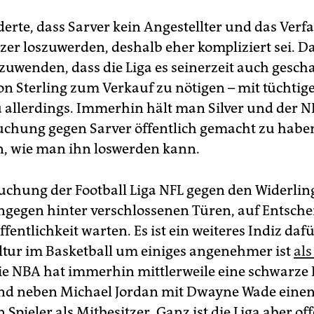
derte, dass Sarver kein Angestellter und das Verf
zer loszuwerden, deshalb eher kompliziert sei. D
nzuwenden, dass die Liga es seinerzeit auch gescha
on Sterling zum Verkauf zu nötigen – mit tüchtige
u allerdings. Immerhin hält man Silver und der 
uchung gegen Sarver öffentlich gemacht zu habe
n, wie man ihn loswerden kann.
uchung der Football Liga NFL gegen den Widerlin
ingegen hinter verschlossenen Türen, auf Entsch
fentlichkeit warten. Es ist ein weiteres Indiz dafü
ltur im Basketball um einiges angenehmer ist
als
e NBA hat immerhin mittlerweile eine schwarze 
nd neben Michael Jordan mit Dwayne Wade einen
Spieler als Mitbesitzer. Ganz ist die Liga aber of