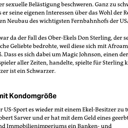
ber sexuelle Belästigung beschweren. Ganz zu sc
 er seine eigenen Interessen über das Wohl der Re
en Neubau des wichtigsten Fernbahnhofs der USA
ar da der Fall des Ober-Ekels Don Sterling, der s
che Geliebte bedrohte, weil diese sich mit Afroa
ß. Dass es sich dabei um Magic Johnson, einen de
pieler aller Zeiten, handelte, spielte für Sterling k
zer ist ein Schwarzer.
 mit Kondomgröße
r US-Sport es wieder mit einem Ekel-Besitzer zu t
obert Sarver und er hat mit dem Geld eines geerb
nd Immobilienimperiums ein Banken- und