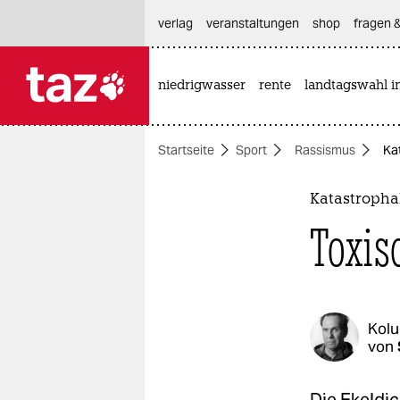
hautnavigation anspringen
hauptinhalt anspringen
footer anspringen
verlag
veranstaltungen
shop
fragen &
niedrigwasser
rente
landtagswahl i

taz zahl ich
taz zahl ich
Startseite
Sport
Rassismus
Ka
themen
politik
Katastropha
Toxis
öko
gesellschaft
kultur
Kol
von
sport