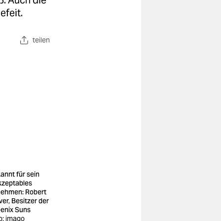
ß. Auch die
efeit.
teilen
annt für sein
kzeptables
ehmen: Robert
ver, Besitzer der
enix Suns
o: imago