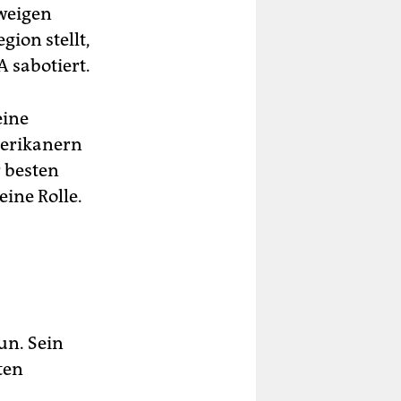
hweigen
gion stellt,
 sabotiert.
eine
merikanern
r besten
eine Rolle.
un. Sein
ten