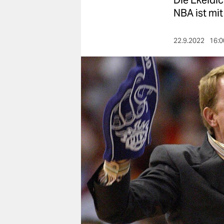
Die Ekeldic
berlin
NBA ist mit
nord
22.9.2022
16:0
wahrheit
verlag
verlag
veranstaltungen
shop
fragen & hilfe
unterstützen
abo
genossenschaft