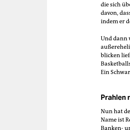
die sich ü
davon, dass
indem er d
Und dann w
außereheli
blicken lie
Basketballs
Ein Schwar
Prahlen
Nun hat de
Name ist R
Banken- u