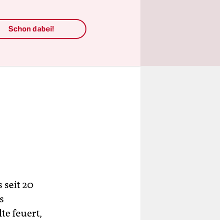
Schon dabei!
 seit 20
s
te feuert,