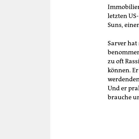
Immobilien
letzten US
Suns, eine
Sarver hat
benommen. 
zu oft Rass
können. Er
werdenden 
Und er pra
brauche un