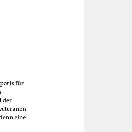
ports für
n
 der
aveteranen
 denn eine