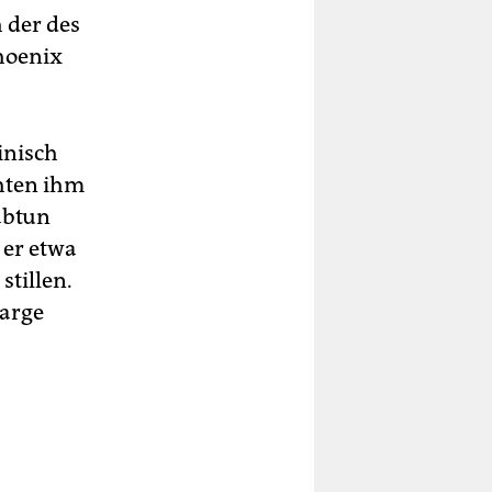
 der des
Phoenix
inisch
hten ihm
 abtun
 er etwa
tillen.
Large