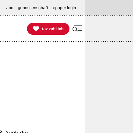
abo
genossenschaft
epaper login

taz zahl ich
taz zahl ich