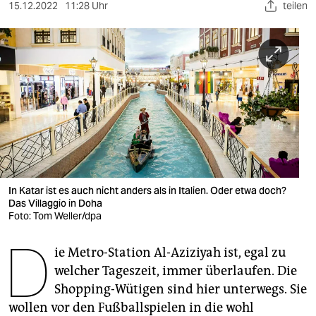
berlin
15.12.2022
11:28 Uhr
teilen
nord
wahrheit
verlag
verlag
veranstaltungen
shop
In Katar ist es auch nicht anders als in Italien. Oder etwa doch?
Das Villaggio in Doha
fragen & hilfe
Foto: Tom Weller/dpa
unterstützen
D
ie Metro-Station Al-Aziziyah ist, egal zu
abo
welcher Tageszeit, immer überlaufen. Die
Shopping-Wütigen sind hier unterwegs. Sie
genossenschaft
wollen vor den Fußballspielen in die wohl