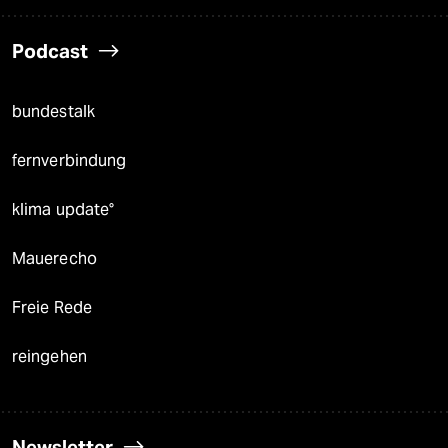
Podcast
bundestalk
fernverbindung
klima update°
Mauerecho
Freie Rede
reingehen
Newsletter