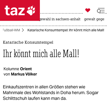

taz zahl ich
hitze
surfen
landtagswahl in sachsen-anhalt
gewalt gegen

taz zahl ich
Fußball-WM
Katarische Konsumtempel: Ihr könnt mich alle Mall!
taz zahl ich
themen
Katarische Konsumtempel
Ihr könnt mich alle Mall!
politik
öko
Kolumne
Orient
von
Markus Völker
gesellschaft
kultur
Einkaufszentren in allen Größen stehen wie
Mahnmale des Wohlstands in Doha herum. Sogar
sport
Schlittschuh laufen kann man da.