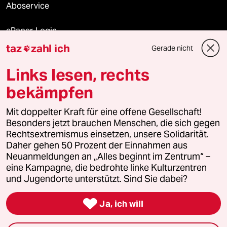
Aboservice
ePaper Login
taz
zahl ich
Gerade nicht

Downloads für Abonnierende
Links lesen, rechts
bekämpfen
© 2026 taz Verlags und Vertriebs GmbH
Alle Rechte vorbehalten. Bei rechtlichen Fragen oder für Genehmigungen
Mit doppelter Kraft für eine offene Gesellschaft!
wenden Sie sich bitte an
lizenzen@taz.de
Besonders jetzt brauchen Menschen, die sich gegen
Rechtsextremismus einsetzen, unsere Solidarität.
Daher gehen 50 Prozent der Einnahmen aus
Feedback
Redaktionsstatut
Kommune-Richtlinien
KI-
Neuanmeldungen an „Alles beginnt im Zentrum“ –
eine Kampagne, die bedrohte linke Kulturzentren
Leitlinie
Informant
Datenschutz
Impressum
AGB
und Jugendorte unterstützt. Sind Sie dabei?
Seitenwende
Einwilligungen widerrufen (Ads)

Ja, ich will