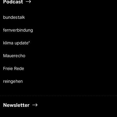
Podcast
bundestalk
fernverbindung
klima update°
Mauerecho
Freie Rede
reingehen
Newsletter