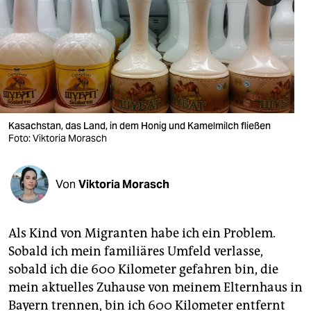
berlin
nord
wahrheit
verlag
verlag
Kasachstan, das Land, in dem Honig und Kamelmilch fließen
Foto: Viktoria Morasch
veranstaltungen
shop
Von
Viktoria Morasch
fragen & hilfe
unterstützen
Als Kind von Mi­gran­ten habe ich ein Problem.
Sobald ich mein familiäres Umfeld verlasse,
abo
sobald ich die 600 Kilometer gefahren bin, die
genossenschaft
mein aktuelles Zuhause von meinem Elternhaus in
Bayern trennen, bin ich 600 Kilometer entfernt