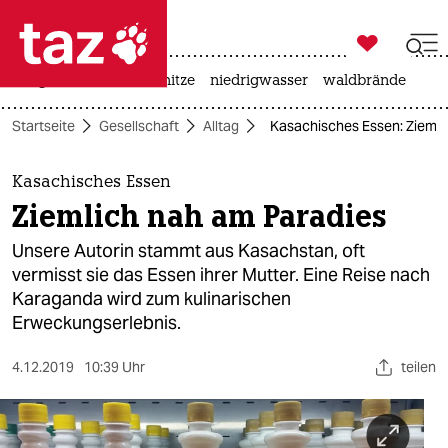

taz zahl ich
krieg in der ukraine
hitze
niedrigwasser
waldbrände

taz zahl ich
Startseite
Gesellschaft
Alltag
Kasachisches Essen: Ziemli
taz zahl ich
themen
Kasachisches Essen
Ziemlich nah am Paradies
politik
Unsere Autorin stammt aus Kasach­stan, oft
öko
vermisst sie das Essen ihrer Mutter. Eine Reise nach
Karaganda wird zum kulinarischen
gesellschaft
Erweckungserlebnis.
kultur
4.12.2019
10:39 Uhr
teilen
sport