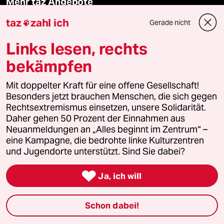
Mehr taz Angebote
taz
zahl ich
Gerade nicht

Reisen
Links lesen, rechts
Kantine
bekämpfen
Shop
Mit doppelter Kraft für eine offene Gesellschaft!
Besonders jetzt brauchen Menschen, die sich gegen
Rechtsextremismus einsetzen, unsere Solidarität.
Anzeigen
Daher gehen 50 Prozent der Einnahmen aus
Neuanmeldungen an „Alles beginnt im Zentrum“ –
eine Kampagne, die bedrohte linke Kulturzentren
und Jugendorte unterstützt. Sind Sie dabei?
Fragen & Hilfe

Ja, ich will
Feedback
Schon dabei!
Aboservice