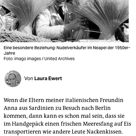
berlin
nord
wahrheit
verlag
Eine besondere Beziehung: Nudelverkäufer im Neapel der 1950er-
Jahre
verlag
Foto: imago images / United Archives
veranstaltungen
shop
Von
Laura Ewert
fragen & hilfe
Wenn die Eltern meiner italienischen Freundin
unterstützen
Anna aus Sardinien zu Besuch nach Berlin
abo
kommen, dann kann es schon mal sein, dass sie
im Handgepäck einen frischen Meeresfang auf Eis
genossenschaft
transportieren wie andere Leute Nackenkissen.