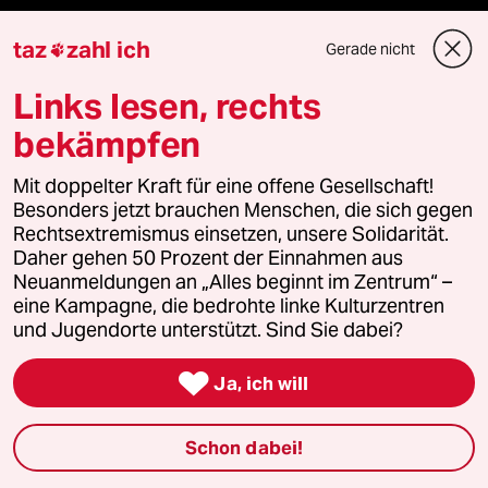
Demnächst
taz
zahl ich
Gerade nicht

Vor Ort
Links lesen, rechts
bekämpfen
Live im Stream
Mit doppelter Kraft für eine offene Gesellschaft!
Vergangene
Besonders jetzt brauchen Menschen, die sich gegen
Rechtsextremismus einsetzen, unsere Solidarität.
taz lab 2027
Daher gehen 50 Prozent der Einnahmen aus
Neuanmeldungen an „Alles beginnt im Zentrum“ –
eine Kampagne, die bedrohte linke Kulturzentren
und Jugendorte unterstützt. Sind Sie dabei?
Mehr taz Lesestoff

Ja, ich will
taz Blogs
Schon dabei!
taz FUTURZWEI