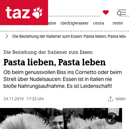

taz zahl ich
hitze
krieg in der ukraine
niedrigwasser
ceuta
rente

taz zahl ich
um
Die Beziehung der Italiener zum Essen: Pasta lieben, Pasta lebe
taz zahl ich
themen
Die Beziehung der Italiener zum Essen
Pasta lieben, Pasta leben
politik
Ob beim genussvollen Biss ins Cornetto oder beim
öko
Streit über Nudelsaucen: Essen ist in Italien nie
bloße Nahrungsaufnahme. Es ist Leidenschaft!
gesellschaft
24.11.2019
17:33 Uhr
teilen
kultur
sport