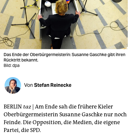
berlin
nord
wahrheit
verlag
verlag
Das Ende der Oberbürgermeisterin: Susanne Gaschke gibt ihren
Rücktritt bekannt.
veranstaltungen
Bild: dpa
shop
Von
Stefan Reinecke
fragen & hilfe
unterstützen
BERLIN
taz
| Am Ende sah die frühere Kieler
abo
Oberbürgermeisterin Susanne Gaschke nur noch
Feinde. Die Opposition, die Medien, die eigene
genossenschaft
Partei, die SPD.