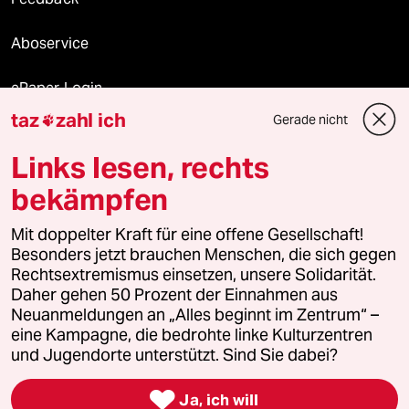
Aboservice
ePaper Login
taz
zahl ich
Gerade nicht

Downloads für Abonnierende
Links lesen, rechts
bekämpfen
© 2026 taz Verlags und Vertriebs GmbH
Mit doppelter Kraft für eine offene Gesellschaft!
Alle Rechte vorbehalten. Bei rechtlichen Fragen oder für Genehmigungen
wenden Sie sich bitte an
lizenzen@taz.de
Besonders jetzt brauchen Menschen, die sich gegen
Rechtsextremismus einsetzen, unsere Solidarität.
Daher gehen 50 Prozent der Einnahmen aus
Feedback
Redaktionsstatut
Kommune-Richtlinien
KI-
Neuanmeldungen an „Alles beginnt im Zentrum“ –
eine Kampagne, die bedrohte linke Kulturzentren
Leitlinie
Informant
Datenschutz
Impressum
AGB
und Jugendorte unterstützt. Sind Sie dabei?
Seitenwende
Einwilligungen widerrufen (Ads)

Ja, ich will