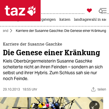

taz zahl ich
iran-krieg
ceuta
bergsteigen
katzen
landtagswahl in sac

taz zahl ich
hland
Karriere der Susanne Gaschke: Die Genese einer Kränkung
taz zahl ich
themen
Karriere der Susanne Gaschke
Die Genese einer Kränkung
politik
Kiels Oberbürgermeisterin Susanne Gaschke
öko
scheiterte nicht an ihren Feinden – sondern an sich
selbst und ihrer Hybris. Zum Schluss sah sie nur
gesellschaft
noch Feinde.
kultur
29.10.2013
18:55 Uhr
teilen
sport