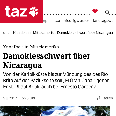

taz zahl ich
katzen
usa unter trump
hitze
niedrigwasser
landtagswahl

taz zahl ich
ise
Kanalbau in Mittelamerika: Damoklesschwert über Nicaragua
taz zahl ich
themen
Kanalbau in Mittelamerika
Damoklesschwert über
politik
Nicaragua
öko
Von der Karibikküste bis zur Mündung des des Río
Brito auf der Pazifikseite soll „El Gran Canal“ gehen.
gesellschaft
Er stößt auf Kritik, auch bei Ernesto Cardenal.
kultur
5.8.2017
15:25 Uhr
teilen
sport