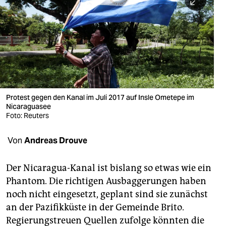
berlin
nord
wahrheit
verlag
verlag
Protest gegen den Kanal im Juli 2017 auf Insle Ometepe im
Nicaraguasee
veranstaltungen
Foto: Reuters
shop
Von
Andreas Drouve
fragen & hilfe
unterstützen
Der Nicaragua-Kanal ist bislang so etwas wie ein
Phantom. Die richtigen Ausbaggerungen haben
abo
noch nicht eingesetzt, geplant sind sie zunächst
an der Pazifikküste in der Gemeinde Brito.
genossenschaft
Regierungstreuen Quellen zufolge könnten die