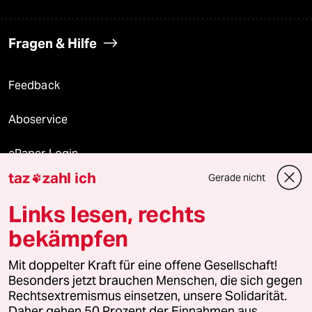
Fragen & Hilfe
Feedback
Aboservice
ePaper Login
taz
zahl ich
Gerade nicht

Downloads für Abonnierende
Links lesen, rechts
bekämpfen
© 2026 taz Verlags und Vertriebs GmbH
Mit doppelter Kraft für eine offene Gesellschaft!
Alle Rechte vorbehalten. Bei rechtlichen Fragen oder für Genehmigungen
wenden Sie sich bitte an
lizenzen@taz.de
Besonders jetzt brauchen Menschen, die sich gegen
Rechtsextremismus einsetzen, unsere Solidarität.
Daher gehen 50 Prozent der Einnahmen aus