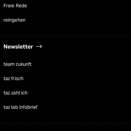
Freie Rede
reingehen
Newsletter
team zukunft
taz frisch
taz zahl ich
taz lab Infobrief