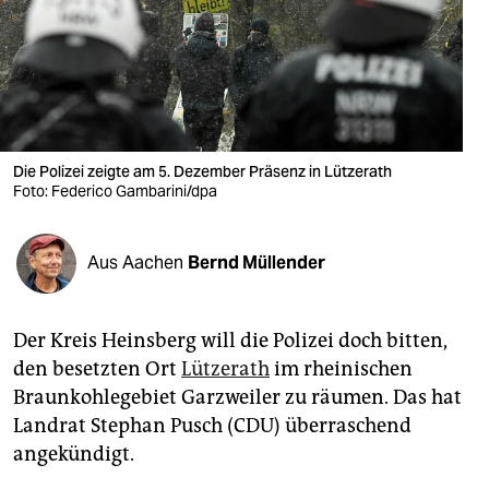
berlin
nord
wahrheit
verlag
Die Polizei zeigte am 5. Dezember Präsenz in Lützerath
Foto: Federico Gambarini/dpa
verlag
veranstaltungen
Aus Aachen
Bernd Müllender
shop
fragen & hilfe
Der Kreis Heinsberg will die Polizei doch bitten,
unterstützen
den besetzten Ort
Lützerath
im rheinischen
Braunkohlegebiet Garzweiler zu räumen. Das hat
abo
Landrat Stephan Pusch (CDU) überraschend
genossenschaft
angekündigt.