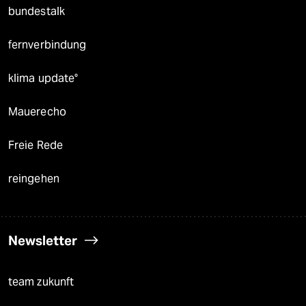
bundestalk
fernverbindung
klima update°
Mauerecho
Freie Rede
reingehen
Newsletter
team zukunft