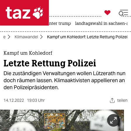

taz zahl ich
nahost-konflikt
usa unter trump
landtagswahl in sachsen-an

taz zahl ich
gie
Klimawandel
Kampf um Kohledorf: Letzte Rettung Polizei
taz zahl ich
themen
Kampf um Kohledorf
Letzte Rettung Polizei
politik
Die zuständigen Verwaltungen wollen Lützerath nun
öko
doch räumen lassen. Klimaaktivisten appellieren an
den Polizeipräsidenten.
gesellschaft
14.12.2022
19:03 Uhr
teilen
kultur
sport