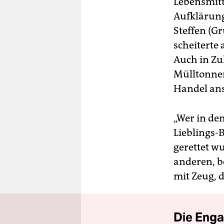
Lebensmitte
Aufklärun
Steffen (G
scheiterte
Auch in Zu
Mülltonnen
Handel ans
„Wer in den
Lieblings-B
gerettet w
anderen, be
mit Zeug, d
Die Enga