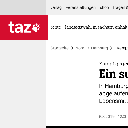
hautnavigation anspringen
hauptinhalt anspringen
footer anspringen
verlag
veranstaltungen
shop
fragen &
rente
landtagswahl in sachsen-anhalt

taz zahl ich
taz zahl ich
Startseite
Nord
Hamburg
Kampf
themen
politik
Kampf gege
Ein s
öko
In Hamburg
gesellschaft
abgelaufen
Lebensmitte
kultur
sport
5.8.2019
12:00