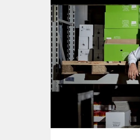
berlin
nord
wahrheit
verlag
verlag
veranstaltungen
shop
fragen & hilfe
unterstützen
abo
genossenschaft