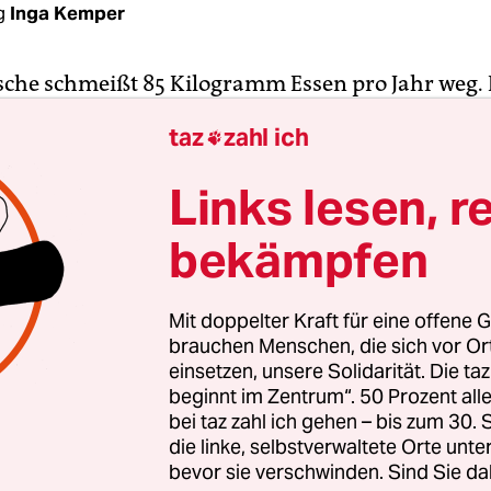
g
Inga Kemper
sche schmeißt 85 Kilogramm Essen pro Jahr weg.
ndet im Müll, wenn das Mindesthaltbarkeitsdat
taz
zahl ich

 ist – auch wenn er Wochen später noch gut wäre
Links lesen, r
 die Berliner Raphael Fellmer und Martin Schott
bekämpfen
burg einen Laden eröffnen, der nur abgelaufen
Angefangen haben Sie in Berlin mit drei „Sirplus
 hat nicht nur Erfolg, weil es den Nachhaltigkei
Mit doppelter Kraft für eine offene G
t. „Wir bieten die Sachen durchschnittlich 40 Pr
brauchen Menschen, die sich vor O
an“, sagt der Aktivist Fellmer. Dadurch kämen Leu
einsetzen, unsere Solidarität. Die ta
beginnt im Zentrum“. 50 Prozent a
lschaftsschichten und nicht nur die, die sonst au
bei taz zahl ich gehen – bis zum 30
uf Umweltschutz achteten.
die linke, selbstverwaltete Orte unte
bevor sie verschwinden. Sind Sie da