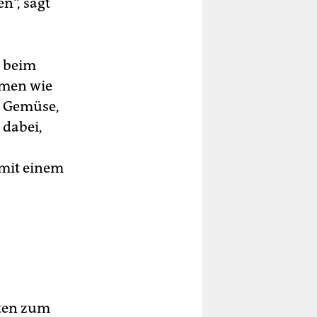
n“, sagt
s beim
hmen wie
d Gemüse,
 dabei,
 mit einem
tten zum