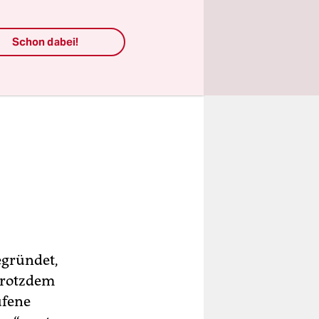
Schon dabei!
egründet,
„Trotzdem
ufene