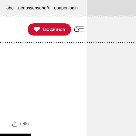
abo
genossenschaft
epaper login

taz zahl ich
taz zahl ich
teilen