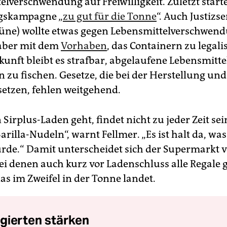
lverschwendung auf Freiwilligkeit. Zuletzt starte
gskampagne „
zu gut für die Tonne
“. Auch Justizse
rüne) wollte etwas gegen Lebensmittelverschwend
 aber mit dem
Vorhaben
, das Containern zu legali
kunft bleibt es strafbar, abgelaufene Lebensmitte
 zu fischen. Gesetze, die bei der Herstellung un
etzen, fehlen weitgehend.
 Sirplus-Laden geht, findet nicht zu jeder Zeit sei
arilla-Nudeln“, warnt Fellmer. „Es ist halt da, wa
urde.“ Damit unterscheidet sich der Supermarkt 
i denen auch kurz vor Ladenschluss alle Regale ge
as im Zweifel in der Tonne landet.
gierten stärken