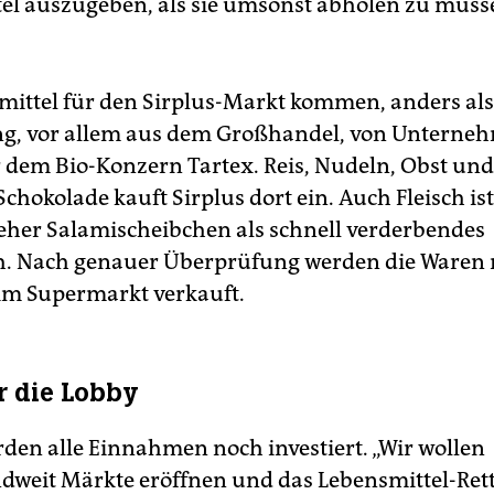
el auszugeben, als sie umsonst abholen zu müsse
mittel für den Sirplus-Markt kommen, anders al
g, vor allem aus dem Großhandel, von Unterne
 dem Bio-Konzern Tartex. Reis, Nudeln, Obst un
chokolade kauft Sirplus dort ein. Auch Fleisch ist
 eher Salami­scheibchen als schnell verderbendes
h. Nach genauer Überprüfung werden die Waren
im Supermarkt verkauft.
ür die Lobby
rden alle Einnahmen noch investiert. „Wir wollen
dweit Märkte eröffnen und das Lebensmittel-Re