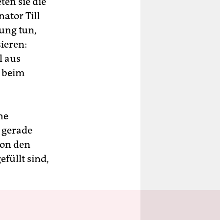
ten sie die
nator Till
ung tun,
sieren:
l aus
d beim
ne
s gerade
von den
füllt sind,