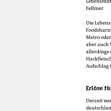
Lebensmitt
Fellmer.
Die Lebens
Foodsharin
Metro oder
aber auch S
allerdings
Hackfleisc
Aufschlag 
Erlöse f
Derzeit we
deutschlan