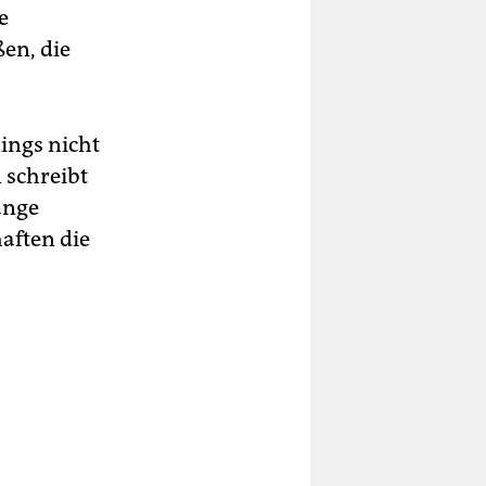
e
ßen, die
ings nicht
 schreibt
lange
aften die