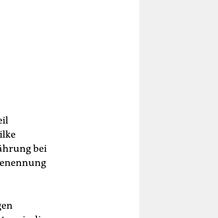
il
ilke
nährung bei
benennung
gen