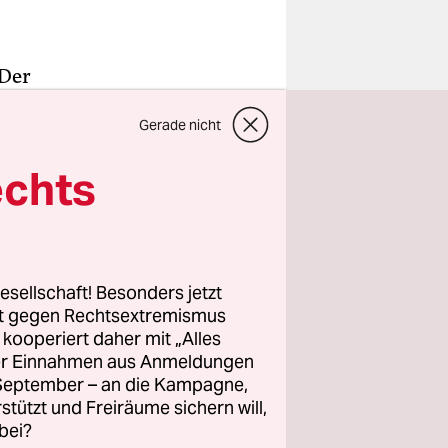
 Der
um
Gerade nicht
.
echts
 verhindern
es Essen
“-Märkten.
tsgedanken
esellschaft! Besonders jetzt
ozent
rt gegen Rechtsextremismus
te aus
z kooperiert daher mit „Alles
ller Einnahmen aus Anmeldungen
ch im
. September – an die Kampagne,
rstützt und Freiräume sichern will,
bei?