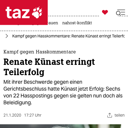

taz zahl ich
hitze
gewalt gegen frauen
nahost-konflikt

taz zahl ich
nd
Kampf gegen Hasskommentare: Renate Künast erringt Teilerfol
taz zahl ich
themen
Kampf gegen Hasskommentare
Renate Künast erringt
politik
Teilerfolg
öko
Mit ihrer Beschwerde gegen einen
Gerichtsbeschluss hatte Künast jetzt Erfolg: Sechs
gesellschaft
von 22 Hasspostings gegen sie gelten nun doch als
Beleidigung.
kultur
sport
21.1.2020
17:27 Uhr
teilen