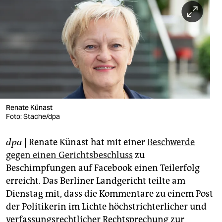
berlin
nord
wahrheit
verlag
verlag
veranstaltungen
Renate Künast
Foto: Stache/dpa
shop
dpa
| Renate Künast hat mit einer
Beschwerde
fragen & hilfe
gegen einen Gerichtsbeschluss
zu
unterstützen
Beschimpfungen auf Facebook einen Teilerfolg
erreicht. Das Berliner Landgericht teilte am
abo
Dienstag mit, dass die Kommentare zu einem Post
genossenschaft
der Politikerin im Lichte höchstrichterlicher und
verfassungsrechtlicher Rechtsprechung zur