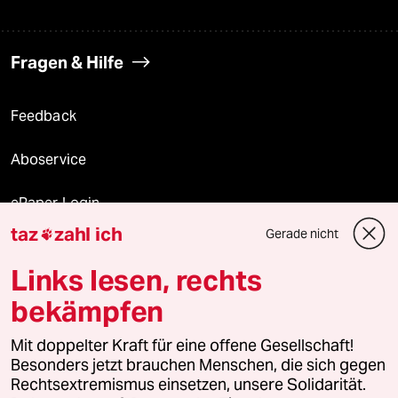
Fragen & Hilfe
Feedback
Aboservice
ePaper Login
taz
zahl ich
Gerade nicht

Downloads für Abonnierende
Links lesen, rechts
bekämpfen
© 2026 taz Verlags und Vertriebs GmbH
Mit doppelter Kraft für eine offene Gesellschaft!
Alle Rechte vorbehalten. Bei rechtlichen Fragen oder für Genehmigungen
wenden Sie sich bitte an
lizenzen@taz.de
Besonders jetzt brauchen Menschen, die sich gegen
Rechtsextremismus einsetzen, unsere Solidarität.