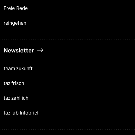
Freie Rede
reingehen
Newsletter
team zukunft
taz frisch
taz zahl ich
taz lab Infobrief