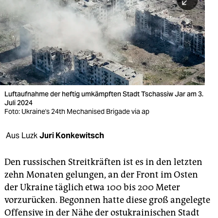
berlin
nord
wahrheit
verlag
verlag
Luftaufnahme der heftig umkämpften Stadt Tschassiw Jar am 3.
Juli 2024
veranstaltungen
Foto: Ukraine's 24th Mechanised Brigade via ap
shop
Aus Luzk
Juri Konkewitsch
fragen & hilfe
unterstützen
Den russischen Streitkräften ist es in den letzten
zehn Monaten gelungen, an der Front im Osten
abo
der Ukraine täglich etwa 100 bis 200 Meter
vorzurücken. Begonnen hatte diese groß angelegte
genossenschaft
Offensive in der Nähe der ostukrainischen Stadt