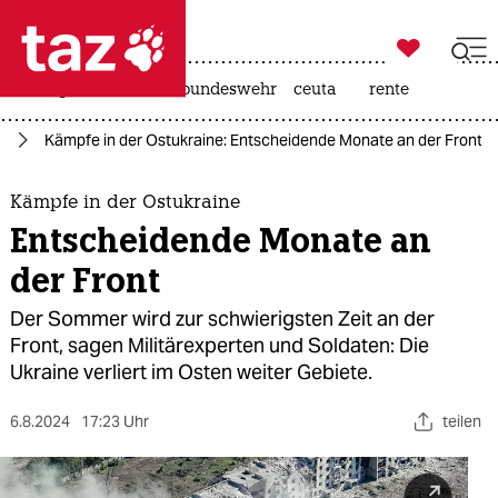

taz zahl ich
niedrigwasser
afd
bundeswehr
ceuta
rente

taz zahl ich
ne
Kämpfe in der Ostukraine: Entscheidende Monate an der Front
taz zahl ich
themen
Kämpfe in der Ostukraine
Entscheidende Monate an
politik
der Front
öko
Der Sommer wird zur schwierigsten Zeit an der
Front, sagen Militärexperten und Soldaten: Die
gesellschaft
Ukraine verliert im Osten weiter Gebiete.
kultur
6.8.2024
17:23 Uhr
teilen
sport