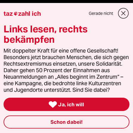
taz FUTURZWEI
taz
zahl ich
Gerade nicht

Le Monde diplomatique
Links lesen, rechts
bekämpfen
taz Archiv
Mit doppelter Kraft für eine offene Gesellschaft!
Besonders jetzt brauchen Menschen, die sich gegen
Rechtsextremismus einsetzen, unsere Solidarität.
Mehr taz Angebote
Daher gehen 50 Prozent der Einnahmen aus
Neuanmeldungen an „Alles beginnt im Zentrum“ –
eine Kampagne, die bedrohte linke Kulturzentren
Reisen
und Jugendorte unterstützt. Sind Sie dabei?
Kantine

Ja, ich will
Shop
Schon dabei!
Anzeigen