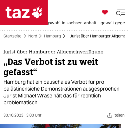

taz zahl ich
hitze
surfen
landtagswahl in sachsen-anhalt
gewalt gegen

taz zahl ich
Startseite
Nord
Hamburg
Jurist über Hamburger Allgemein
taz zahl ich
themen
Jurist über Hamburger Allgemeinverfügung
„Das Verbot ist zu weit
politik
gefasst“
öko
Hamburg hat ein pauschales Verbot für pro-
palästinensiche Demonstrationen ausgesprochen.
gesellschaft
Jurist Michael Wrase hält das für rechtlich
problematisch.
kultur
sport
30.10.2023
3:00 Uhr
teilen