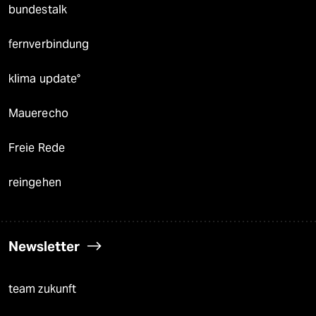
bundestalk
fernverbindung
klima update°
Mauerecho
Freie Rede
reingehen
Newsletter
team zukunft