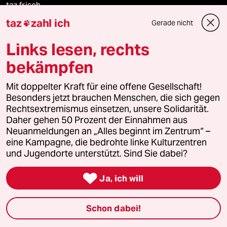
taz frisch
taz
zahl ich
Gerade nicht

taz zahl ich
Links lesen, rechts
taz lab Infobrief
bekämpfen
Mit doppelter Kraft für eine offene Gesellschaft!
Besonders jetzt brauchen Menschen, die sich gegen
Veranstaltungen
Rechtsextremismus einsetzen, unsere Solidarität.
Daher gehen 50 Prozent der Einnahmen aus
Neuanmeldungen an „Alles beginnt im Zentrum“ –
Demnächst
eine Kampagne, die bedrohte linke Kulturzentren
und Jugendorte unterstützt. Sind Sie dabei?
Vor Ort

Ja, ich will
Live im Stream
Vergangene
Schon dabei!