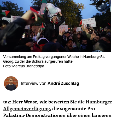
berlin
nord
wahrheit
verlag
verlag
veranstaltungen
Versammlung am Freitag vergangener Woche in Hamburg-St.
Georg, zu der die Schura aufgerufen hatte
shop
Foto: Marcus Brandt/dpa
fragen & hilfe
Interview von
André Zuschlag
unterstützen
abo
taz: Herr Wrase, wie bewerten Sie
die Hamburger
genossenschaft
Allgemeinverfügung
, die sogenannte Pro-
Palästina-Demonstrationen über einen längeren