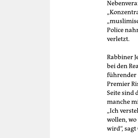
Nebenveran
„Konzentra
„muslimisc
Police nah
verletzt.
Rabbiner J
bei den Re
führender Ge
Premier Ri
Seite sind
manche mit
„Ich verste
wollen, wo
wird“, sagt