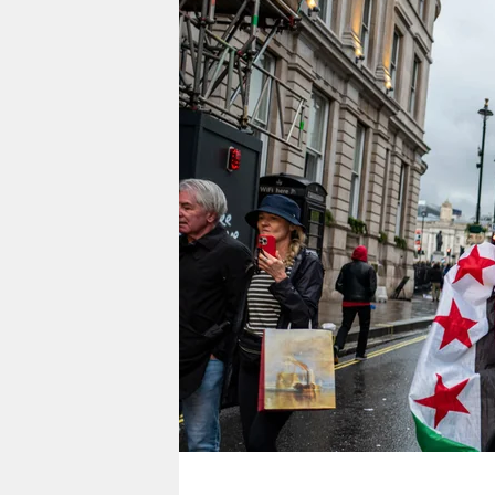
berlin
nord
wahrheit
verlag
verlag
veranstaltungen
shop
fragen & hilfe
unterstützen
abo
genossenschaft