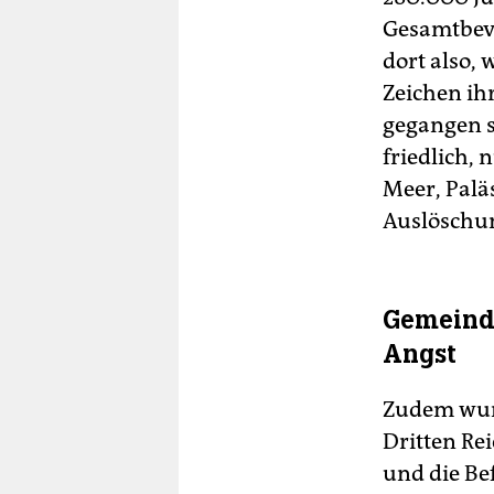
Gesamtbevö
dort also,
Zeichen ihre
gegangen s
friedlich,
Meer, Paläs
Auslöschung
Gemeind
Angst
Zudem wurd
Dritten Rei
und die Bef