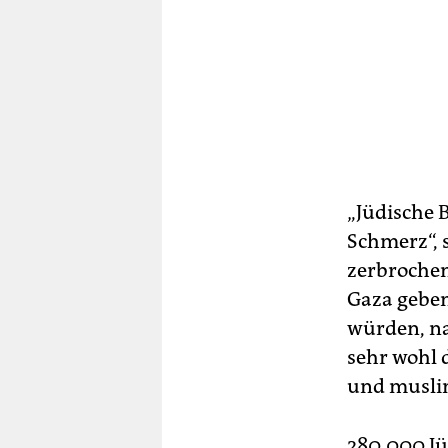
„Jüdische 
Schmerz“, 
zerbrochen
Gaza geben
würden, na
sehr wohl 
und musli
280.000 Jü