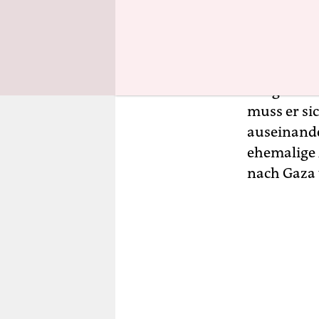
Mahnwache
Menschen.
mehrerer 
muslimisch
der größte
muss er si
auseinande
ehemalige 
nach Gaza 