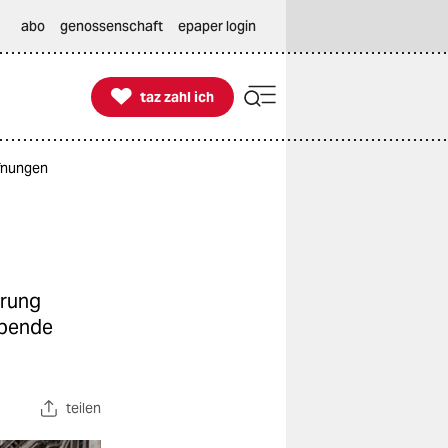
abo
genossenschaft
epaper login

taz zahl ich
taz zahl ich
fnungen
örung
ebende
teilen