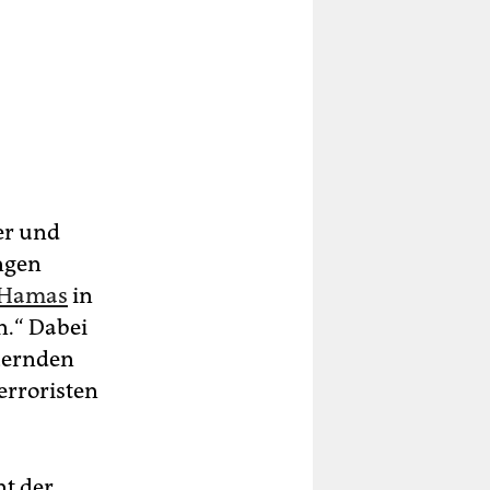
er und
ngen
r Hamas
in
n.“ Dabei
uernden
erroristen
nt der