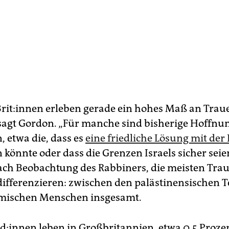
Bri­t:in­nen erleben gerade ein hohes Maß an Trau
sagt Gordon. „Für manche sind bisherige Hoffnu
, etwa die, dass es
eine friedliche Lösung mit de
 könnte oder dass die Grenzen Israels sicher seie
ch Beobachtung des Rabbiners, die meisten Tra
differenzieren: zwischen den palästinensischen T
mischen Menschen insgesamt.
­d:in­nen leben in Großbritannien, etwa 0,5 Proze