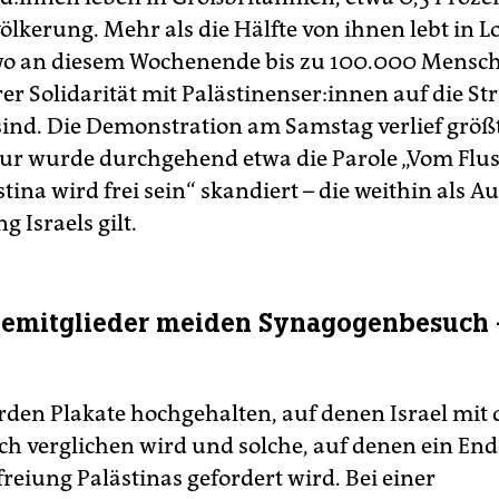
lkerung. Mehr als die Hälfte von ihnen lebt in L
 wo an diesem Wochenende bis zu 100.000 Mens
r Solidarität mit Pa­läs­ti­nen­se­r:in­nen auf die St
ind. Die Demonstration am Samstag verlief größt
 nur wurde durchgehend etwa die Parole „Vom Flu
tina wird frei sein“ skandiert – die weithin als A
 Israels gilt.
emitglieder meiden Synagogenbesuch 
en Plakate hochgehalten, auf denen Israel mit
ch verglichen wird und solche, auf denen ein End
reiung Palästinas gefordert wird. Bei einer