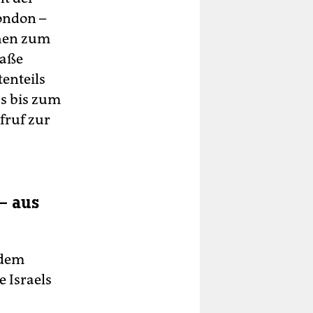
ondon –
chen zum
raße
enteils
ss bis zum
ufruf zur
– aus
 dem
e Israels