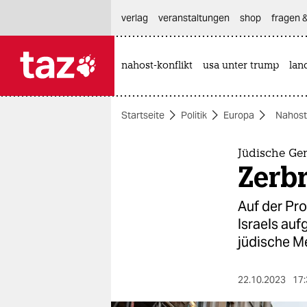
hautnavigation anspringen
hauptinhalt anspringen
footer anspringen
verlag
veranstaltungen
shop
fragen &
nahost-konflikt
usa unter trump
lan

taz zahl ich
taz zahl ich
Startseite
Politik
Europa
Nahost
themen
politik
Jüdische Ge
Zerb
öko
Auf der Pr
gesellschaft
Israels auf
jüdische 
kultur
sport
22.10.2023
17: