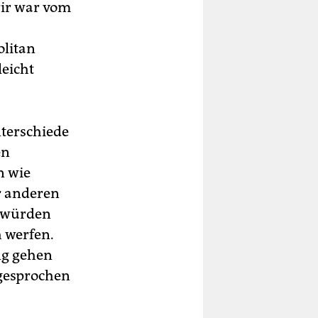
rir war vom
olitan
leicht
nterschiede
en
en wie
r anderen
a würden
 werfen.
ung gehen
gesprochen