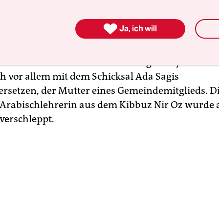
 am Londoner Parliament Square vor mehr als 
 Davor hatte Gordon an einem gemeinsamen Gott

Ja, ich will
Londoner Synagogen teilgenommen und vor der
en Gemeinde der Regent Park Moschee gesproch
n Moscheen Londons. In seiner eigenen jüdisch
ch vor allem mit dem Schicksal Ada Sagis
rsetzen, der Mutter eines Gemeindemitglieds. D
Arabischlehrerin aus dem Kibbuz Nir Oz wurde a
verschleppt.