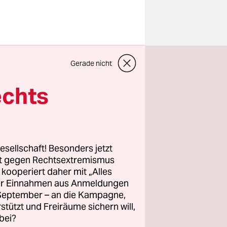
ige von
Gerade nicht
 oder
 und
echts
s Leben
m Norden
eren
esellschaft! Besonders jetzt
e der
rt gegen Rechtsextremismus
z kooperiert daher mit „Alles
ller Einnahmen aus Anmeldungen
. September – an die Kampagne,
 Tag des
rstützt und Freiräume sichern will,
i einer
bei?