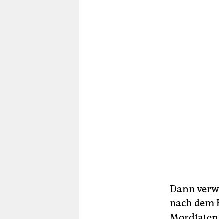
Dann verwe
nach dem H
Mordtaten g