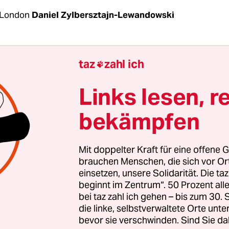
 London
Daniel Zylbersztajn-Lewandowski
 wird entzündet, dann sprechen Familienangehör
taz
zahl ich

die beim Überfall der Hamas auf Israel ermordet
urden. Anschließend werden Lieder vorgetragen
Links lesen, r
auerveranstaltungen wie diese prägen aktuell da
bekämpfen
ischer Menschen in Großbritannien
.
Die jüngste
unft im JW3, einem jüdischen Kulturzentrum i
ar bislang eine der größten. Sie wurde von mehr
Mit doppelter Kraft für eine offene G
rganisationen veranstaltet. Einer, der hier einig
brauchen Menschen, die sich vor O
einsetzen, unsere Solidarität. Die ta
ete, ist Rabbiner Jeremy Gordon.
beginnt im Zentrum“. 50 Prozent a
bei taz zahl ich gehen – bis zum 30
 unermüdlich unterwegs seit dem 7. Oktober, dem
die linke, selbstverwaltete Orte unte
ffs auf Israel. Er sprach vor gut einer Woche be
bevor sie verschwinden. Sind Sie da