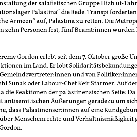
staltung der salafistischen Gruppe Hizb ut-Tah
tionslager Palästina“ die Rede, Transpi forderten
he Armeen“ auf, Palästina zu retten. Die Metrop
m zehn Personen fest, fünf Be­am­t:in­nen wurden 
eremy Gordon erlebt seit dem 7. Oktober große U
aktionen im Land. Er lobt Solidaritätsbekundung
­mein­de­ver­tre­te­r:in­nen und von Po­li­ti­ke­r:in­n
shi Sunak oder Labour-Chef Keir Starmer. Auf de
 da die Reaktionen der palästinensischen Seite: D
 antisemitischen Äußerungen geradezu um sich
he, dass Pa­läs­ti­nen­se­r:in­nen auf eine Kundgeb
 über Menschenrechte und Verhältnismäßigkeit 
 Gordon.