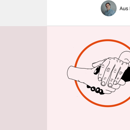
epaper login
Aus
Eine Kerze
Menschen, 
entführt w
Gebete. Tr
vieler jüd
Zusammenk
Londons, w
jüdischen O
Gebete leit
Gordon ist
Hamas-Angri