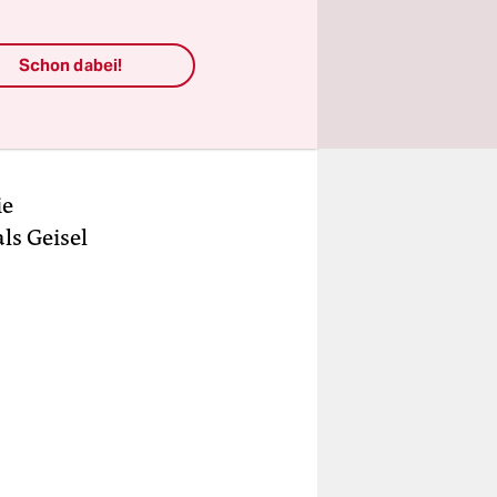
2000
esdienst
Schon dabei!
en, einer
en Gemeinde
ie
ls Geisel