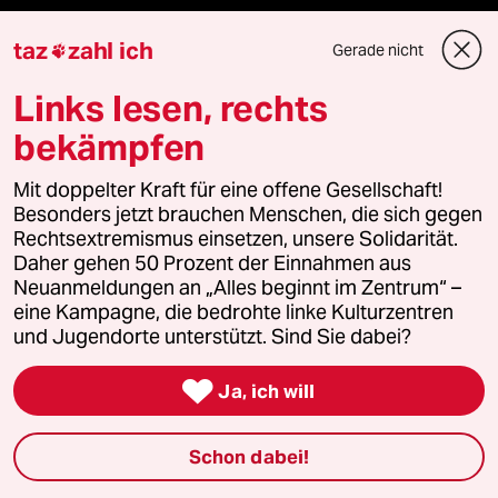
taz
zahl ich
Gerade nicht

Fragen & Hilfe
Links lesen, rechts
bekämpfen
Feedback
Mit doppelter Kraft für eine offene Gesellschaft!
Aboservice
Besonders jetzt brauchen Menschen, die sich gegen
Rechtsextremismus einsetzen, unsere Solidarität.
ePaper Login
Daher gehen 50 Prozent der Einnahmen aus
Neuanmeldungen an „Alles beginnt im Zentrum“ –
Downloads für Abonnierende
eine Kampagne, die bedrohte linke Kulturzentren
und Jugendorte unterstützt. Sind Sie dabei?

Ja, ich will
© 2026 taz Verlags und Vertriebs GmbH
Alle Rechte vorbehalten. Bei rechtlichen Fragen oder für Genehmigungen
wenden Sie sich bitte an
lizenzen@taz.de
Schon dabei!