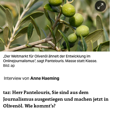
berlin
nord
wahrheit
verlag
verlag
veranstaltungen
„Der Weltmarkt für Olivenöl ähnelt der Entwicklung im
Onlinejournalismus“, sagt Pantelouris. Masse statt Klasse.
shop
Bild: ap
fragen & hilfe
Interview von
Anne Haeming
unterstützen
taz: Herr Pantelouris, Sie sind aus dem
abo
Journalismus ausgestiegen und machen jetzt in
Olivenöl. Wie kommt’s?
genossenschaft