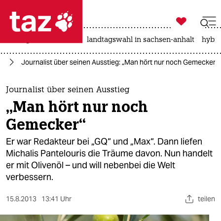

taz zahl ich
niedrigwasser
rente
landtagswahl in sachsen-anhalt
hybri

taz zahl ich
en
Journalist über seinen Ausstieg: „Man hört nur noch Gemecker“
taz zahl ich
themen
Journalist über seinen Ausstieg
„Man hört nur noch
politik
Gemecker“
öko
Er war Redakteur bei „GQ“ und „Max“. Dann liefen
Michalis Pantelouris die Träume davon. Nun handelt
gesellschaft
er mit Olivenöl – und will nebenbei die Welt
verbessern.
kultur
sport
15.8.2013
13:41 Uhr
teilen