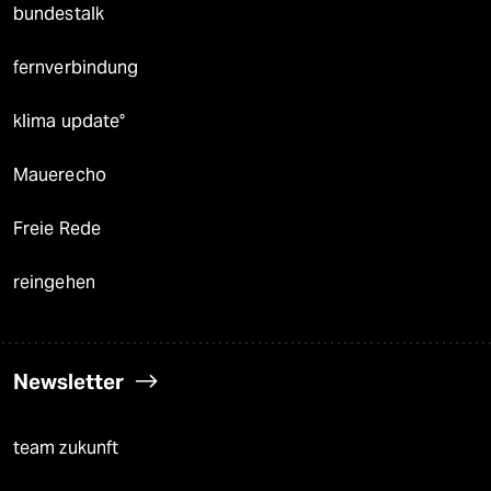
bundestalk
fernverbindung
klima update°
Mauerecho
Freie Rede
reingehen
Newsletter
team zukunft