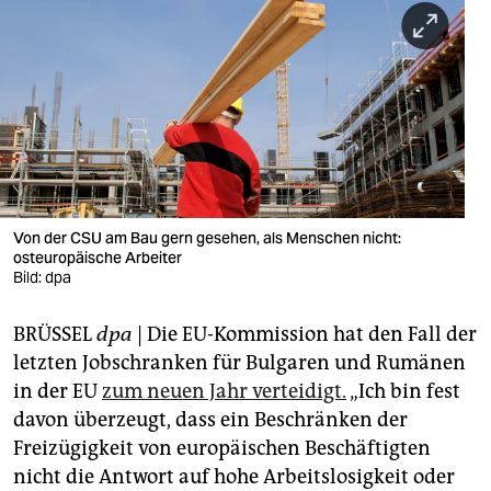
berlin
nord
wahrheit
verlag
verlag
veranstaltungen
Von der CSU am Bau gern gesehen, als Menschen nicht:
osteuropäische Arbeiter
shop
Bild: dpa
fragen & hilfe
BRÜSSEL
dpa
| Die EU-Kommission hat den Fall der
letzten Jobschranken für Bulgaren und Rumänen
unterstützen
in der EU
zum neuen Jahr verteidigt.
„Ich bin fest
abo
davon überzeugt, dass ein Beschränken der
Freizügigkeit von europäischen Beschäftigten
genossenschaft
nicht die Antwort auf hohe Arbeitslosigkeit oder