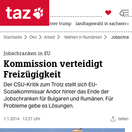

taz zahl ich
nahost-konflikt
usa unter trump
landtagswahl in sachsen-an

taz zahl ich
Startseite
Öko
Arbeit
Wahlen in Rumänien
Jobschrank
taz zahl ich
themen
Jobschranken in EU
Kommission verteidigt
politik
Freizügigkeit
öko
Der CSU-Kritik zum Trotz stellt sich EU-
Sozialkommissar Andor hinter das Ende der
gesellschaft
Jobschranken für Bulgaren und Rumänen. Für
Probleme gebe es Lösungen.
kultur
sport
1.1.2014
12:31 Uhr
teilen