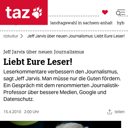

taz zahl ich
niedrigwasser
rente
landtagswahl in sachsen-anhalt
hybri

taz zahl ich
Netzkultur
Jeff Jarvis über neuen Journalismus: Liebt Eure Leser!
taz zahl ich
themen
Jeff Jarvis über neuen Journalismus
Liebt Eure Leser!
politik
Leserkommentare verbessern den Journalismus,
öko
sagt Jeff Jarvis. Man müsse nur die Guten fördern.
Ein Gespräch mit dem renommierten Journalistik-
gesellschaft
Professor über bessere Medien, Google und
Datenschutz.
kultur
15.4.2010
2:00 Uhr
teilen
sport