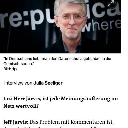
berlin
nord
wahrheit
verlag
verlag
"In Deutschland liebt man den Datenschutz, geht aber in die
veranstaltungen
Gemischtsauna."
Bild: dpa
shop
Interview von
Julia Seeliger
fragen & hilfe
unterstützen
taz: Herr Jarvis, ist jede Meinungsäußerung im
Netz wertvoll?
abo
genossenschaft
Jeff Jarvis:
Das Problem mit Kommentaren ist,