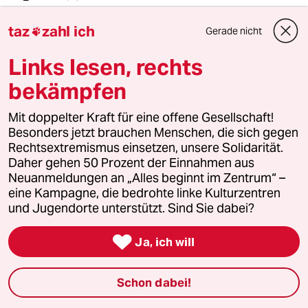
17.04.2010
,
09:30 Uhr
taz
zahl ich
Gerade nicht

Von wegen Google ist nicht böse und steht auf
für die Menschen in China.
Links lesen, rechts
Vor vier Jahren hat Google alles zensiert, was
die chin Regierung vorgegeben hat, aber als
bekämpfen
der wirtschaftliche Erfolg ausblieb, tat man so
als stütze man solch ein System nicht.
Mit doppelter Kraft für eine offene Gesellschaft!
Es zeigt nur wie böse und mächtig Google ist,
Besonders jetzt brauchen Menschen, die sich gegen
wenn alle Zeitungen nicht müde werden zu
Rechtsextremismus einsetzen, unsere Solidarität.
betonen, wie wichtig Menschenrechte und
Daher gehen 50 Prozent der Einnahmen aus
Informationsfreiheit für Google sind.
Neuanmeldungen an „Alles beginnt im Zentrum“ –
Erschreckend
eine Kampagne, die bedrohte linke Kulturzentren
und Jugendorte unterstützt. Sind Sie dabei?
Ex-taz-Leser
E

Ja, ich will
17.04.2010
,
08:36 Uhr
Auch hier wird Jarvis wieder regelrecht
Schon dabei!
angehimmelt, er darf blumige und völlig
unrealistische Gedanken ausbreiten (die