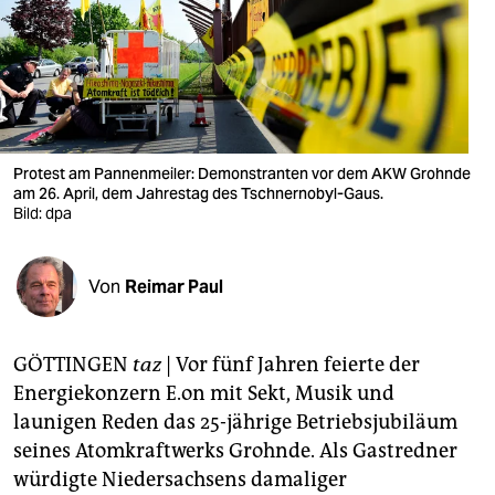
berlin
nord
wahrheit
verlag
Protest am Pannenmeiler: Demonstranten vor dem AKW Grohnde
verlag
am 26. April, dem Jahrestag des Tschnernobyl-Gaus.
Bild: dpa
veranstaltungen
shop
Von
Reimar Paul
fragen & hilfe
GÖTTINGEN
taz
| Vor fünf Jahren feierte der
unterstützen
Energiekonzern E.on mit Sekt, Musik und
abo
launigen Reden das 25-jährige Betriebsjubiläum
seines Atomkraftwerks Grohnde. Als Gastredner
genossenschaft
würdigte Niedersachsens damaliger