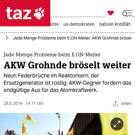

taz zahl ich
krieg in der ukraine
hitze
us-demokraten
nahost-konflikt

taz zahl ich
ie
Jede Menge Probleme beim E.ON-Meiler: AKW Grohnde bröselt 
taz zahl ich
themen
Jede Menge Probleme beim E.ON-Meiler
AKW Grohnde bröselt weiter
politik
Neun Federbrüche im Reaktorkern, der
öko
Ersatzgenerator ist rostig: AKW-Gegner fordern das
endgültige Aus für das Atomkraftwerk.
gesellschaft
28.5.2014
14:17 Uhr
teilen
kultur
sport