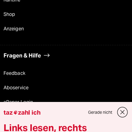
Shop
Anzeigen
Fragen & Hilfe
Feedback
Aboservice
ePaper Login
taz
zahl ich
Gerade nicht

Downloads für Abonnierende
Links lesen, rechts