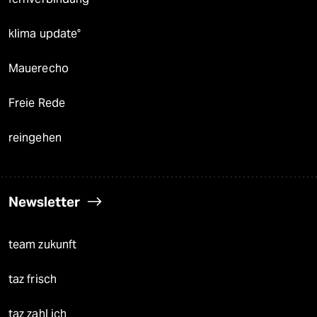
klima update°
Mauerecho
Freie Rede
reingehen
Newsletter
team zukunft
taz frisch
taz zahl ich