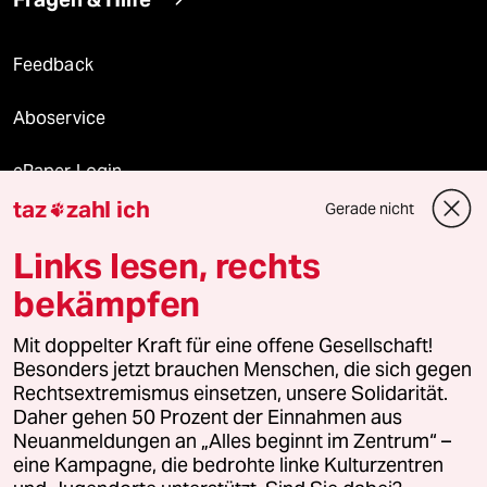
Feedback
Aboservice
ePaper Login
taz
zahl ich
Gerade nicht

Downloads für Abonnierende
Links lesen, rechts
bekämpfen
© 2026 taz Verlags und Vertriebs GmbH
Alle Rechte vorbehalten. Bei rechtlichen Fragen oder für Genehmigungen
Mit doppelter Kraft für eine offene Gesellschaft!
wenden Sie sich bitte an
lizenzen@taz.de
Besonders jetzt brauchen Menschen, die sich gegen
Rechtsextremismus einsetzen, unsere Solidarität.
Daher gehen 50 Prozent der Einnahmen aus
Feedback
Redaktionsstatut
Kommune-Richtlinien
KI-
Neuanmeldungen an „Alles beginnt im Zentrum“ –
eine Kampagne, die bedrohte linke Kulturzentren
Leitlinie
Informant
Datenschutz
Impressum
AGB