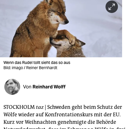
berlin
nord
wahrheit
verlag
verlag
veranstaltungen
Wenn das Rudel tollt sieht das so aus
Bild: imago / Reiner Bernhardt
shop
fragen & hilfe
Von
Reinhard Wolff
unterstützen
STOCKHOLM
taz
| Schweden geht beim Schutz der
abo
Wölfe wieder auf Konfrontationskurs mit der EU.
genossenschaft
Kurz vor Weihnachten genehmigte die Behörde