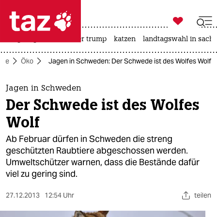

taz zahl ich
bergsteigen
usa unter trump
katzen
landtagswahl in sachs

taz zahl ich
eite
Öko
Jagen in Schweden: Der Schwede ist des Wolfes Wolf
taz zahl ich
themen
Jagen in Schweden
Der Schwede ist des Wolfes
politik
Wolf
öko
Ab Februar dürfen in Schweden die streng
geschützten Raubtiere abgeschossen werden.
gesellschaft
Umweltschützer warnen, dass die Bestände dafür
viel zu gering sind.
kultur
sport
27.12.2013
12:54 Uhr
teilen