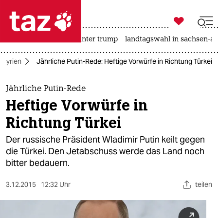

taz zahl ich
nahost-konflikt
usa unter trump
landtagswahl in sachsen-an

taz zahl ich
Syrien
Jährliche Putin-Rede: Heftige Vorwürfe in Richtung Türkei
taz zahl ich
themen
Jährliche Putin-Rede
Heftige Vorwürfe in
politik
Richtung Türkei
öko
Der russische Präsident Wladimir Putin keilt gegen
die Türkei. Den Jetabschuss werde das Land noch
gesellschaft
bitter bedauern.
kultur
3.12.2015
12:32 Uhr
teilen
sport