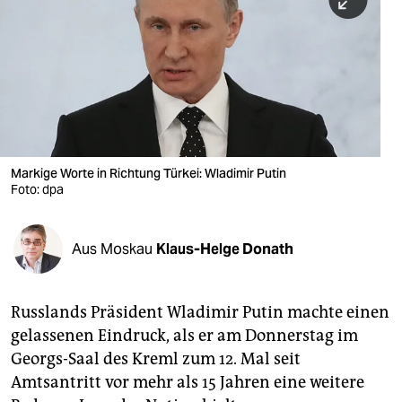
berlin
nord
wahrheit
verlag
verlag
Markige Worte in Richtung Türkei: Wladimir Putin
Foto: dpa
veranstaltungen
shop
Aus Moskau
Klaus-Helge Donath
fragen & hilfe
unterstützen
Russlands Präsident Wladimir Putin machte einen
gelassenen Eindruck, als er am Donnerstag im
abo
Georgs-Saal des Kreml zum 12. Mal seit
genossenschaft
Amtsantritt vor mehr als 15 Jahren eine weitere