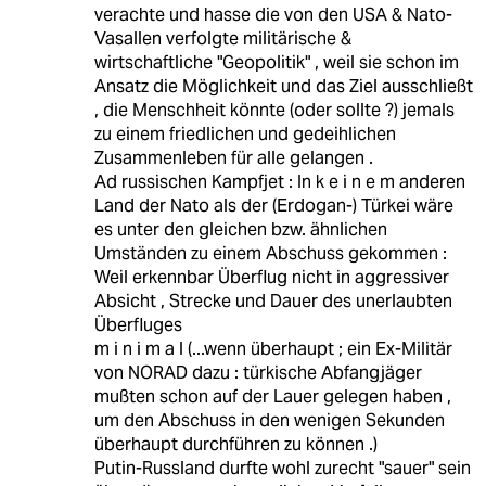
verachte und hasse die von den USA & Nato-
Vasallen verfolgte militärische &
wirtschaftliche "Geopolitik" , weil sie schon im
Ansatz die Möglichkeit und das Ziel ausschließt
, die Menschheit könnte (oder sollte ?) jemals
zu einem friedlichen und gedeihlichen
Zusammenleben für alle gelangen .
Ad russischen Kampfjet : In k e i n e m anderen
Land der Nato als der (Erdogan-) Türkei wäre
es unter den gleichen bzw. ähnlichen
Umständen zu einem Abschuss gekommen :
Weil erkennbar Überflug nicht in aggressiver
Absicht , Strecke und Dauer des unerlaubten
Überfluges
m i n i m a l (...wenn überhaupt ; ein Ex-Militär
von NORAD dazu : türkische Abfangjäger
mußten schon auf der Lauer gelegen haben ,
um den Abschuss in den wenigen Sekunden
überhaupt durchführen zu können .)
Putin-Russland durfte wohl zurecht "sauer" sein