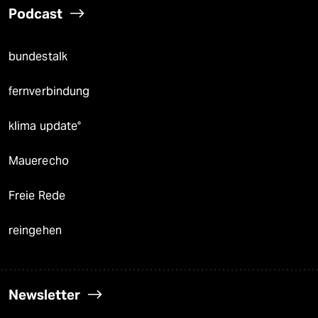
Podcast
bundestalk
fernverbindung
klima update°
Mauerecho
Freie Rede
reingehen
Newsletter