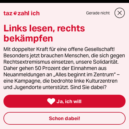
team zukunft
taz
zahl ich
Gerade nicht

taz frisch
Links lesen, rechts
bekämpfen
taz zahl ich
Mit doppelter Kraft für eine offene Gesellschaft!
taz lab Infobrief
Besonders jetzt brauchen Menschen, die sich gegen
Rechtsextremismus einsetzen, unsere Solidarität.
Daher gehen 50 Prozent der Einnahmen aus
Neuanmeldungen an „Alles beginnt im Zentrum“ –
Veranstaltungen
eine Kampagne, die bedrohte linke Kulturzentren
und Jugendorte unterstützt. Sind Sie dabei?
Demnächst

Ja, ich will
Vor Ort
Schon dabei!
Live im Stream