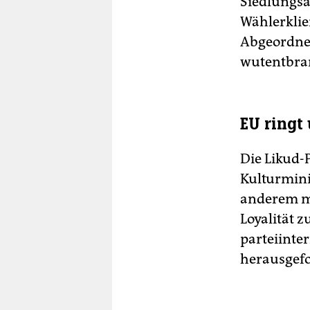
Siedlungsa
Wählerklie
Abgeordne
wutentbran
EU ringt
Die Likud-P
Kulturmini
anderem mi
Loyalität 
parteiint
herausgefor