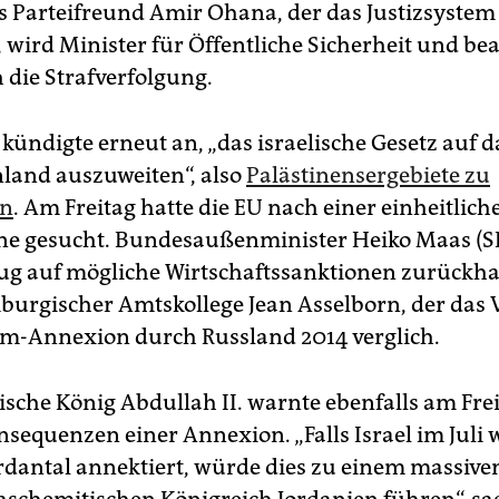
 Parteifreund Amir Ohana, der das Justizsystem
, wird Minister für Öffentliche Sicherheit und bea
 die Strafverfolgung.
kündigte erneut an, „das israelische Gesetz auf d
land auszuweiten“, also
Palästinensergebiete zu
en
. Am Freitag hatte die EU nach einer einheitlic
äne gesucht. Bundesaußenminister Heiko Maas (S
zug auf mögliche Wirtschaftssanktionen zurückha
burgischer Amtskollege Jean Asselborn, der das
im-Annexion durch Russland 2014 verglich.
ische König Abdullah II. warnte ebenfalls am Frei
sequenzen einer Annexion. „Falls Israel im Juli 
rdantal annektiert, würde dies zu einem massiven