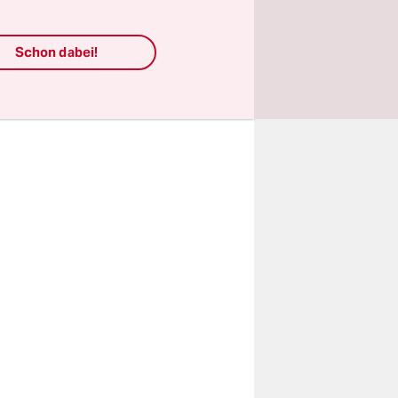
ren
us dem
Schon dabei!