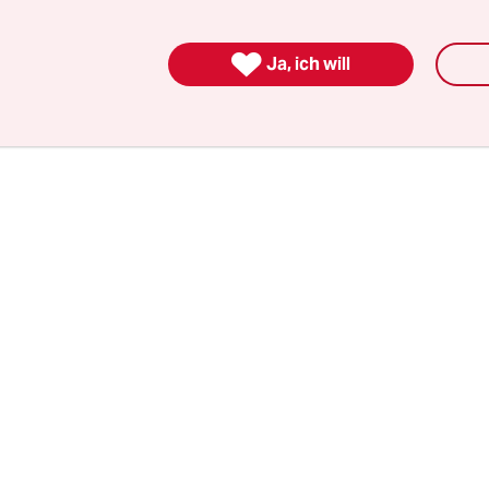
te warten, bis wütende Zwischenrufe von frühe
rtnern verstummten. Zwei Abgeordnete flogen a

Ja, ich will
.