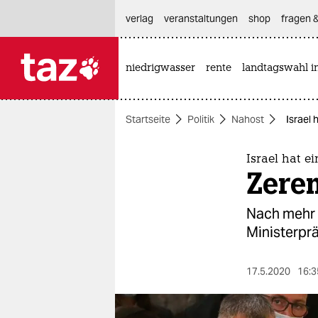
hautnavigation anspringen
hauptinhalt anspringen
footer anspringen
verlag
veranstaltungen
shop
fragen &
niedrigwasser
rente
landtagswahl i

taz zahl ich
taz zahl ich
Startseite
Politik
Nahost
Israel
themen
politik
Israel hat e
Zere
öko
Nach mehr a
gesellschaft
Ministerprä
kultur
17.5.2020
16:3
sport