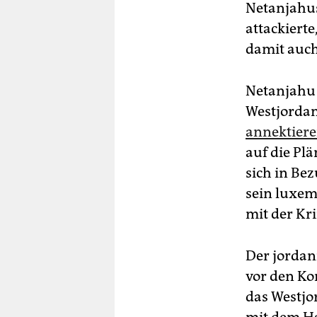
Netanjahus
attackierte
damit auch
Netanjahu 
Westjordan
annektier
auf die Pl
sich in Be
sein luxem
mit der Kr
Der jordan
vor den Kon
das Westjo