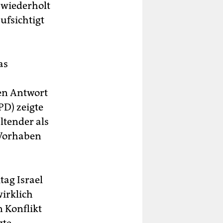
 wiederholt
ufsichtigt
as
hen Antwort
PD) zeigte
ltender als
 Vorhaben
tag Israel
wirklich
 Konflikt