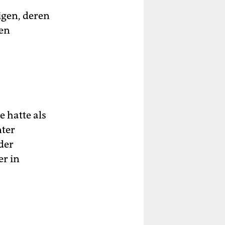
igen, deren
en
e hatte als
nter
der
er in