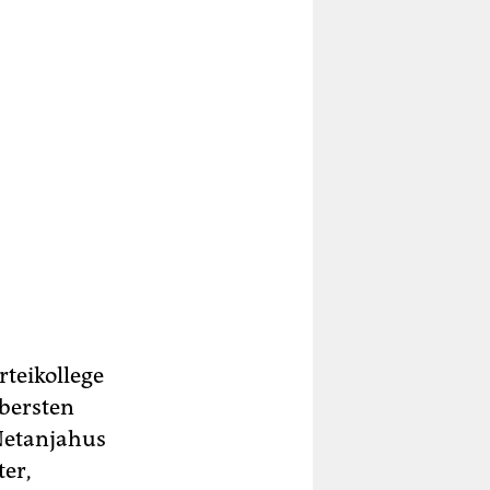
teikollege
Obersten
 Netanjahus
ter,