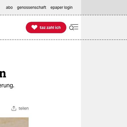
abo
genossenschaft
epaper login

taz zahl ich
taz zahl ich
en
erung.
teilen