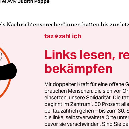
Tel Aviv
Judith Poppe
aels Nachrichtensprecher*innen hatten bis zur let
h Zweifel, doch nun ist es amtlich: Am Sonntag h
taz
zahl ich

etanjahu (Likud) dem Parlament in Jerusalem s
vorgestellt: eine Einheitsregierung mit seinem v
Links lesen, r
nny Gantz (Blau-Weiß). Mit in der neuen Koalition
bekämpfen
iöse Parteien sowie die Arbeiterpartei Awoda. Dam
e Parlamentswahl in nur eineinhalb Jahren abge
tanjahu hatte seit Ende 2018 eine Übergangsreg
Mit doppelter Kraft für eine offene G
brauchen Menschen, die sich vor O
einsetzen, unsere Solidarität. Die ta
beginnt im Zentrum“. 50 Prozent a
position unterbrachen Rufe wie „Korruption und
bei taz zahl ich gehen – bis zum 30
g“ Netanjahus Rede, der am kommenden Sonnta
die linke, selbstverwaltete Orte unte
bevor sie verschwinden. Sind Sie da
svorwürfen erstmals vor Gericht erscheinen mus