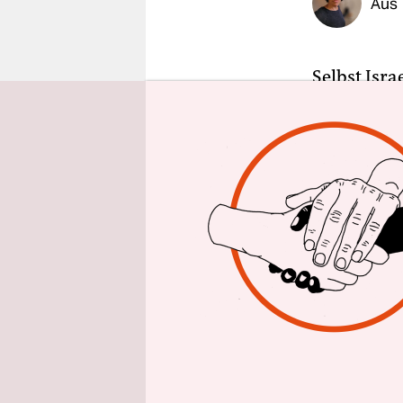
Aus 
epaper login
Selbst Isr
Minute noc
Benjamin N
Regierung 
Rivalen Be
zwei relig
eine viert
werden. Ne
angeführt.
Aus der Op
Bestechun
Korruption