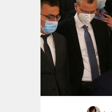
berlin
nord
wahrheit
verlag
verlag
veranstaltungen
shop
fragen & hilfe
unterstützen
abo
genossenschaft