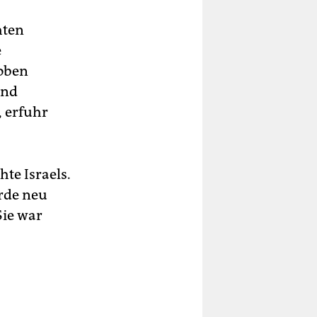
hten
e
hoben
und
, erfuhr
hte Israels.
rde neu
Sie war