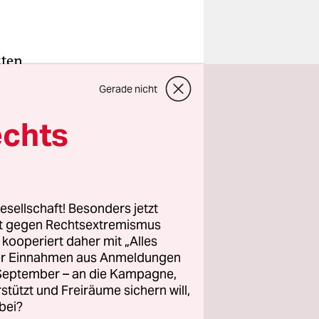
zten
at
Gerade nicht
eine neue
ormaligen
echts
 sitzen
it konnte
wendet
ierung
esellschaft! Besonders jetzt
rt gegen Rechtsextremismus
z kooperiert daher mit „Alles
ller Einnahmen aus Anmeldungen
. September – an die Kampagne,
g wegen
rstützt und Freiräume sichern will,
bei?
s. Auch