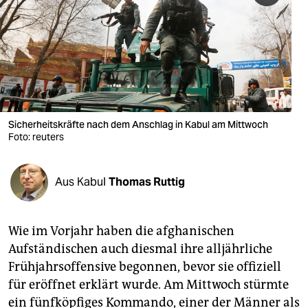
berlin
nord
wahrheit
verlag
verlag
Sicherheitskräfte nach dem Anschlag in Kabul am Mittwoch
Foto: reuters
veranstaltungen
shop
Aus Kabul
Thomas Ruttig
fragen & hilfe
unterstützen
Wie im Vorjahr haben die afghanischen
Aufständischen auch diesmal ihre alljährliche
abo
Frühjahrsoffensive begonnen, bevor sie offiziell
für eröffnet erklärt wurde. Am Mittwoch stürmte
genossenschaft
ein fünfköpfiges Kommando, einer der Männer als