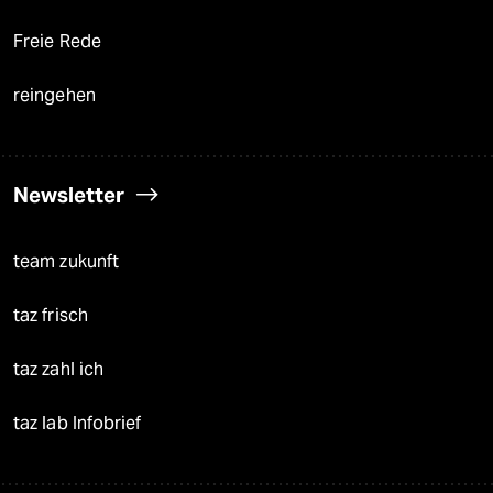
Freie Rede
reingehen
Newsletter
team zukunft
taz frisch
taz zahl ich
taz lab Infobrief