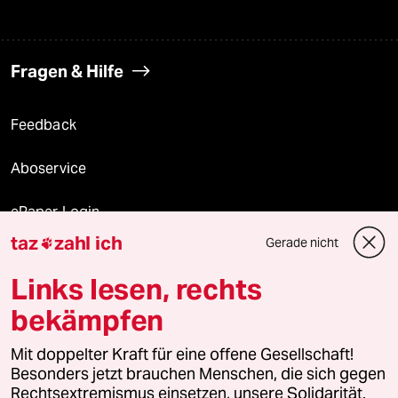
Fragen & Hilfe
Feedback
Aboservice
ePaper Login
taz
zahl ich
Gerade nicht

Downloads für Abonnierende
Links lesen, rechts
bekämpfen
© 2026 taz Verlags und Vertriebs GmbH
Alle Rechte vorbehalten. Bei rechtlichen Fragen oder für Genehmigungen
Mit doppelter Kraft für eine offene Gesellschaft!
wenden Sie sich bitte an
lizenzen@taz.de
Besonders jetzt brauchen Menschen, die sich gegen
Rechtsextremismus einsetzen, unsere Solidarität.