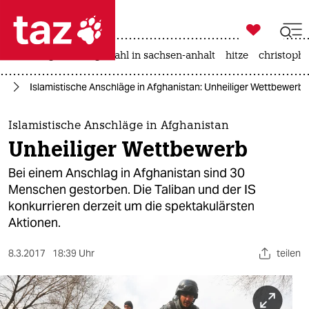

taz zahl ich
iran-krieg
landtagswahl in sachsen-anhalt
hitze
christophe

taz zahl ich
an
Islamistische Anschläge in Afghanistan: Unheiliger Wettbewerb
taz zahl ich
themen
Islamistische Anschläge in Afghanistan
Unheiliger Wettbewerb
politik
Bei einem Anschlag in Afghanistan sind 30
öko
Menschen gestorben. Die Taliban und der IS
konkurrieren derzeit um die spektakulärsten
gesellschaft
Aktionen.
kultur
8.3.2017
18:39 Uhr
teilen
sport