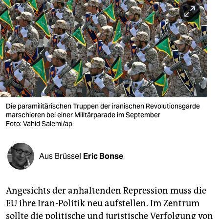
berlin
nord
wahrheit
verlag
verlag
veranstaltungen
Die paramilitärischen Truppen der iranischen Revolutionsgarde
marschieren bei einer Militärparade im September
shop
Foto: Vahid Salemi/ap
fragen & hilfe
Aus Brüssel
Eric Bonse
unterstützen
abo
Angesichts der anhaltenden Repression muss die
genossenschaft
EU ihre Iran-Politik neu aufstellen. Im Zentrum
sollte die politische und juristische Verfolgung von