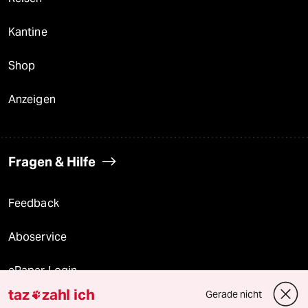
Kantine
Shop
Anzeigen
Fragen & Hilfe
Feedback
Aboservice
ePaper Login
taz
zahl ich
Gerade nicht

Downloads für Abonnierende