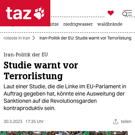

taz zahl ich
krieg in der ukraine
hitze
niedrigwasser
waldbrände

taz zahl ich
Proteste in Iran
Iran-Politik der EU: Studie warnt vor Terrorlistung
taz zahl ich
themen
Iran-Politik der EU
Studie warnt vor
politik
Terrorlistung
öko
Laut einer Studie, die die Linke im EU-Parlament in
Auftrag gegeben hat, könnte eine Ausweitung der
gesellschaft
Sanktionen auf die Revolutionsgarden
kontraproduktiv sein.
kultur
sport
30.3.2023
17:35 Uhr
teilen