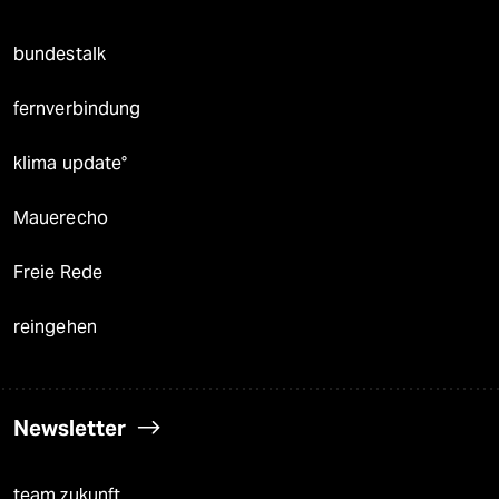
bundestalk
fernverbindung
klima update°
Mauerecho
Freie Rede
reingehen
Newsletter
team zukunft