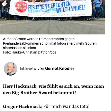
berlin
nord
wahrheit
verlag
Auf der Straße werden Demonstranten gegen
Freihandelsabkommen schon mal fotografiert, mehr Spuren
verlag
hinterlassen sie nicht
Foto: Hauke-Christian Dittrich/dpa
veranstaltungen
shop
Interview von
Gernot Knödler
fragen & hilfe
unterstützen
Herr Hackmack, wie fühlt es sich an, wenn man
den Big-Brother-Award bekommt?
abo
genossenschaft
Gregor Hackmack:
Für mich war das total