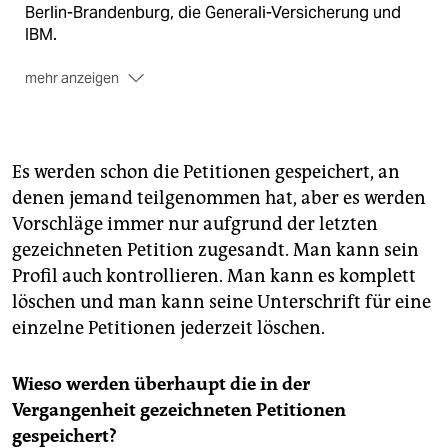
Berlin-Brandenburg, die Generali-Versicherung und
IBM.
mehr anzeigen
Zur deutschen Jury
gehören unter anderem der
Verein Digitalcourage, der Chaos Computer Club, die
Humanistische Union und die Internationale Liga für
Menschenrechte.
Es werden schon die Petitionen gespeichert, an
denen jemand teilgenommen hat, aber es werden
Vorschläge immer nur aufgrund der letzten
gezeichneten Petition zugesandt. Man kann sein
Profil auch kontrollieren. Man kann es komplett
löschen und man kann seine Unterschrift für eine
einzelne Petitionen jederzeit löschen.
Wieso werden überhaupt die in der
Vergangenheit gezeichneten Petitionen
gespeichert?