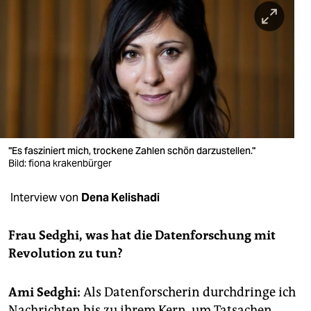
berlin
nord
wahrheit
verlag
verlag
veranstaltungen
"Es fasziniert mich, trockene Zahlen schön darzustellen."
Bild: fiona krakenbürger
shop
Interview von
Dena Kelishadi
fragen & hilfe
unterstützen
Frau Sedghi, was hat die Datenforschung mit
Revolution zu tun?
abo
genossenschaft
Ami Sedghi:
Als Datenforscherin durchdringe ich
Nachrichten bis zu ihrem Kern, um Tatsachen