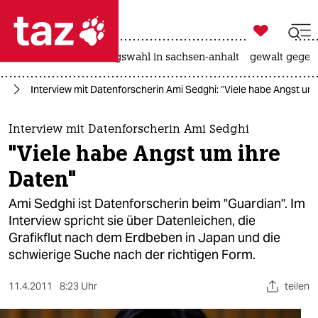

taz zahl ich
hitze
surfen
landtagswahl in sachsen-anhalt
gewalt gegen

taz zahl ich
t“
Interview mit Datenforscherin Ami Sedghi: "Viele habe Angst um
taz zahl ich
themen
Interview mit Datenforscherin Ami Sedghi
"Viele habe Angst um ihre
politik
Daten"
öko
Ami Sedghi ist Datenforscherin beim "Guardian". Im
Interview spricht sie über Datenleichen, die
gesellschaft
Grafikflut nach dem Erdbeben in Japan und die
schwierige Suche nach der richtigen Form.
kultur
sport
11.4.2011
8:23 Uhr
teilen