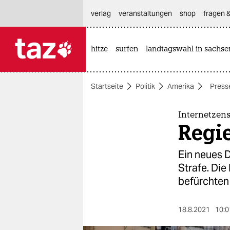
hautnavigation anspringen
hauptinhalt anspringen
footer anspringen
verlag
veranstaltungen
shop
fragen &
hitze
surfen
landtagswahl in sachse

taz zahl ich
taz zahl ich
Startseite
Politik
Amerika
Presse
themen
politik
Internetzen
Regie
öko
Ein neues D
gesellschaft
Strafe. Die
befürchten
kultur
sport
18.8.2021
10:0