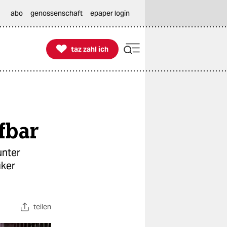
abo
genossenschaft
epaper login

taz zahl ich
taz zahl ich
afbar
unter
iker
teilen