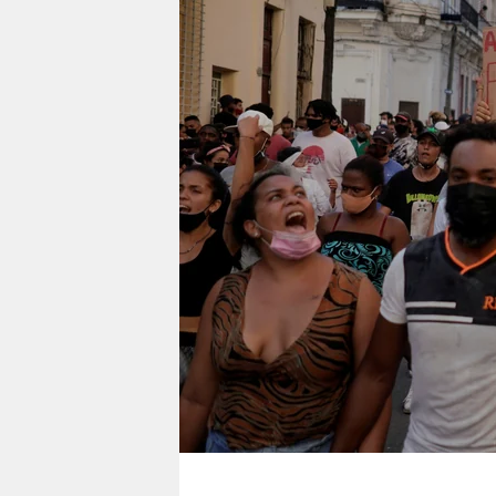
berlin
nord
wahrheit
verlag
verlag
veranstaltungen
shop
fragen & hilfe
unterstützen
abo
genossenschaft