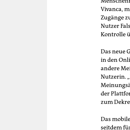
Menschenre
Vivanca, mi
Zugänge zu
Nutzer Fal
Kontrolle ü
Das neue G
in den Onl
andere Mei
Nutzerin. „
Meinungsäu
der Plattf
zum Dekret
Das mobile 
seitdem fü