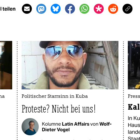
 teilen
na
Politischer Starrsinn in Kuba
Press
Kal
Proteste? Nicht bei uns!
In Ku
Kolumne
Latin Affairs
von
Wolf-
Haus
Dieter Vogel
land
Staa