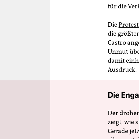
für die Ve
Die
Protest
die größte
Castro ang
Unmut über
damit ein
Ausdruck.
Die Enga
Der drohe
zeigt, wie
Gerade jet