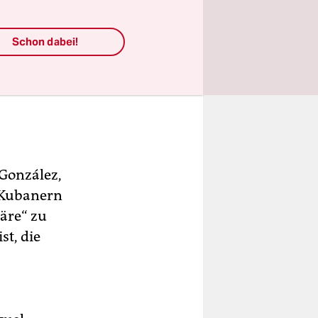
Schon dabei!
 González,
n Kubanern
äre“ zu
st, die