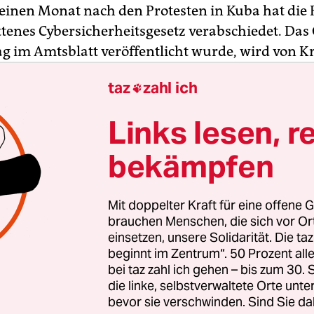
einen Monat nach den Protesten in Kuba hat die
ttenes Cybersicherheitsgesetz verabschiedet. Das 
g im Amtsblatt veröffentlicht wurde, wird von Kr
 zur weiteren
Einschränkung der politischen un
taz
zahl ich

en Freiheiten
auf der Karibikinsel betrachtet.
Links lesen, r
esetz
legt etwa fest, welche Online-Aktivitäten ein
, darunter Cyberterrorismus, Aufrufe zu öffentli
bekämpfen
wie die Verbreitung von Informationen, die als f
r dem Ansehen des Staates schaden.
Mit doppelter Kraft für eine offene G
brauchen Menschen, die sich vor O
einsetzen, unsere Solidarität. Die ta
beginnt im Zentrum“. 50 Prozent a
bei taz zahl ich gehen – bis zum 30
die linke, selbstverwaltete Orte unte
bevor sie verschwinden. Sind Sie da