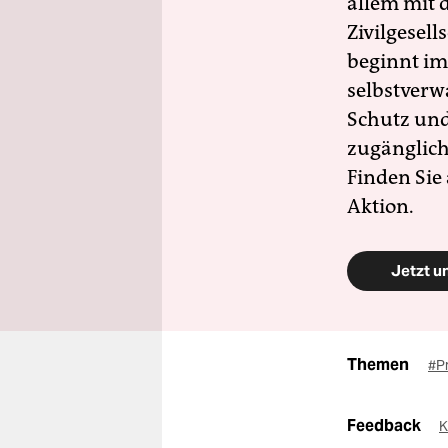
allem mit d
Zivilgesell
beginnt im
selbstverw
Schutz und 
zugänglich
Finden Sie
Aktion.
Jetzt u
Themen
#Pr
Feedback
K