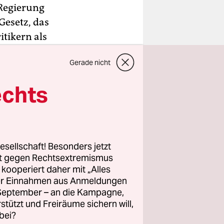
 Regierung
Gesetz, das
itikern als
d
Gerade nicht
echts
e Straftat
chen
alsch
esellschaft! Besonders jetzt
rt gegen Rechtsextremismus
z kooperiert daher mit „Alles
ller Einnahmen aus Anmeldungen
. September – an die Kampagne,
rstützt und Freiräume sichern will,
bei?