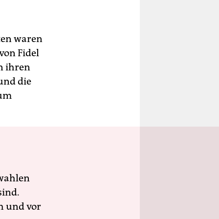
ten waren
von Fidel
n ihren
und die
zum
wahlen
sind.
h und vor