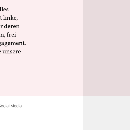
lles
 linke,
ür deren
n, frei
ngagement.
e unsere
ocial Media