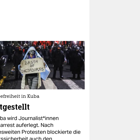
efreiheit in Kuba
tgestellt
ba wird Jour­na­lis­t*in­nen
arrest auferlegt. Nach
esweiten Protesten blockierte die
tssicherheit auch den