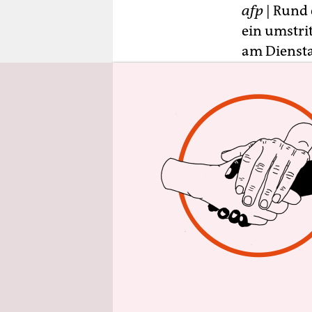
epaper login
afp
| Rund 
ein umstri
am Diensta
Instrument
bürgerlich
Das
neue G
darstellen
Unruhen so
gelten ode