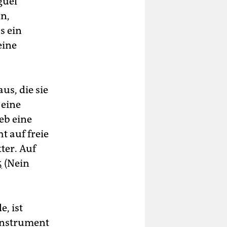
guel
rn,
s ein
eine
us, die sie
 eine
eb eine
t auf freie
ter. Auf
5
(Nein
, ist
Instrument