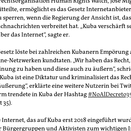
chtsorganisation Human Rights Watch, José Mi
tteilte, ermöglicht es das Gesetz Internetanbiete
 sperren, wenn die Regierung der Ansicht ist, das
schnachrichten verbreitet hat. „Kuba verschärft s
ber das Internet“, sagte er.
esetz löste bei zahlreichen Kubanern Empörung a
ine-Netzwerken kundtaten. „Wir haben das Recht,
nung zu haben und diese auch zu äußern“, schri
Kuba ist eine Diktatur und kriminalisiert das Rech
ßerung“, erklärte eine weitere Nutzerin bei Twit
orm trendete in Kuba der Hashtag
#NoAlDecreto3
 35).
Internet, das auf Kuba erst 2018 eingeführt wurde
r Bürgergruppen und Aktivisten zum wichtigen 