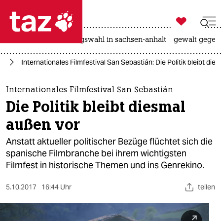

taz zahl ich
hitze
surfen
landtagswahl in sachsen-anhalt
gewalt gegen

taz zahl ich
lm
Internationales Filmfestival San Sebastián: Die Politik bleibt die
taz zahl ich
themen
Internationales Filmfestival San Sebastián
Die Politik bleibt diesmal
politik
außen vor
öko
Anstatt aktueller politischer Bezüge flüchtet sich die
spanische Filmbranche bei ihrem wichtigsten
gesellschaft
Filmfest in historische Themen und ins Genrekino.
kultur
5.10.2017
16:44 Uhr
teilen
sport