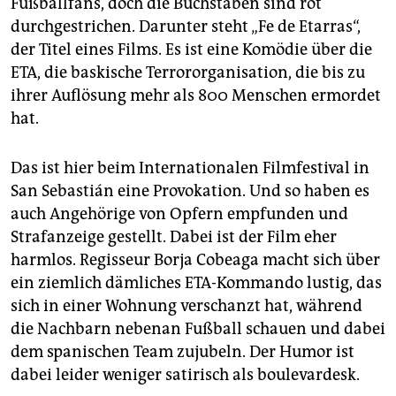
Fußballfans, doch die Buchstaben sind rot
epaper login
durchgestrichen. Darunter steht „Fe de Etarras“,
der Titel eines Films. Es ist eine Komödie über die
ETA, die baskische Terrororganisation, die bis zu
ihrer Auflösung mehr als 800 Menschen ermordet
hat.
Das ist hier beim Internationalen Filmfestival in
San Sebastián eine Provokation. Und so haben es
auch Angehörige von Opfern empfunden und
Strafanzeige gestellt. Dabei ist der Film eher
harmlos. Regisseur Borja Cobeaga macht sich über
ein ziemlich dämliches ETA-Kommando lustig, das
sich in einer Wohnung verschanzt hat, während
die Nachbarn nebenan Fußball schauen und dabei
dem spanischen Team zujubeln. Der Humor ist
dabei leider weniger satirisch als boulevardesk.