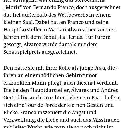
Herausragend war einzig das Sterbedrama
„Morir“ von Fer­nan­do Franco, doch ausgerechnet
das lief außerhalb des Wettbewerbs in einem
kleinen Saal. Dabei hatten Franco und seine
Hauptdarstellerin Marian Álvarez hier vor vier
Jahren mit dem Debüt „La Herida“ für Furore
gesorgt, Álvarez wurde damals mit dem
Schauspielpreis aus­gezeichnet.
Den hätte sie mit ihrer Rolle als junge Frau, die ­
ihren an einem tödlichen Gehirntumor
erkrankten Mann pflegt, auch diesmal verdient.
Die beiden Hauptdarsteller, Álvarez und Andrés
Gertrúdix, auch im echten Leben ein Paar, liefern
sich eine Tour de Force der kleinen Gesten und
Blicke. Franco inszeniert die Angst und
Verzweiflung, die Liebe und auch das Misstrauen
mit leiser Wucht, wie man sie so noch nicht im