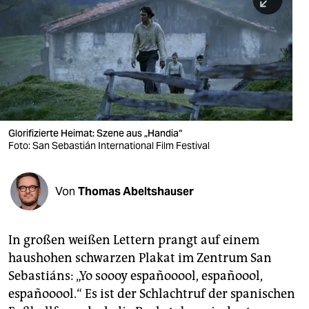
berlin
nord
wahrheit
verlag
verlag
Glorifizierte Heimat: Szene aus „Handia“
Foto: San Sebastián International Film Festival
veranstaltungen
shop
Von
Thomas Abeltshauser
fragen & hilfe
unterstützen
In großen weißen Lettern prangt auf einem
haushohen schwarzen Plakat im Zentrum San
abo
Sebastiáns: „Yo soooy españooool, españoool,
genossenschaft
españooool.“ Es ist der Schlachtruf der spanischen