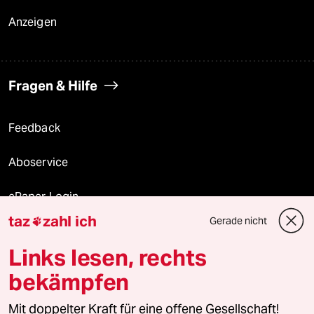
Anzeigen
Fragen & Hilfe
Feedback
Aboservice
ePaper Login
taz
zahl ich
Gerade nicht

Downloads für Abonnierende
Links lesen, rechts
bekämpfen
© 2026 taz Verlags und Vertriebs GmbH
Mit doppelter Kraft für eine offene Gesellschaft!
Alle Rechte vorbehalten. Bei rechtlichen Fragen oder für Genehmigungen